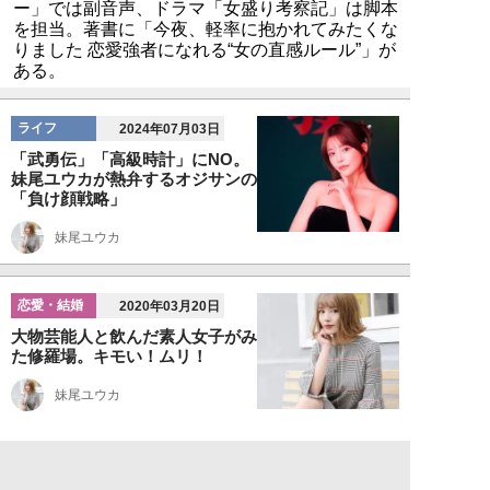
ー」では副音声、ドラマ「女盛り考察記」は脚本
を担当。著書に「今夜、軽率に抱かれてみたくな
りました 恋愛強者になれる“女の直感ルール”」が
ある。
ライフ
2024年07月03日
「武勇伝」「高級時計」にNO。
妹尾ユウカが熱弁するオジサンの
「負け顔戦略」
妹尾ユウカ
恋愛・結婚
2020年03月20日
大物芸能人と飲んだ素人女子がみ
た修羅場。キモい！ムリ！
妹尾ユウカ