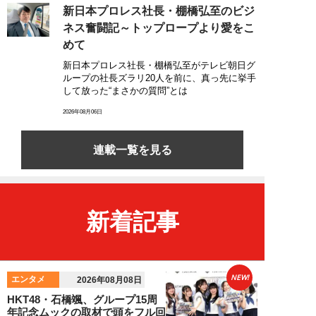
新日本プロレス社長・棚橋弘至のビジ
ネス奮闘記～トップロープより愛をこ
めて
新日本プロレス社長・棚橋弘至がテレビ朝日グ
ループの社長ズラリ20人を前に、真っ先に挙手
して放った“まさかの質問”とは
2026年08月06日
連載一覧を見る
新着記事
NEW!
エンタメ
2026年08月08日
HKT48・石橋颯、グループ15周
年記念ムックの取材で頭をフル回