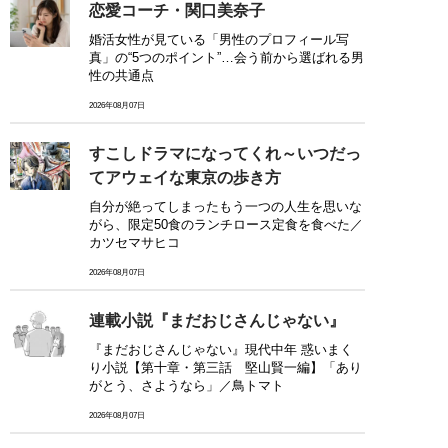
恋愛コーチ・関口美奈子
婚活女性が見ている「男性のプロフィール写
真」の“5つのポイント”…会う前から選ばれる男
性の共通点
2026年08月07日
すこしドラマになってくれ～いつだっ
てアウェイな東京の歩き方
自分が絶ってしまったもう一つの人生を思いな
がら、限定50食のランチロース定食を食べた／
カツセマサヒコ
2026年08月07日
連載小説『まだおじさんじゃない』
『まだおじさんじゃない』現代中年 惑いまく
り小説【第十章・第三話 堅山賢一編】「あり
がとう、さようなら」／鳥トマト
2026年08月07日