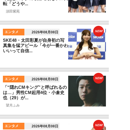
転「どうや...
須田紫苑
NEW!
エンタメ
2026年08月08日
SKE48・太田彩夏が自身初の写
真集を猛アピール「今が一番かわ
いいって自信...
NEW!
エンタメ
2026年08月08日
「“隠れCMキング”と呼ばれるの
は…」男性CM起用4位・小倉史
也（29）が...
望月ふみ
NEW!
エンタメ
2026年08月08日