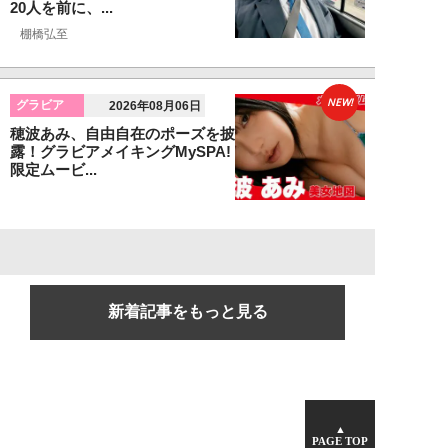
20人を前に、...
棚橋弘至
NEW!
グラビア
2026年08月06日
穂波あみ、自由自在のポーズを披
露！グラビアメイキングMySPA!
限定ムービ...
新着記事をもっと見る
▲
PAGE TOP