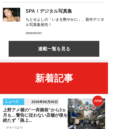
SPA！デジタル写真集
ちとせよしの「いまを艶やかに」、新作デジタ
ル写真集発売！
2026年08月03日
連載一覧を見る
新着記事
NEW!
ニュース
2026年08月06日
上野アメ横の“一斉摘発”から3ヵ
月も…警告に従わない店舗が後を
絶たず「路上...
デヤブロウ