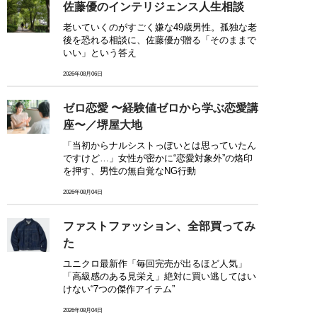
佐藤優のインテリジェンス人生相談
老いていくのがすごく嫌な49歳男性。孤独な老
後を恐れる相談に、佐藤優が贈る「そのままで
いい」という答え
2026年08月06日
ゼロ恋愛 〜経験値ゼロから学ぶ恋愛講
座〜／堺屋大地
「当初からナルシストっぽいとは思っていたん
ですけど…」女性が密かに“恋愛対象外”の烙印
を押す、男性の無自覚なNG行動
2026年08月04日
ファストファッション、全部買ってみ
た
ユニクロ最新作「毎回完売が出るほど人気」
「高級感のある見栄え」絶対に買い逃してはい
けない“7つの傑作アイテム”
2026年08月04日