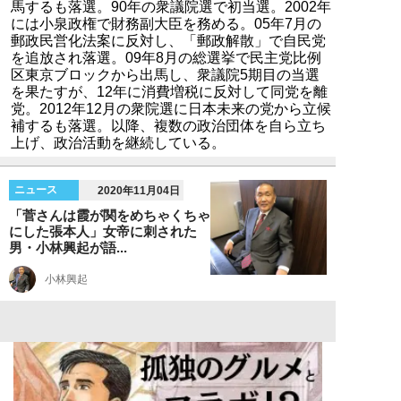
馬するも落選。90年の衆議院選で初当選。2002年
には小泉政権で財務副大臣を務める。05年7月の
郵政民営化法案に反対し、「郵政解散」で自民党
を追放され落選。09年8月の総選挙で民主党比例
区東京ブロックから出馬し、衆議院5期目の当選
を果たすが、12年に消費増税に反対して同党を離
党。2012年12月の衆院選に日本未来の党から立候
補するも落選。以降、複数の政治団体を自ら立ち
上げ、政治活動を継続している。
ニュース
2020年11月04日
「菅さんは霞が関をめちゃくちゃ
にした張本人」女帝に刺された
男・小林興起が語...
小林興起