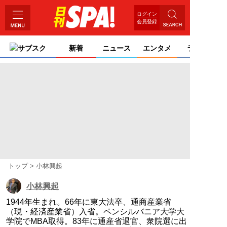
ログイン
会員登録
サブスク
新着
ニュース
エンタメ
ライフ
トップ
小林興起
小林興起
1944年生まれ。66年に東大法卒、通商産業省
（現・経済産業省）入省。ペンシルバニア大学大
学院でMBA取得。83年に通産省退官、衆院選に出