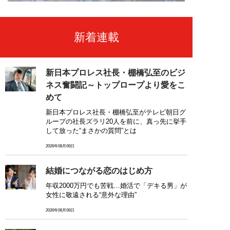
新着連載
新日本プロレス社長・棚橋弘至のビジ
ネス奮闘記～トップロープより愛をこ
めて
新日本プロレス社長・棚橋弘至がテレビ朝日グ
ループの社長ズラリ20人を前に、真っ先に挙手
して放った“まさかの質問”とは
2026年08月06日
結婚につながる恋のはじめ方
年収2000万円でも苦戦…婚活で「デキる男」が
女性に敬遠される“意外な理由”
2026年08月06日