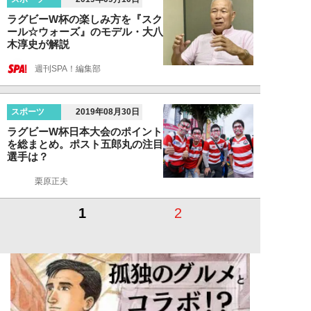
ラグビーW杯の楽しみ方を『スク
ール☆ウォーズ』のモデル・大八
木淳史が解説
週刊SPA！編集部
スポーツ
2019年08月30日
ラグビーW杯日本大会のポイント
を総まとめ。ポスト五郎丸の注目
選手は？
栗原正夫
1
2