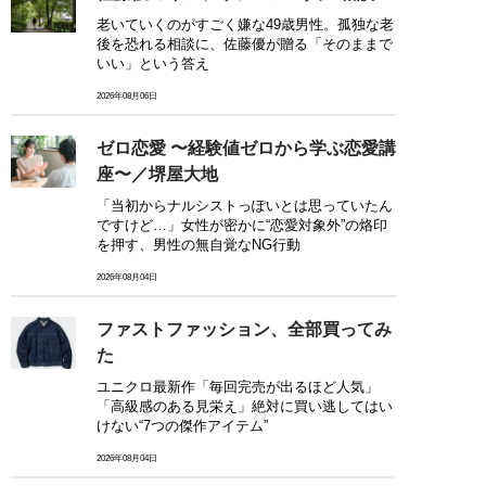
老いていくのがすごく嫌な49歳男性。孤独な老
後を恐れる相談に、佐藤優が贈る「そのままで
いい」という答え
2026年08月06日
ゼロ恋愛 〜経験値ゼロから学ぶ恋愛講
座〜／堺屋大地
「当初からナルシストっぽいとは思っていたん
ですけど…」女性が密かに“恋愛対象外”の烙印
を押す、男性の無自覚なNG行動
2026年08月04日
ファストファッション、全部買ってみ
た
ユニクロ最新作「毎回完売が出るほど人気」
「高級感のある見栄え」絶対に買い逃してはい
けない“7つの傑作アイテム”
2026年08月04日