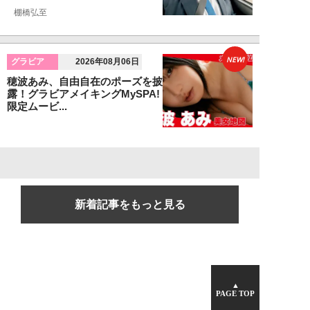
棚橋弘至
NEW!
グラビア
2026年08月06日
穂波あみ、自由自在のポーズを披
露！グラビアメイキングMySPA!
限定ムービ...
新着記事をもっと見る
▲
PAGE TOP