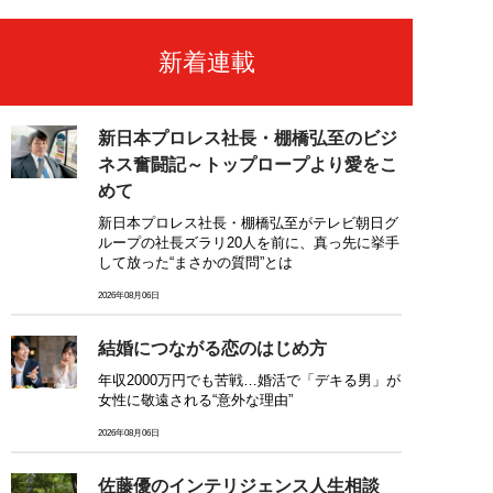
新着連載
新日本プロレス社長・棚橋弘至のビジ
ネス奮闘記～トップロープより愛をこ
めて
新日本プロレス社長・棚橋弘至がテレビ朝日グ
ループの社長ズラリ20人を前に、真っ先に挙手
して放った“まさかの質問”とは
2026年08月06日
結婚につながる恋のはじめ方
年収2000万円でも苦戦…婚活で「デキる男」が
女性に敬遠される“意外な理由”
2026年08月06日
佐藤優のインテリジェンス人生相談