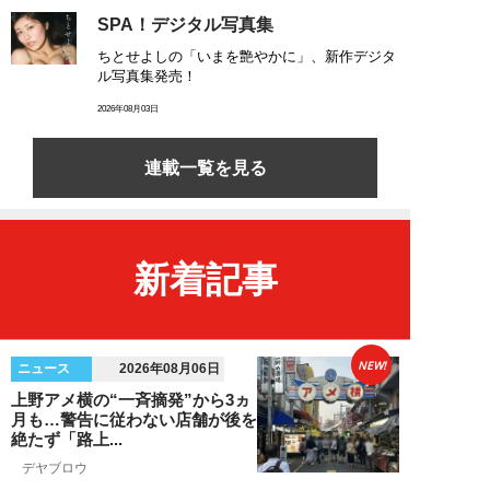
SPA！デジタル写真集
ちとせよしの「いまを艶やかに」、新作デジタ
ル写真集発売！
2026年08月03日
連載一覧を見る
新着記事
NEW!
ニュース
2026年08月06日
上野アメ横の“一斉摘発”から3ヵ
月も…警告に従わない店舗が後を
絶たず「路上...
デヤブロウ