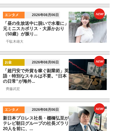
NEW!
エンタメ
2026年08月06日
「昼の生放送中に脱いで水着に」
元ミニスカポリス・大原かおり
（50歳）が振り...
千駄木雄大
NEW!
お金
2026年08月06日
「超円安で外貨を稼ぐ副業術」英
語・特別なスキルは不要。“日本
の日常”が海外...
齊藤武宏
NEW!
エンタメ
2026年08月06日
新日本プロレス社長・棚橋弘至が
テレビ朝日グループの社長ズラリ
20人を前に、...