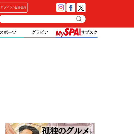
ログイン
会員登録
スポーツ
グラビア
サブスク