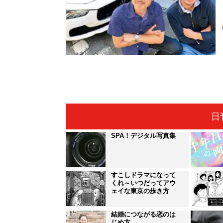
日
SPA！デジタル写真集
すこしドラマになって
くれ～いつだってアウ
ェイな東京の歩き方
結婚につながる恋のは
じめ方