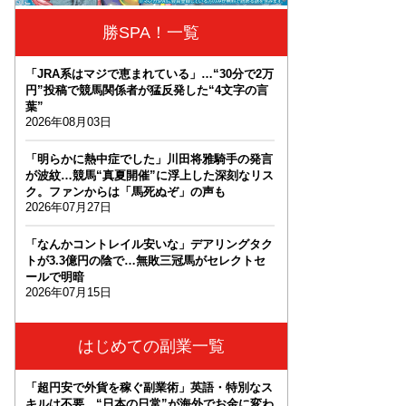
勝SPA！一覧
「JRA系はマジで恵まれている」…“30分で2万
円”投稿で競馬関係者が猛反発した“4文字の言
葉”
2026年08月03日
「明らかに熱中症でした」川田将雅騎手の発言
が波紋…競馬“真夏開催”に浮上した深刻なリス
ク。ファンからは「馬死ぬぞ」の声も
2026年07月27日
「なんかコントレイル安いな」デアリングタク
トが3.3億円の陰で…無敗三冠馬がセレクトセ
ールで明暗
2026年07月15日
はじめての副業一覧
「超円安で外貨を稼ぐ副業術」英語・特別なス
キルは不要。“日本の日常”が海外でお金に変わ