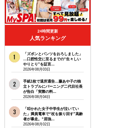
24時間更新
人気ランキング
「ズボンとパンツをおろしました」
…口腔性交に至るまでの“生々しい
やりとり”を証言...
2026年08月03日
手紙1枚で退所通告…藤あや子の独
立トラブルにバーニング二代目社長
が告白「実際の料...
2026年08月04日
「叩かれた女子中学生が泣いてい
た」満員電車で“杖を振り回す”高齢
者が暴走。“屈強...
2026年08月02日