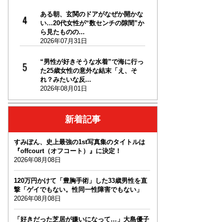
ある朝、玄関のドアがなぜか開かな
い…20代女性が“数センチの隙間”か
ら見たものの...
2026年07月31日
“男性が好きそうな水着”で海に行っ
た25歳女性の意外な結末「え、そ
れ？みたいな反...
2026年08月01日
新着記事
すみぽん、史上最強の1st写真集のタイトルは
『offcourt（オフコート）』に決定！
2026年08月08日
120万円かけて「豊胸手術」した33歳男性を直
撃「ゲイでもない。性同一性障害でもない」
2026年08月08日
「好きだった芝居が嫌いになって…」大島優子