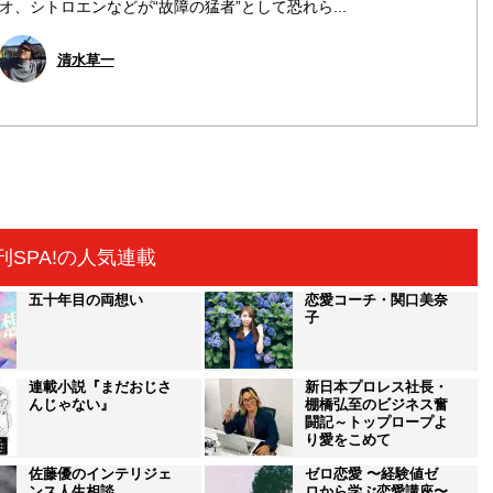
オ、シトロエンなどが“故障の猛者”として恐れら...
清水草一
刊SPA!の人気連載
五十年目の両想い
恋愛コーチ・関口美奈
子
連載小説『まだおじさ
新日本プロレス社長・
んじゃない』
棚橋弘至のビジネス奮
闘記～トップロープよ
り愛をこめて
佐藤優のインテリジェ
ゼロ恋愛 〜経験値ゼ
ンス人生相談
ロから学ぶ恋愛講座〜