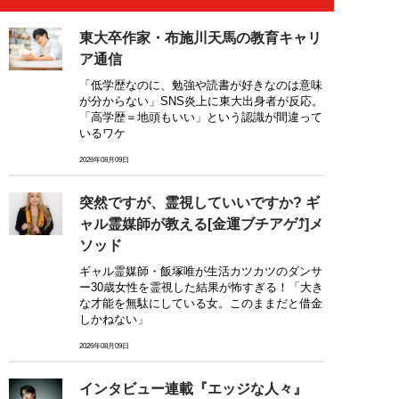
東大卒作家・布施川天馬の教育キャリ
ア通信
「低学歴なのに、勉強や読書が好きなのは意味
が分からない」SNS炎上に東大出身者が反応。
「高学歴＝地頭もいい」という認識が間違って
いるワケ
2026年08月09日
突然ですが、霊視していいですか? ギ
ャル霊媒師が教える[金運ブチアゲ⤴]メ
ソッド
ギャル霊媒師・飯塚唯が生活カツカツのダンサ
ー30歳女性を霊視した結果が怖すぎる！「大き
な才能を無駄にしている女。このままだと借金
しかねない」
2026年08月09日
インタビュー連載『エッジな人々』