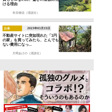
ける理由
冬目穂信（清談社）
お金
2023年03月15日
不動産サイトに突如現れた「1円
の家」を買ってみたら、とんでも
ない費用になっ...
片岡あけの（清談社）