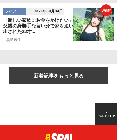
NEW!
ライフ
2026年08月09日
「新しい家族にお金をかけたい」
父親の身勝手な言い分で家を追い
出された22才...
黒島暁生
新着記事をもっと見る
▲
PAGE TOP