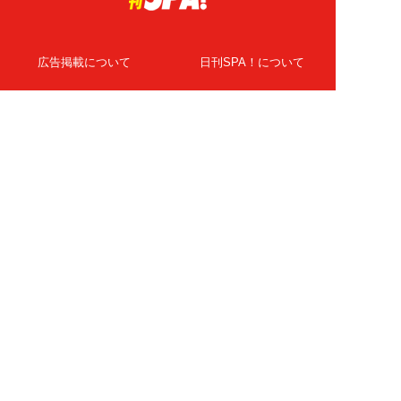
広告掲載について
日刊SPA！について
ニュース提供先
PR記事一覧
ライター・執筆者募集
プライバシーポリシー
Cookie使用について
著作権について
運営会社
記事使用について
お問い合わせ
よくある質問
扶桑社Webメディア
女子SPA！
天然生活