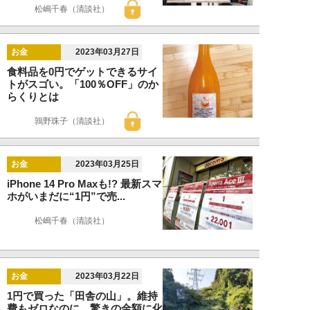
松嶋千春（清談社）
お金
2023年03月27日
食料品を0円でゲットできるサイ
トがスゴい。「100％OFF」のか
らくりとは
鶉野珠子（清談社）
お金
2023年03月25日
iPhone 14 Pro Maxも!? 最新スマ
ホがいまだに“1円”で売...
松嶋千春（清談社）
お金
2023年03月22日
1円で買った「田舎の山」。維持
費もゼロなのに、驚きの金額に化