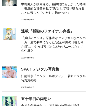
中島健人が振り返る、精神的に苦しかった時期
「表層的な部分を見て“悪”として切り取られる
ことに苦しんでいたし、怖かった」
2026年08月09日
連載『孤独のファイナル弁当』
『孤独のグルメ』原作者がアメリカンなハンバ
ーガー屋で夢中になった“完全和風の日替わり
弁当”…「やっぱりボクはジャパニーズだ」／
久住昌之
2026年08月09日
SPA！デジタル写真集
江籠裕奈「エンジェルボディ」、最新デジタル
写真集発売！
2026年08月07日
五十年目の両想い
今でも色褪せない、ほろ苦い放課後の記憶