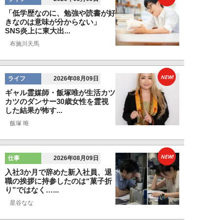
「低学歴なのに、勉強や読書が好
きなのは意味が分からない」
SNS炎上に東大出...
布施川天馬
NEW!
ライフ
2026年08月09日
ギャル霊媒師・飯塚唯が生活カツ
カツのダンサー30歳女性を霊視
した結果が怖す...
飯塚 唯
NEW!
仕事
2026年08月09日
入社3か月で辞めた新入社員、退
職の挨拶に持参したのは“菓子折
り”ではなく…...
星谷なな