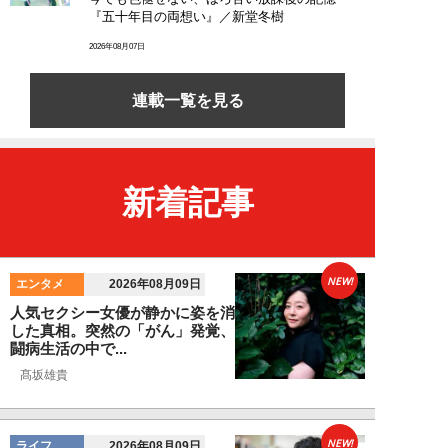
『五十年目の両想い』／新堂冬樹
2026年08月07日
連載一覧を見る
新着記事
NEW!
エンタメ
2026年08月09日
人気セクシー女優が静かに姿を消
した真相。突然の「がん」発覚、
闘病生活の中で...
髙坂雄貴
NEW!
ライフ
2026年08月09日