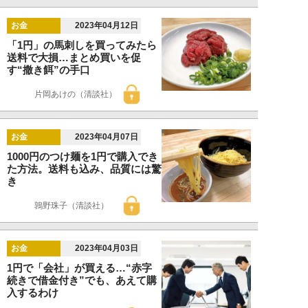
お金
2023年04月12日
「1円」の馬刺しを買ってみたら
送料で大損…まとめ買いを促
す“撒き餌”の手口
片岡あけの（清談社）
お金
2023年04月07日
1000円のつけ麺を1円で購入でき
た方法。送料も込み、品質には驚
き
鶉野珠子（清談社）
お金
2023年04月03日
1円で「会社」が買える…“赤字
続きで借金付き”でも、あえて購
入するわけ