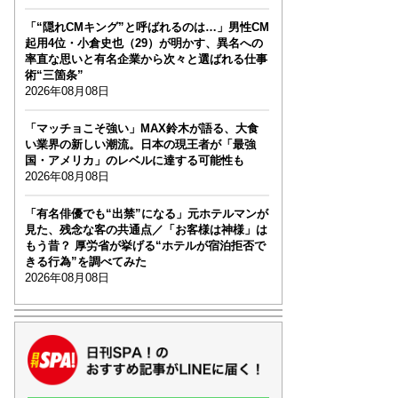
「“隠れCMキング”と呼ばれるのは…」男性CM
起用4位・小倉史也（29）が明かす、異名への
率直な思いと有名企業から次々と選ばれる仕事
術“三箇条”
2026年08月08日
「マッチョこそ強い」MAX鈴木が語る、大食
い業界の新しい潮流。日本の現王者が「最強
国・アメリカ」のレベルに達する可能性も
2026年08月08日
「有名俳優でも“出禁”になる」元ホテルマンが
見た、残念な客の共通点／「お客様は神様」は
もう昔？ 厚労省が挙げる“ホテルが宿泊拒否で
きる行為”を調べてみた
2026年08月08日