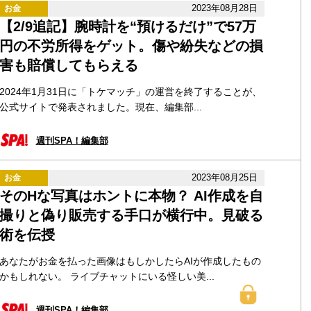
2023年08月28日
お金
【2/9追記】腕時計を“預けるだけ”で57万
円の不労所得をゲット。傷や紛失などの損
害も賠償してもらえる
2024年1月31日に「トケマッチ」の運営を終了することが、
公式サイトで発表されました。現在、編集部...
週刊SPA！編集部
2023年08月25日
お金
そのHな写真はホントに本物？ AI作成を自
撮りと偽り販売する手口が横行中。見破る
術を伝授
あなたがお金を払った画像はもしかしたらAIが作成したもの
かもしれない。 ライブチャットにいる怪しい美...
週刊SPA！編集部