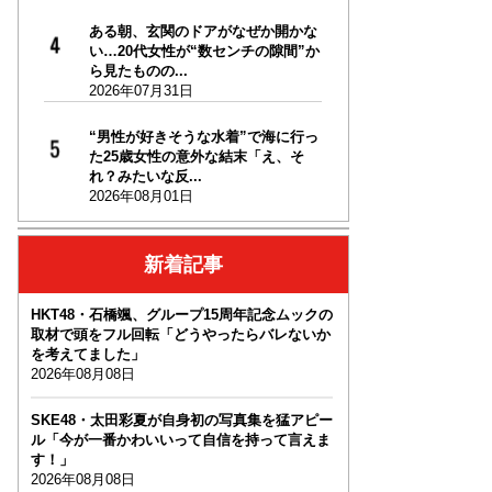
ある朝、玄関のドアがなぜか開かな
い…20代女性が“数センチの隙間”か
ら見たものの...
2026年07月31日
“男性が好きそうな水着”で海に行っ
た25歳女性の意外な結末「え、そ
れ？みたいな反...
2026年08月01日
新着記事
HKT48・石橋颯、グループ15周年記念ムックの
取材で頭をフル回転「どうやったらバレないか
を考えてました」
2026年08月08日
SKE48・太田彩夏が自身初の写真集を猛アピー
ル「今が一番かわいいって自信を持って言えま
す！」
2026年08月08日