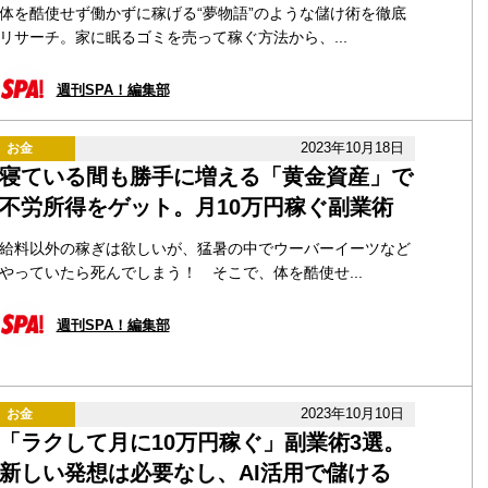
体を酷使せず働かずに稼げる“夢物語”のような儲け術を徹底
リサーチ。家に眠るゴミを売って稼ぐ方法から、...
週刊SPA！編集部
2023年10月18日
お金
寝ている間も勝手に増える「黄金資産」で
不労所得をゲット。月10万円稼ぐ副業術
給料以外の稼ぎは欲しいが、猛暑の中でウーバーイーツなど
やっていたら死んでしまう！ そこで、体を酷使せ...
週刊SPA！編集部
2023年10月10日
お金
「ラクして月に10万円稼ぐ」副業術3選。
新しい発想は必要なし、AI活用で儲ける