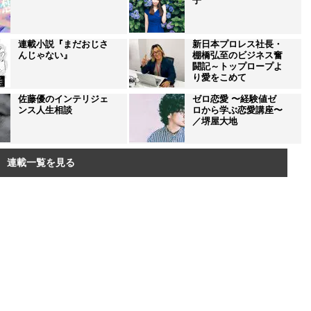
子
連載小説『まだおじさ
新日本プロレス社長・
んじゃない』
棚橋弘至のビジネス奮
闘記～トップロープよ
り愛をこめて
佐藤優のインテリジェ
ゼロ恋愛 〜経験値ゼ
ンス人生相談
ロから学ぶ恋愛講座〜
／堺屋大地
連載一覧を見る