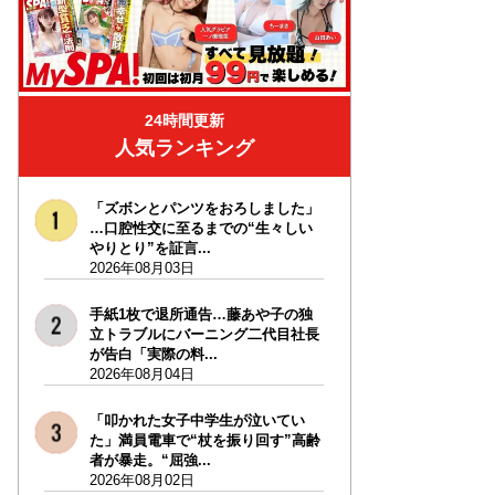
24時間更新
人気ランキング
「ズボンとパンツをおろしました」
…口腔性交に至るまでの“生々しい
やりとり”を証言...
2026年08月03日
手紙1枚で退所通告…藤あや子の独
立トラブルにバーニング二代目社長
が告白「実際の料...
2026年08月04日
「叩かれた女子中学生が泣いてい
た」満員電車で“杖を振り回す”高齢
者が暴走。“屈強...
2026年08月02日