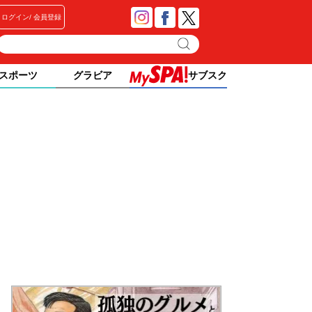
ログイン
会員登録
スポーツ
グラビア
サブスク