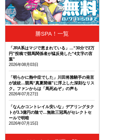
勝SPA！一覧
「JRA系はマジで恵まれている」…“30分で2万
円”投稿で競馬関係者が猛反発した“4文字の言
葉”
2026年08月03日
「明らかに熱中症でした」川田将雅騎手の発言
が波紋…競馬“真夏開催”に浮上した深刻なリス
ク。ファンからは「馬死ぬぞ」の声も
2026年07月27日
「なんかコントレイル安いな」デアリングタク
トが3.3億円の陰で…無敗三冠馬がセレクトセ
ールで明暗
2026年07月15日