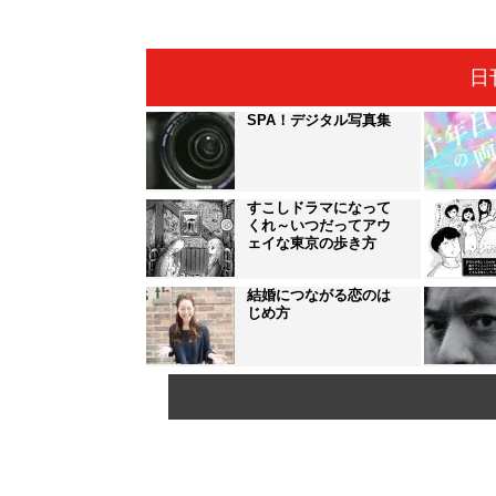
日
SPA！デジタル写真集
すこしドラマになって
くれ～いつだってアウ
ェイな東京の歩き方
結婚につながる恋のは
じめ方