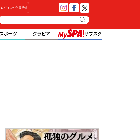
ログイン
会員登録
スポーツ
グラビア
サブスク