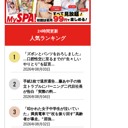
24時間更新
人気ランキング
「ズボンとパンツをおろしました」
…口腔性交に至るまでの“生々しい
やりとり”を証言...
2026年08月03日
手紙1枚で退所通告…藤あや子の独
立トラブルにバーニング二代目社長
が告白「実際の料...
2026年08月04日
「叩かれた女子中学生が泣いてい
た」満員電車で“杖を振り回す”高齢
者が暴走。“屈強...
2026年08月02日