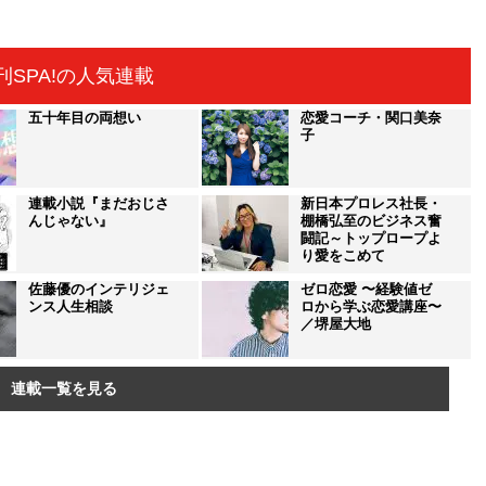
刊SPA!の人気連載
五十年目の両想い
恋愛コーチ・関口美奈
子
連載小説『まだおじさ
新日本プロレス社長・
んじゃない』
棚橋弘至のビジネス奮
闘記～トップロープよ
り愛をこめて
佐藤優のインテリジェ
ゼロ恋愛 〜経験値ゼ
ンス人生相談
ロから学ぶ恋愛講座〜
／堺屋大地
連載一覧を見る