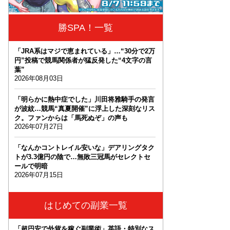
勝SPA！一覧
「JRA系はマジで恵まれている」…“30分で2万
円”投稿で競馬関係者が猛反発した“4文字の言
葉”
2026年08月03日
「明らかに熱中症でした」川田将雅騎手の発言
が波紋…競馬“真夏開催”に浮上した深刻なリス
ク。ファンからは「馬死ぬぞ」の声も
2026年07月27日
「なんかコントレイル安いな」デアリングタク
トが3.3億円の陰で…無敗三冠馬がセレクトセ
ールで明暗
2026年07月15日
はじめての副業一覧
「超円安で外貨を稼ぐ副業術」英語・特別なス