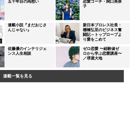
五十年目の両想い
恋愛コーチ・関口美奈
子
連載小説『まだおじさ
新日本プロレス社長・
んじゃない』
棚橋弘至のビジネス奮
闘記～トップロープよ
り愛をこめて
佐藤優のインテリジェ
ゼロ恋愛 〜経験値ゼ
ンス人生相談
ロから学ぶ恋愛講座〜
／堺屋大地
連載一覧を見る