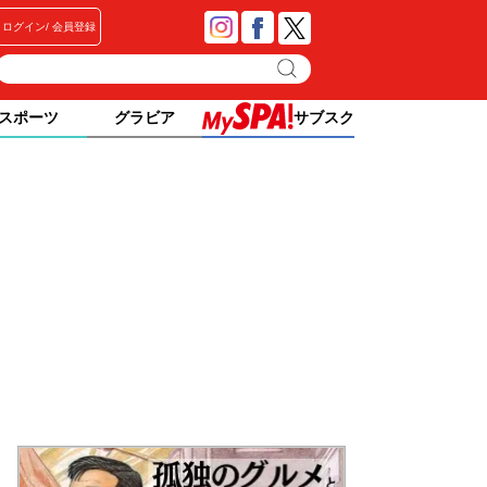
ログイン
会員登録
スポーツ
グラビア
サブスク