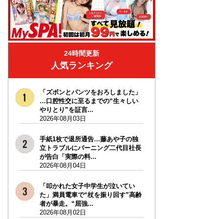
24時間更新
人気ランキング
「ズボンとパンツをおろしました」
…口腔性交に至るまでの“生々しい
やりとり”を証言...
2026年08月03日
手紙1枚で退所通告…藤あや子の独
立トラブルにバーニング二代目社長
が告白「実際の料...
2026年08月04日
「叩かれた女子中学生が泣いてい
た」満員電車で“杖を振り回す”高齢
者が暴走。“屈強...
2026年08月02日