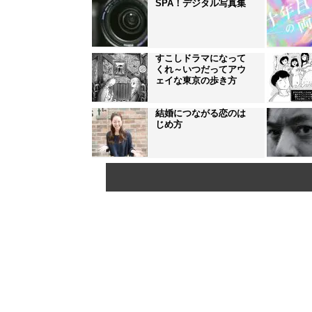
SPA！デジタル写真集
すこしドラマになって
くれ～いつだってアウ
ェイな東京の歩き方
結婚につながる恋のは
じめ方