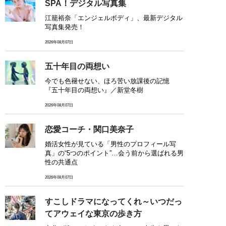
SPA！デジタル写真集
江籠裕奈「エンジェルボディ」、最新デジタル
写真集発売！
2026年08月07日
五十年目の両想い
今でも色褪せない、ほろ苦い放課後の記憶
『五十年目の両想い』／新堂冬樹
2026年08月07日
恋愛コーチ・関口美奈子
婚活女性が見ている「男性のプロフィール写
真」の“5つのポイント”…会う前から選ばれる男
性の共通点
2026年08月07日
すこしドラマになってくれ～いつだっ
てアウェイな東京の歩き方