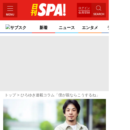
ログイン
会員登録
サブスク
新着
ニュース
エンタメ
ライフ
トップ
ひろゆき連載コラム「僕が親ならこうするね」