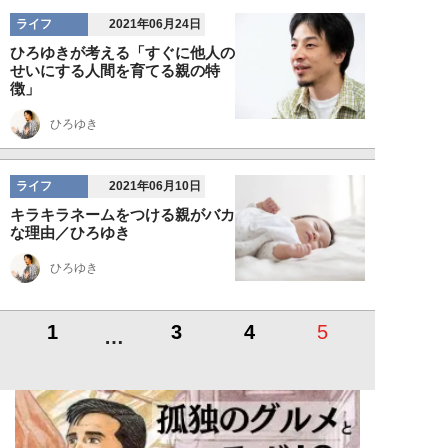
ライフ
2021年06月24日
ひろゆきが考える「すぐに他人の
せいにする人間を育てる親の特
徴」
ひろゆき
ライフ
2021年06月10日
キラキラネームをつける親がバカ
な理由／ひろゆき
ひろゆき
1
3
4
5
…