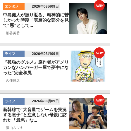
NEW!
エンタメ
2026年08月09日
中島健人が振り返る、精神的に苦
しかった時期「表層的な部分を見
て“悪”として...
細谷美香
NEW!
ライフ
2026年08月09日
『孤独のグルメ』原作者がアメリ
カンなハンバーガー屋で夢中にな
った“完全和風...
久住昌之
NEW!
ライフ
2026年08月09日
新幹線で“大音量でゲームを実況
する息子”と注意しない母親に訪
れた「最悪」な...
藤山ムツキ