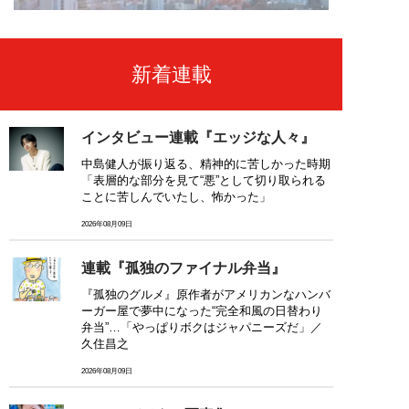
新着連載
インタビュー連載『エッジな人々』
中島健人が振り返る、精神的に苦しかった時期
「表層的な部分を見て“悪”として切り取られる
ことに苦しんでいたし、怖かった」
2026年08月09日
連載『孤独のファイナル弁当』
『孤独のグルメ』原作者がアメリカンなハンバ
ーガー屋で夢中になった“完全和風の日替わり
弁当”…「やっぱりボクはジャパニーズだ」／
久住昌之
2026年08月09日