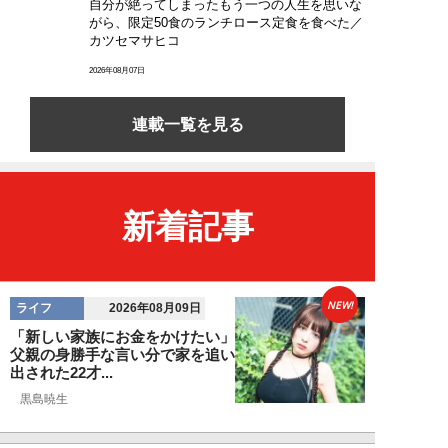
自分が絶ってしまったもう一つの人生を思いな
がら、限定50食のランチロース定食を食べた／
カツセマサヒコ
2026年08月07日
連載一覧を見る
新着記事
NEW!
ライフ
2026年08月09日
「新しい家族にお金をかけたい」
父親の身勝手な言い分で家を追い
出された22才...
黒島暁生