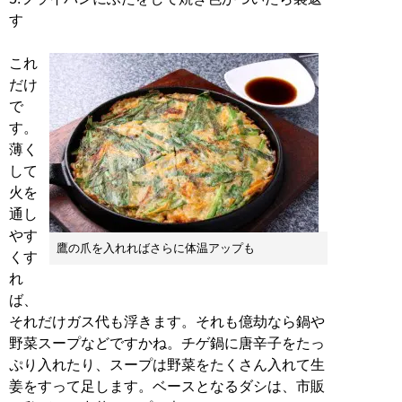
す
これ
だけ
で
す。
薄く
して
火を
通し
やす
鷹の爪を入れればさらに体温アップも
くす
れ
ば、
それだけガス代も浮きます。それも億劫なら鍋や
野菜スープなどですかね。チゲ鍋に唐辛子をたっ
ぷり入れたり、スープは野菜をたくさん入れて生
姜をすって足します。ベースとなるダシは、市販