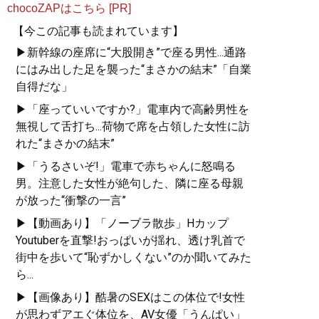
chocoZAPはこちら [PR]
【今この記事も読まれています】
▶新幹線の座席に“大股開き”で座る男性...通路
にはみ出した足を襲った“まさかの結末”「自業
自得だな」
▶「座っていいですか?」電車内で高齢男性を
無視して舌打ち...荷物で席を占領した女性に訪
れた“まさかの結末”
▶「うるさいぞ!」電車で赤ちゃんに怒鳴る
男。注意した女性が絶句した、隣に座る母親
が放った“衝撃の一言”
▶【動画あり】「ノーブラ散歩」Hカップ
Youtuberを直撃!おっぱいが揺れ、透け乳首で
街中を歩いて“恥ずかしくない”のか聞いてみた
ら...
▶【画像あり】酷暑のSEXはこの体位で!女性
が思わずアエぐ体位を、AV女優「うんぱい」