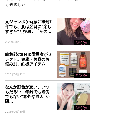
が再現した
元ジャンポケ斉藤に求刑7
年でも、妻は翌日に“楽し
すぎた“と投稿。「その…
2026年08月07日
編集部のiHerb愛用者がセ
レクト。健康・美容のお
悩み別、鉄板アイテム…
2026年06月22日
なんか顔色が悪い、いつ
もだるい…年齢でも過労
でもない“意外な原因”が
隠…
2026年06月30日