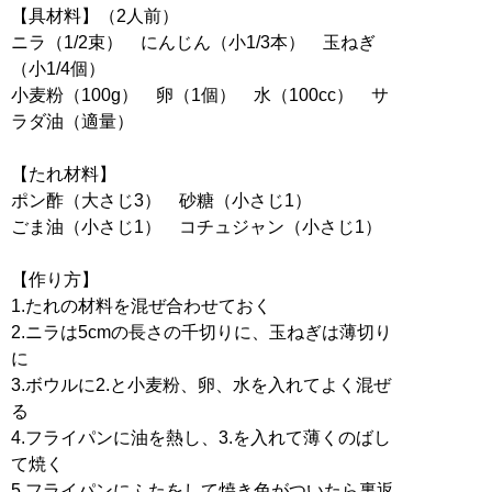
【具材料】（2人前）
ニラ（1/2束） にんじん（小1/3本） 玉ねぎ
（小1/4個）
小麦粉（100g） 卵（1個） 水（100cc） サ
ラダ油（適量）
【たれ材料】
ポン酢（大さじ3） 砂糖（小さじ1）
ごま油（小さじ1） コチュジャン（小さじ1）
【作り方】
1.たれの材料を混ぜ合わせておく
2.ニラは5cmの長さの千切りに、玉ねぎは薄切り
に
3.ボウルに2.と小麦粉、卵、水を入れてよく混ぜ
る
4.フライパンに油を熱し、3.を入れて薄くのばし
て焼く
5.フライパンにふたをして焼き色がついたら裏返