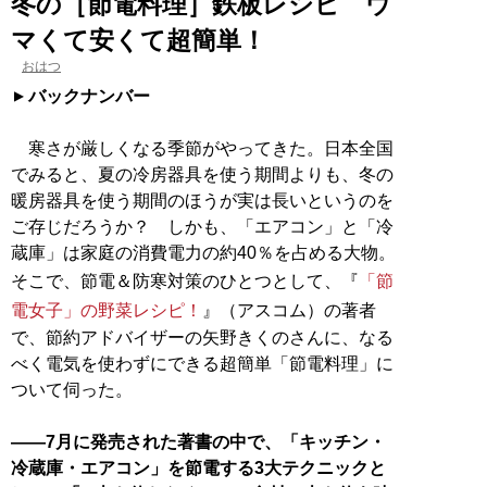
冬の［節電料理］鉄板レシピ ウ
マくて安くて超簡単！
おはつ
バックナンバー
寒さが厳しくなる季節がやってきた。日本全国
でみると、夏の冷房器具を使う期間よりも、冬の
暖房器具を使う期間のほうが実は長いというのを
ご存じだろうか？ しかも、「エアコン」と「冷
蔵庫」は家庭の消費電力の約40％を占める大物。
そこで、節電＆防寒対策のひとつとして、『
「節
電女子」の野菜レシピ！
』（アスコム）の著者
で、節約アドバイザーの矢野きくのさんに、なる
べく電気を使わずにできる超簡単「節電料理」に
ついて伺った。
――7月に発売された著書の中で、「キッチン・
冷蔵庫・エアコン」を節電する3大テクニックと