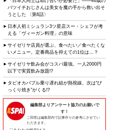
「日本人同士は助け合いが必要だ」――46歳の
バツイチおじさんは美女を魔の手から救い出そ
うとした 〈第6話〉
日本人初ミシュラン3ツ星店スー・シェフが考
える「ヴィーガン料理」の意味
サイゼリヤ店員が選ぶ、食べたい／食べたくな
いメニュー。定番商品を抑えての1位は…？
サイゼリヤ飲み会がコスパ最強。一人2000円
以下で実質飲み放題!?
タピオカバブル乗り遅れ組が熱視線。次は“び
っくり焼き”がくる!?