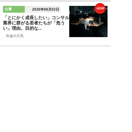
NEW!
仕事
2026年08月02日
「とにかく成長したい」コンサル
業界に群がる若者たちが「危う
い」理由。目的な...
布施川天馬
NEW!
仕事
2026年08月02日
「お局が孫のようにかわいがって
くれた」納言・薄幸が伝授す
る“職場の厄介者を...
週刊SPA！編集部
NEW!
仕事
2026年08月01日
「あの人がいるだけで精神的にな
ぜか削られる…」職場の“毒社
員”は追い出して...
週刊SPA！編集部