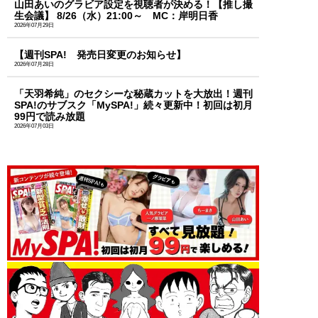
山田あいのグラビア設定を視聴者が決める！【推し撮
生会議】 8/26（水）21:00～ MC：岸明日香
2026年07月29日
【週刊SPA! 発売日変更のお知らせ】
2026年07月28日
「天羽希純」のセクシーな秘蔵カットを大放出！週刊
SPA!のサブスク「MySPA!」続々更新中！初回は初月
99円で読み放題
2026年07月03日