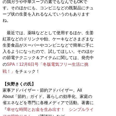
の鶏ガラや中華スープの素でもなんでもOKで
す。そのほかにも、コンビニなどの既製品にチュ
ーブ状の生姜を入れるなんていうのもあります
ね。
最近では、薬味などとして使用するほか、生姜
紅茶などのドリンクや飴、ケーキなどさまざまな
生姜食品がスーパーやコンビニなどで簡単に手に
入るようになったので、試してほしい。そのほか
の節電テクニック＆アイテムに関しては、発売中
の
SPA！12月6日号「冬版電気フリー生活に挑
戦！」
をチェック！
【矢野きくの氏】
家事アドバイザー・節約アドバイザー。All
About「節約」ガイド。暮らしの効率化、家庭の
省エネなどを専門に各種メディアで活動。著書に
『
幸せな時間とお金を生み出す！ シンプルライ