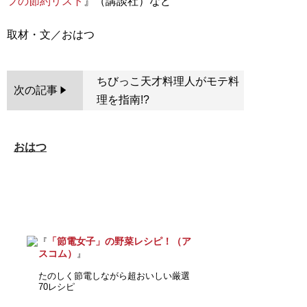
フの節約リスト
』（講談社）など
ちびっこ天才料理人がモテ料
次の記事
理を指南!?
おはつ
「節電女子」の野菜レシピ！（ア
『
スコム）
』
たのしく節電しながら超おいしい厳選
70レシピ