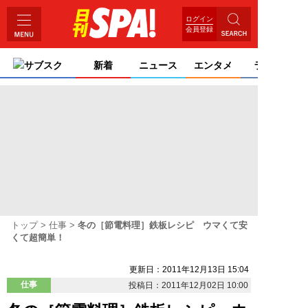
ログイン
会員登録
サブスク
新着
ニュース
エンタメ
ライフ
トップ
仕事
冬の［節電料理］鉄板レシピ ウマくて安
くて超簡単！
更新日：2011年12月13日 15:04
仕事
投稿日：2011年12月02日 10:00