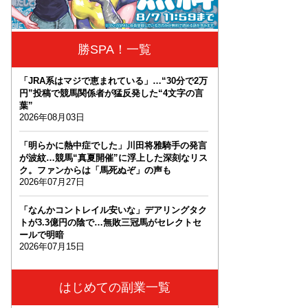
勝SPA！一覧
「JRA系はマジで恵まれている」…“30分で2万
円”投稿で競馬関係者が猛反発した“4文字の言
葉”
2026年08月03日
「明らかに熱中症でした」川田将雅騎手の発言
が波紋…競馬“真夏開催”に浮上した深刻なリス
ク。ファンからは「馬死ぬぞ」の声も
2026年07月27日
「なんかコントレイル安いな」デアリングタク
トが3.3億円の陰で…無敗三冠馬がセレクトセ
ールで明暗
2026年07月15日
はじめての副業一覧