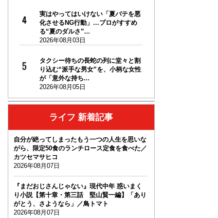
実はやってはいけない「夏バテを悪
化させるNG行動」…プロがすすめ
る“夏のダルさ”...
2026年08月03日
タクシー待ちの長蛇の列に堂々と割
り込む“派手な男女”を、小柄な女性
が「意外な持ち...
2026年08月05日
ライフ 新着記事
自分が絶ってしまったもう一つの人生を思いな
がら、限定50食のランチロース定食を食べた／
カツセマサヒコ
2026年08月07日
『まだおじさんじゃない』現代中年 惑いまく
り小説【第十章・第三話 堅山賢一編】「あり
がとう、さようなら」／鳥トマト
2026年08月07日