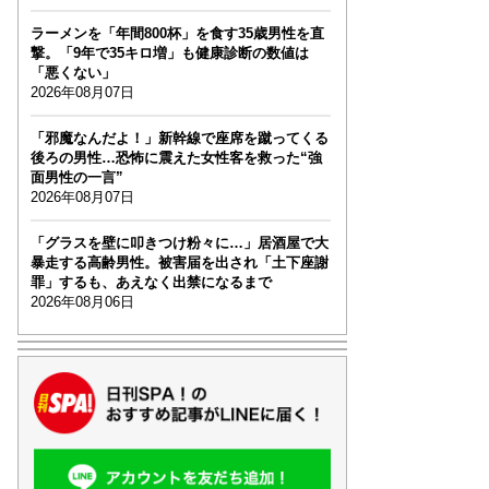
ラーメンを「年間800杯」を食す35歳男性を直
撃。「9年で35キロ増」も健康診断の数値は
「悪くない」
2026年08月07日
「邪魔なんだよ！」新幹線で座席を蹴ってくる
後ろの男性…恐怖に震えた女性客を救った“強
面男性の一言”
2026年08月07日
「グラスを壁に叩きつけ粉々に…」居酒屋で大
暴走する高齢男性。被害届を出され「土下座謝
罪」するも、あえなく出禁になるまで
2026年08月06日