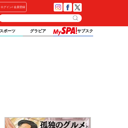
ログイン
会員登録
スポーツ
グラビア
サブスク