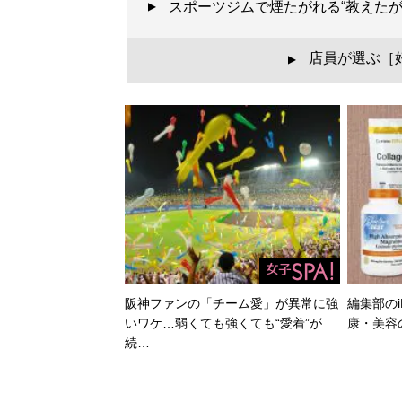
スポーツジムで煙たがれる“教えた
店員が選ぶ［
▲
阪神ファンの「チーム愛」が異常に強
編集部のi
いワケ…弱くても強くても“愛着”が
康・美容
続…