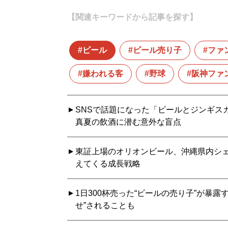
【関連キーワードから記事を探す】
ビール
ビール売り子
ファ
嫌われる客
野球
阪神ファ
SNSで話題になった「ビールとジンギス
真夏の飲酒に潜む意外な盲点
東証上場のオリオンビール、沖縄県内シェ
えてくる成長戦略
1日300杯売った“ビールの売り子”が暴
せ”されることも