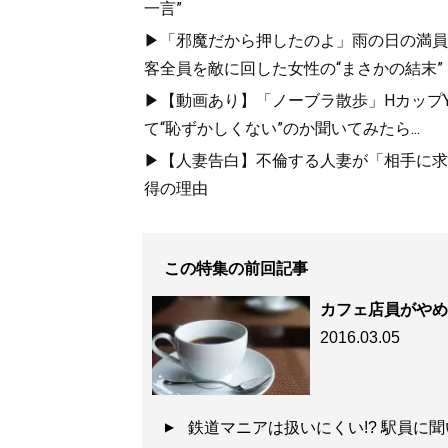
一言”
▶「邪魔だから押したのよ」雨の日の満員
客全員を敵に回した女性の“まさかの結末”
▶【動画あり】「ノーブラ散歩」HカップYo
て“恥ずかしくない”のか聞いてみたら...
▶【人妻告白】不倫する人妻が「相手に求め
得の理由
この特集の前回記事
カフェ店員がやめ
2016.03.05
鉄道マニアは扱いにくい!? 駅員