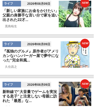
NEW!
ライフ
2026年08月09日
「新しい家族にお金をかけたい」
父親の身勝手な言い分で家を追い
出された22才...
黒島暁生
NEW!
ライフ
2026年08月09日
『孤独のグルメ』原作者がアメリ
カンなハンバーガー屋で夢中にな
った“完全和風...
久住昌之
NEW!
ライフ
2026年08月09日
新幹線で“大音量でゲームを実況
する息子”と注意しない母親に訪
れた「最悪」な...
藤山ムツキ