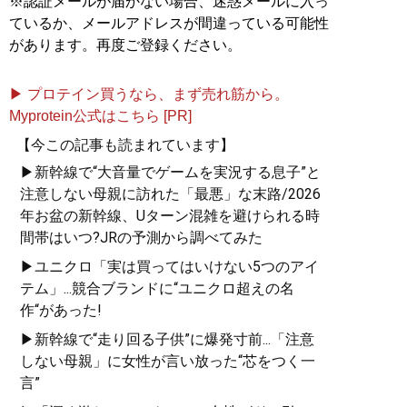
※認証メールが届かない場合、迷惑メールに入っ
ているか、メールアドレスが間違っている可能性
があります。再度ご登録ください。
▶ プロテイン買うなら、まず売れ筋から。
Myprotein公式はこちら [PR]
【今この記事も読まれています】
▶新幹線で“大音量でゲームを実況する息子”と
注意しない母親に訪れた「最悪」な末路/2026
年お盆の新幹線、Uターン混雑を避けられる時
間帯はいつ?JRの予測から調べてみた
▶ユニクロ「実は買ってはいけない5つのアイ
テム」...競合ブランドに“ユニクロ超えの名
作“があった!
▶新幹線で“走り回る子供”に爆発寸前...「注意
しない母親」に女性が言い放った“芯をつく一
言”