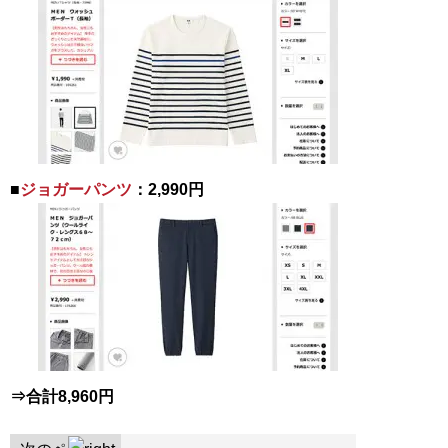
■
ジョガーパンツ
：2,990円
⇒合計8,960円