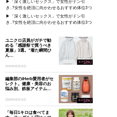
▶「深く激しいセックス」で女性がドン引
き...?女性を絶頂に向かわせるおすすめ体位3つ
▶「深く激しいセックス」で女性がドン引
き...?女性を絶頂に向かわせるおすすめ体位3つ
ユニクロ店員がガチで勧
める「感謝祭で買うべき
夏服」3選。“着た瞬間ひ
ん…
2026年05月22日
編集部のiHerb愛用者がセ
レクト。健康・美容のお
悩み別、鉄板アイテム…
2026年06月22日
「毎日1キロは食べてま