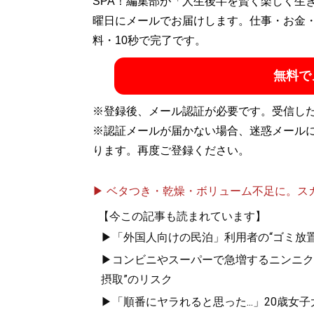
SPA！編集部が「人生後半を賢く楽しく生
曜日にメールでお届けします。仕事・お金
料・10秒で完了です。
無料で
※登録後、メール認証が必要です。受信し
※認証メールが届かない場合、迷惑メール
ります。再度ご登録ください。
▶ ベタつき・乾燥・ボリューム不足に。スカル
【今この記事も読まれています】
▶「外国人向けの民泊」利用者の“ゴミ放置”
▶コンビニやスーパーで急増するニンニク
摂取”のリスク
▶「順番にヤラれると思った...」20歳