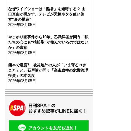
なぜワイドショーは「酷暑」を連呼する？ 山
口真由が明かす、テレビが天気ネタを使い倒
す“裏の構造”
2026年08月05日
やまゆり園事件から10年。乙武洋匡が問う「私
たちの心にも“植松聖”が棲んでいるのではない
か」の真意
2026年08月05日
熊本で震度7…被災地外の人が「いま守るべき
こと」と、石戸諭が問う「高市政権の危機管理
投資」の本気度
2026年08月05日