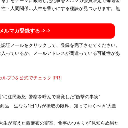
きる」をテーマに厳選した記事をメルマガ会員限定で毎週金
・性・人間関係…人生を豊かにする秘訣が見つかります。無
メルマガ登録する⇒⇒
た認証メールをクリックして、登録を完了させてください。
に入っているか、メールアドレスが間違っている可能性があ
プDを公式でチェック [PR]
に住民激怒...警察を呼んで発覚した“衝撃の事実”
商品「生なら1日1片が摂取の限界」知っておくべき“大量
女子大生が震えた西麻布の密室。食事のつもりが“見知らぬ男た