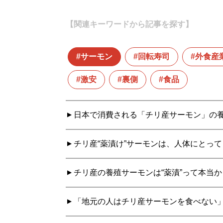
【関連キーワードから記事を探す】
サーモン
回転寿司
外食産
激安
裏側
食品
日本で消費される「チリ産サーモン」の養
チリ産“薬漬け”サーモンは、人体にとっ
チリ産の養殖サーモンは“薬漬”って本当
「地元の人はチリ産サーモンを食べない