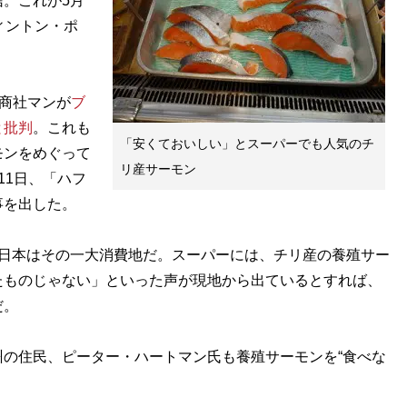
。これが5月
ィントン・ポ
商社マンが
ブ
と批判
。これも
「安くておいしい」とスーパーでも人気のチ
モンをめぐって
リ産サーモン
11日、「ハフ
事を出した。
日本はその一大消費地だ。スーパーには、チリ産の養殖サー
たものじゃない」といった声が現地から出ているとすれば、
だ。
の住民、ピーター・ハートマン氏も養殖サーモンを“食べな