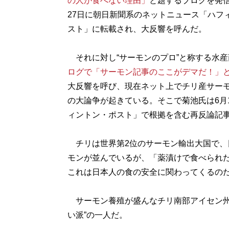
の人が食べない理由」
と題するブログを発信
27日に朝日新聞系のネットニュース「ハフ
スト」に転載され、大反響を呼んだ。
それに対し“サーモンのプロ”と称する水産
ログで「サーモン記事のここがデマだ！」
大反響を呼び、現在ネット上でチリ産サー
の大論争が起きている。そこで菊池氏は6月
ィントン・ポスト」で根拠を含む再反論記
チリは世界第2位のサーモン輸出大国で、
モンが並んでいるが、「薬漬けで食べられ
これは日本人の食の安全に関わってくるの
サーモン養殖が盛んなチリ南部アイセン州
い派”の一人だ。