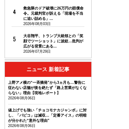
救急隊のドア破壊に26万円の賠償命
令。元裁判官が訴える「現場を不当
に追い詰める」...
2026年08月03日
大谷翔平、トランプ大統領との「笑
顔でツーショット」に波紋…批判が
広がる背景にある...
2026年07月29日
ニュース 新着記事
上野アメ横の“一斉摘発”から3ヵ月も…警告に
従わない店舗が後を絶たず「路上営業がなくな
らない」理由【現地レポート】
2026年08月06日
値上げでも強い「チョコモナカジャンボ」に対
し、「パピコ」は減収…「定番アイス」の明暗
が分かれた“意外な理由”
2026年08月06日