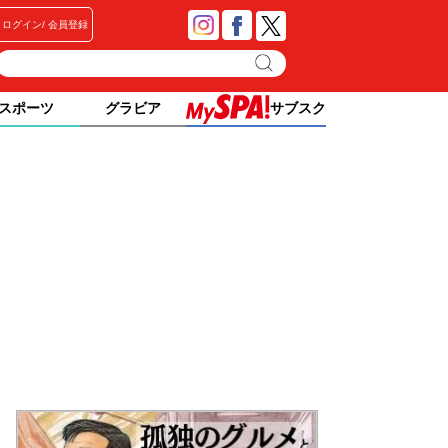
ログイン
会員登録
スポーツ
グラビア
サブスク