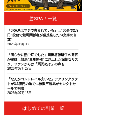
勝SPA！一覧
「JRA系はマジで恵まれている」…“30分で2万
円”投稿で競馬関係者が猛反発した“4文字の言
葉”
2026年08月03日
「明らかに熱中症でした」川田将雅騎手の発言
が波紋…競馬“真夏開催”に浮上した深刻なリス
ク。ファンからは「馬死ぬぞ」の声も
2026年07月27日
「なんかコントレイル安いな」デアリングタク
トが3.3億円の陰で…無敗三冠馬がセレクトセ
ールで明暗
2026年07月15日
はじめての副業一覧