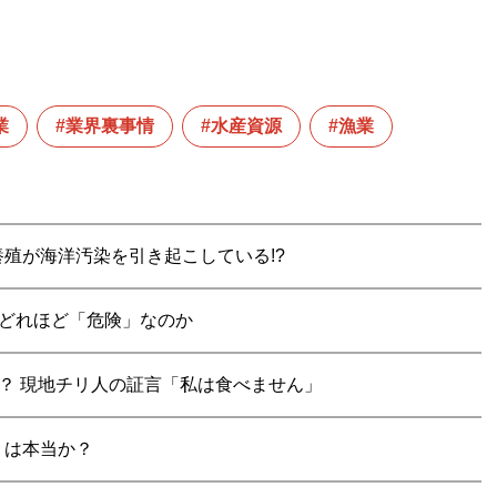
業
業界裏事情
水産資源
漁業
殖が海洋汚染を引き起こしている!?
てどれほど「危険」なのか
か？ 現地チリ人の証言「私は食べません」
」は本当か？