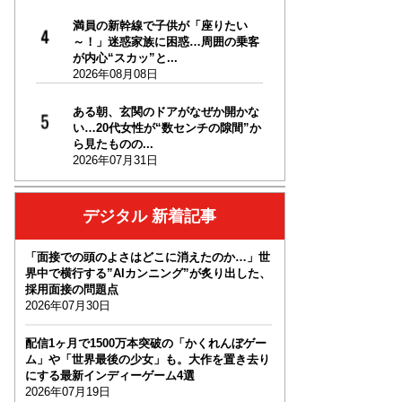
満員の新幹線で子供が「座りたい
～！」迷惑家族に困惑…周囲の乗客
が内心“スカッ”と...
2026年08月08日
ある朝、玄関のドアがなぜか開かな
い…20代女性が“数センチの隙間”か
ら見たものの...
2026年07月31日
デジタル 新着記事
「面接での頭のよさはどこに消えたのか…」世
界中で横行する”AIカンニング”が炙り出した、
採用面接の問題点
2026年07月30日
配信1ヶ月で1500万本突破の「かくれんぼゲー
ム」や「世界最後の少女」も。大作を置き去り
にする最新インディーゲーム4選
2026年07月19日