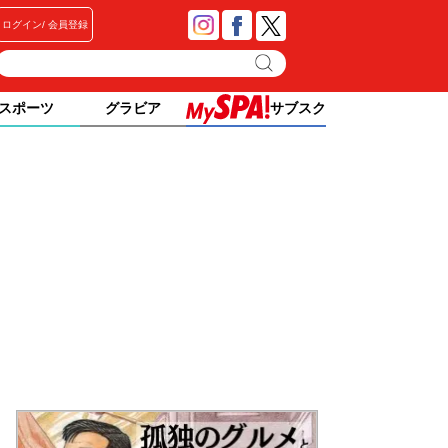
ログイン
会員登録
スポーツ
グラビア
サブスク