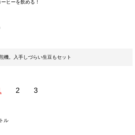
コーヒーを飲める！
m
煎機。入手しづらい生豆もセット
1
2
3
トル