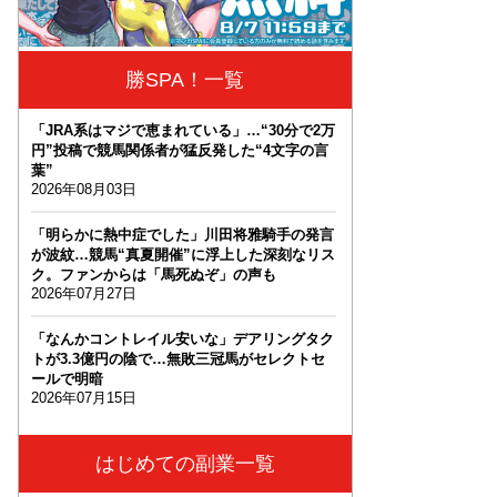
勝SPA！一覧
「JRA系はマジで恵まれている」…“30分で2万
円”投稿で競馬関係者が猛反発した“4文字の言
葉”
2026年08月03日
「明らかに熱中症でした」川田将雅騎手の発言
が波紋…競馬“真夏開催”に浮上した深刻なリス
ク。ファンからは「馬死ぬぞ」の声も
2026年07月27日
「なんかコントレイル安いな」デアリングタク
トが3.3億円の陰で…無敗三冠馬がセレクトセ
ールで明暗
2026年07月15日
はじめての副業一覧