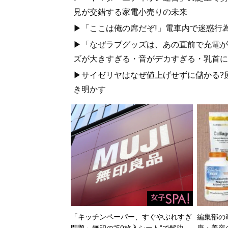
見が交錯する家電小売りの未来
▶「ここは俺の席だぞ!」電車内で迷惑行
▶「なぜラブグッズは、あの直前で充電が
ズが大きすぎる・音がデカすぎる・乳首に当
▶サイゼリヤはなぜ値上げせずに儲かる?
き明かす
「キッチンペーパー、すぐやぶれすぎ
編集部のi
問題」無印の“50枚入シート”で解決…
康・美容