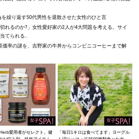
為を繰り返す50代男性を退散させた女性のひと言
切れるのか?」女性愛好家の2人が4大問題を考える。サイ
てられる...
原価率の謎を、吉野家の牛丼からコンビニコーヒーまで解
Herb愛用者がセレクト。健
「毎日1キロは食べてます」ヨーグル
のお悩み別、鉄板アイテム…
ト沼にハマって3500種類食べた女