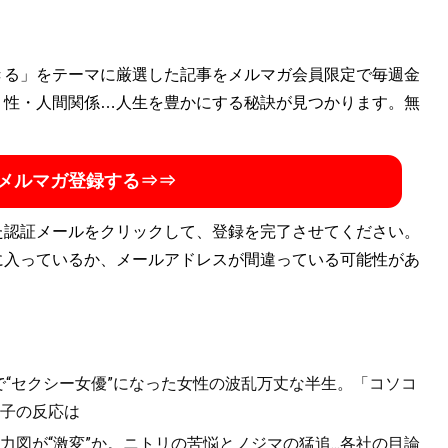
きる」をテーマに厳選した記事をメルマガ会員限定で毎週金
・性・人間関係…人生を豊かにする秘訣が見つかります。無
メルマガ登録する⇒⇒
た認証メールをクリックして、登録を完了させてください。
に入っているか、メールアドレスが間違っている可能性があ
で“セクシー女優”になった女性の波乱万丈な半生。「コソコ
子の反応は
図が“激変”か。ニトリの苦悩とノジマの猛追...各社の目論