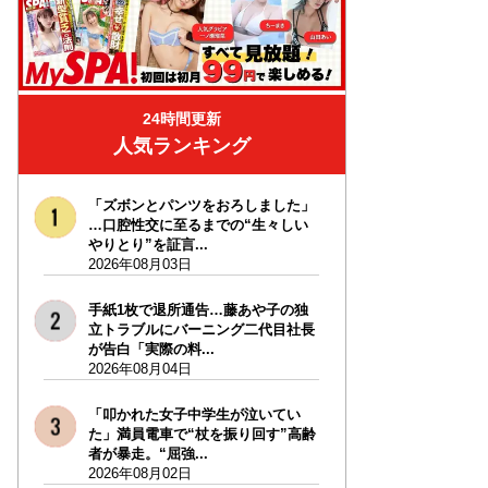
24時間更新
人気ランキング
「ズボンとパンツをおろしました」
…口腔性交に至るまでの“生々しい
やりとり”を証言...
2026年08月03日
手紙1枚で退所通告…藤あや子の独
立トラブルにバーニング二代目社長
が告白「実際の料...
2026年08月04日
「叩かれた女子中学生が泣いてい
た」満員電車で“杖を振り回す”高齢
者が暴走。“屈強...
2026年08月02日