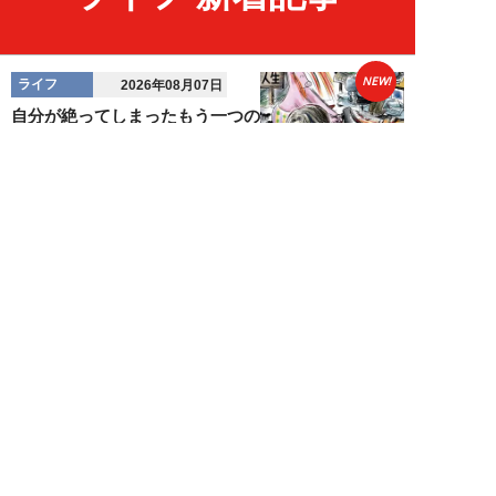
NEW!
ライフ
2026年08月07日
自分が絶ってしまったもう一つの
人生を思いながら、限定50食の
ランチロース定...
カツセマサヒコ
NEW!
ライフ
2026年08月07日
『まだおじさんじゃない』現代中
年 惑いまくり小説【第十章・第
三話 堅山賢一...
鳥トマト
NEW!
ライフ
2026年08月07日
ラーメンを「年間800杯」を食す
35歳男性を直撃。「9年で35キロ