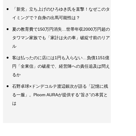
「新党」立ち上げのひろゆき氏を直撃！なぜこのタ
イミングで？自身の出馬可能性は？
夏の教育費で150万円消失…世帯年収2000万円超の
タワマン家族でも「家計は火の車」破綻寸前のリア
ル
客は払ったのに店には1円も入らない…負債1151億
円「全東信」の破産で、経営陣への責任追及は問え
るか
石野卓球×ドンデコルテ渡辺銀次が語る「記憶に残
る一服」。Ploom AURAが提供する“旨さ”の本質と
は