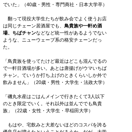
でいた」（40歳・男性・専門商社・日本大学卒）
翻って現役大学生たちが飲み会でよく使うお店
は同じチェーン居酒屋でも、
鳥貴族や一軒め酒
場、ちばチャン
などなど統一性があるようでない
ような、ニューウェーブ系の格安チェーンだっ
た。
「鳥貴族を使ってたけど最近はどこも混んでるの
で一軒目酒場が多い。あとは唐揚げがウマいちば
チャン。ていうか打ち上げのときくらいしか外で
飲みません」（20歳・男性・大学生・法政大学）
「磯丸水産はごはんメインで行きたくて3人以下
のとき限定でいく。それ以外は並んででも鳥貴
族」（22歳・女性・大学生・早稲田大学）
もはや、宅飲みと大差ないほどのコスパを誇る
優良店が増えたということだろうか。だが、大学