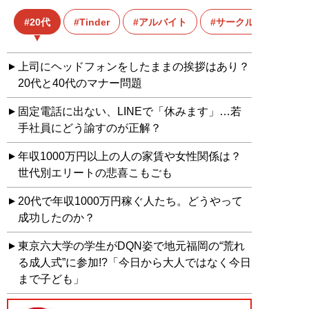
20代
Tinder
アルバイト
サークル
上司にヘッドフォンをしたままの挨拶はあり？
20代と40代のマナー問題
固定電話に出ない、LINEで「休みます」…若
手社員にどう諭すのが正解？
年収1000万円以上の人の家賃や女性関係は？
世代別エリートの悲喜こもごも
20代で年収1000万円稼ぐ人たち。どうやって
成功したのか？
東京六大学の学生がDQN姿で地元福岡の“荒れ
る成人式”に参加!?「今日から大人ではなく今日
まで子ども」