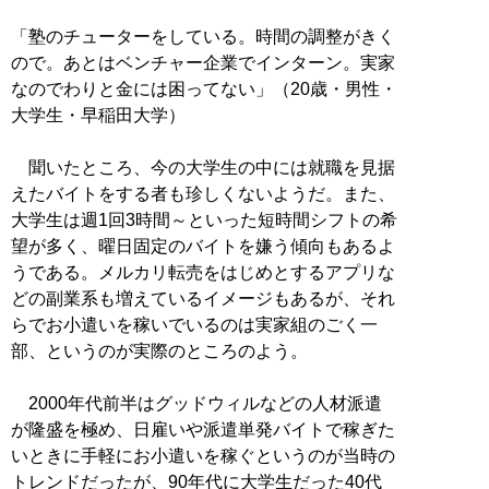
「塾のチューターをしている。時間の調整がきく
ので。あとはベンチャー企業でインターン。実家
なのでわりと金には困ってない」（20歳・男性・
大学生・早稲田大学）
聞いたところ、今の大学生の中には就職を見据
えたバイトをする者も珍しくないようだ。また、
大学生は週1回3時間～といった短時間シフトの希
望が多く、曜日固定のバイトを嫌う傾向もあるよ
うである。メルカリ転売をはじめとするアプリな
どの副業系も増えているイメージもあるが、それ
らでお小遣いを稼いでいるのは実家組のごく一
部、というのが実際のところのよう。
2000年代前半はグッドウィルなどの人材派遣
が隆盛を極め、日雇いや派遣単発バイトで稼ぎた
いときに手軽にお小遣いを稼ぐというのが当時の
トレンドだったが、90年代に大学生だった40代