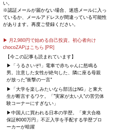
い。
※認証メールが届かない場合、迷惑メールに入っ
ているか、メールアドレスが間違っている可能性
があります。再度ご登録ください。
▶ 月2,980円で始める自己投資。初心者向け
chocoZAPはこちら [PR]
【今この記事も読まれています】
▶「うるさいぞ!」電車で赤ちゃんに怒鳴る
男。注意した女性が絶句した、隣に座る母親
が放った“衝撃の一言”
▶「大学を楽しみたいなら部活はNG」と東大
生が断言するワケ。「“実家が太い人”の苦労体
験コーナーにすぎない」
▶中国人に買われる日本の学歴。「東大合格
保証8000万円」不正入学を手配する学歴ブロ
ーカーが暗躍