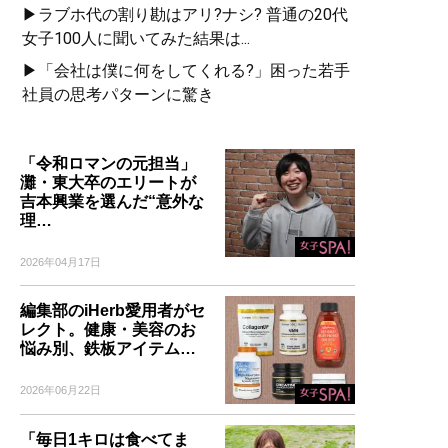
▶ラブホ代の割り勘はアリ?ナシ? 普通の20代
女子100人に聞いてみた結果は...
▶「会社は僕に何をしてくれる?」困った若手
社員の思考パターンに驚き
「令和ロマンの元担当」
灘・東大卒のエリートが
吉本興業を選んだ“意外な
理…
2026年04月17日
編集部のiHerb愛用者がセ
レクト。健康・美容のお
悩み別、鉄板アイテム…
2026年06月22日
「毎日1キロは食べてま