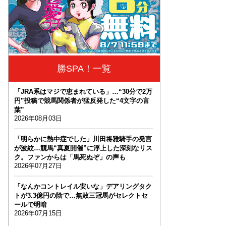
勝SPA！一覧
「JRA系はマジで恵まれている」…“30分で2万
円”投稿で競馬関係者が猛反発した“4文字の言
葉”
2026年08月03日
「明らかに熱中症でした」川田将雅騎手の発言
が波紋…競馬“真夏開催”に浮上した深刻なリス
ク。ファンからは「馬死ぬぞ」の声も
2026年07月27日
「なんかコントレイル安いな」デアリングタク
トが3.3億円の陰で…無敗三冠馬がセレクトセ
ールで明暗
2026年07月15日