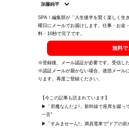
加藤純平
SPA！編集部が「人生後半を賢く楽しく生
記事一覧へ
曜日にメールでお届けします。仕事・お金
料・10秒で完了です。
無料で
※登録後、メール認証が必要です。受信し
※認証メールが届かない場合、迷惑メール
ります。再度ご登録ください。
【今この記事も読まれています】
▶「邪魔なんだよ!」新幹線で座席を蹴って
一言”
▶「すみませーん!」満員電車で“ドアの前