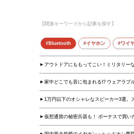
【関連キーワードから記事を探す】
Bluetooth
イヤホン
ワイ
アウトドアにももってこい！ミリタリーなBl
家中どこでも音に包まれる!? ウェアラブ
1万円以下のオシャレなスピーカー3選。
仮想通貨の秘密兵器も！ ボーナスで買いた
国内最大規模のイヤホン・ヘッドホン専