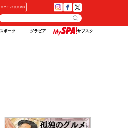
ログイン
会員登録
スポーツ
グラビア
サブスク