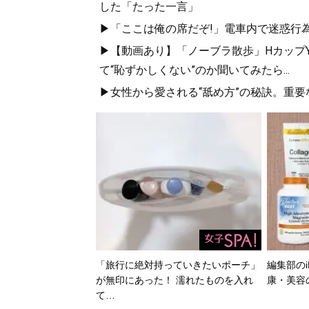
した「たった一言」
▶「ここは俺の席だぞ!」電車内で迷惑行
▶【動画あり】「ノーブラ散歩」HカップYo
て“恥ずかしくない”のか聞いてみたら...
▶女性から愛される“舐め方”の秘訣。重
「旅行に絶対持っていきたいポーチ」
編集部のi
が無印にあった！ 濡れたものを入れ
康・美容
て…