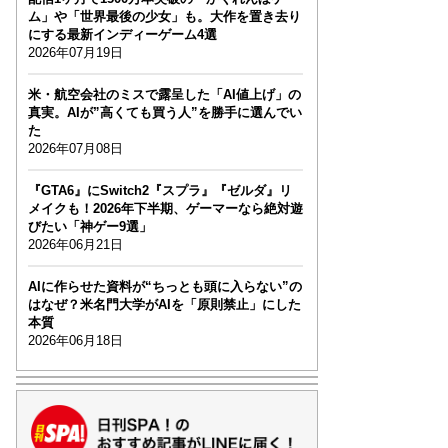
ム」や「世界最後の少女」も。大作を置き去り
にする最新インディーゲーム4選
2026年07月19日
米・航空会社のミスで露呈した「AI値上げ」の
真実。AIが”高くても買う人”を勝手に選んでい
た
2026年07月08日
『GTA6』にSwitch2『スプラ』『ゼルダ』リ
メイクも！2026年下半期、ゲーマーなら絶対遊
びたい「神ゲー9選」
2026年06月21日
AIに作らせた資料が“ちっとも頭に入らない”の
はなぜ？米名門大学がAIを「原則禁止」にした
本質
2026年06月18日