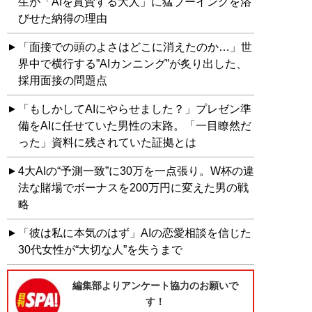
生が「AIを賞賛する大人」に猛ブーイングを浴
びせた納得の理由
「面接での頭のよさはどこに消えたのか…」世
界中で横行する”AIカンニング”が炙り出した、
採用面接の問題点
「もしかしてAIにやらせました？」プレゼン準
備をAIに任せていた男性の末路。「一目瞭然だ
った」資料に残されていた証拠とは
4大AIの“予測一致”に30万を一点張り。W杯の違
法な賭場でボーナスを200万円に変えた男の戦
略
「彼は私に本気のはず」AIの恋愛相談を信じた
30代女性が“大切な人”を失うまで