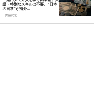
語・特別なスキルは不要。“日本
の日常”が海外...
齊藤武宏
NEW!
お金
2026年08月03日
高市国策で1兆円投入へ！ 高値か
ら“半値暴落”した今がチャン
ス？ 億超え投...
結喜たろう
NEW!
お金
2026年07月27日
ドローンの次は“人型ロボット
株”か。億超え投資家が先回りす
る「隠れ防衛銘柄...
結喜たろう