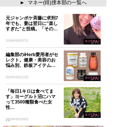
マネー(得)捜本部の一覧へ
▲
元ジャンポケ斉藤に求刑7
年でも、妻は翌日に“楽し
すぎた“と投稿。「その…
2026年08月07日
編集部のiHerb愛用者がセ
レクト。健康・美容のお
悩み別、鉄板アイテム…
2026年06月22日
「毎日1キロは食べてま
す」ヨーグルト沼にハマ
って3500種類食べた女
性…
2026年06月09日
PR