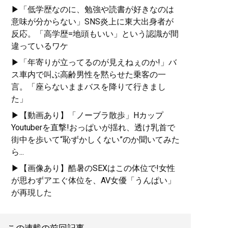
▶「低学歴なのに、勉強や読書が好きなのは
意味が分からない」SNS炎上に東大出身者が
反応。「高学歴=地頭もいい」という認識が間
違っているワケ
▶「年寄りが立ってるのが見えねぇのか!」バ
ス車内で叫ぶ高齢男性を黙らせた乗客の一
言。「座らないままバスを降りて行きまし
た」
▶【動画あり】「ノーブラ散歩」Hカップ
Youtuberを直撃!おっぱいが揺れ、透け乳首で
街中を歩いて“恥ずかしくない”のか聞いてみた
ら...
▶【画像あり】酷暑のSEXはこの体位で!女性
が思わずアエぐ体位を、AV女優「うんぱい」
が再現した
この連載の前回記事