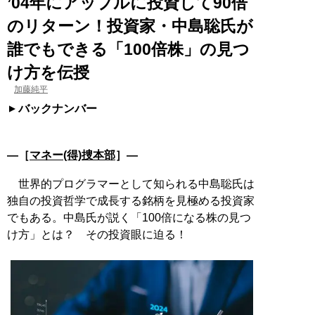
’04年にアップルに投資して90倍
のリターン！投資家・中島聡氏が
誰でもできる「100倍株」の見つ
け方を伝授
加藤純平
バックナンバー
―［
マネー(得)捜本部
］―
世界的プログラマーとして知られる中島聡氏は
独自の投資哲学で成長する銘柄を見極める投資家
でもある。中島氏が説く「100倍になる株の見つ
け方」とは？ その投資眼に迫る！