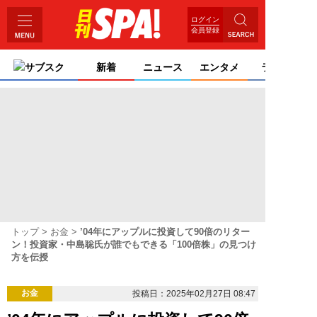
ログイン
会員登録
サブスク
新着
ニュース
エンタメ
ライフ
トップ
お金
’04年にアップルに投資して90倍のリター
ン！投資家・中島聡氏が誰でもできる「100倍株」の見つけ
方を伝授
お金
投稿日：2025年02月27日 08:47