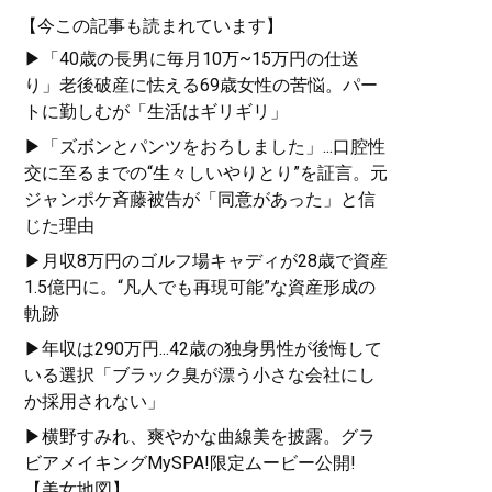
【今この記事も読まれています】
▶「40歳の長男に毎月10万~15万円の仕送
り」老後破産に怯える69歳女性の苦悩。パー
トに勤しむが「生活はギリギリ」
▶「ズボンとパンツをおろしました」...口腔性
交に至るまでの“生々しいやりとり”を証言。元
ジャンポケ斉藤被告が「同意があった」と信
じた理由
▶月収8万円のゴルフ場キャディが28歳で資産
1.5億円に。“凡人でも再現可能”な資産形成の
軌跡
▶年収は290万円...42歳の独身男性が後悔して
いる選択「ブラック臭が漂う小さな会社にし
か採用されない」
▶横野すみれ、爽やかな曲線美を披露。グラ
ビアメイキングMySPA!限定ムービー公開!
【美女地図】