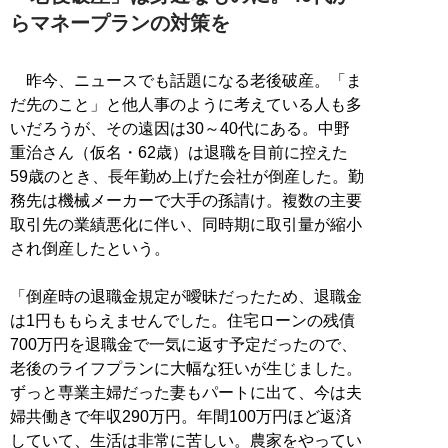
らマネープランの対策を
昨今、ニュースでも話題になる老後破産。「ま
だ先のこと」と他人事のように考えている人も多
いだろうが、その遠因は30～40代にある。中野
重治さん（仮名・62歳）は退職を目前に控えた
59歳のとき、長年勤め上げた会社が倒産した。勤
務先は機械メーカーで大手の孫請け。複数の主要
取引先の業績悪化に伴い、同時期に取引量が縮小
され倒産したという。
「倒産時の退職金規定が曖昧だったため、退職金
は1円ももらえませんでした。住宅ローンの残債
700万円を退職金で一気に返す予定だったので、
老後のライフプランに大幅な狂いが生じました。
ずっと専業主婦だった妻もパートに出て、今は夫
婦共働きで年収290万円。年間100万円ほど返済
していて、生活は非常に苦しい。農家をやってい