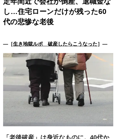
定年間近で会社が倒産、退職金な
し…住宅ローンだけが残った60
代の悲惨な老後
―［
生き地獄ルポ 破産したらこうなった
］―
「老後破産」は身近なものに。40代か