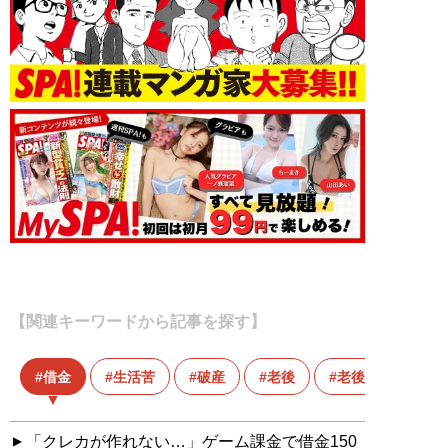
【関連キーワードから記事を探す】
借金
生活苦
破産
老後
老後破産
「クレカが作れない…」ゲーム課金で借金150