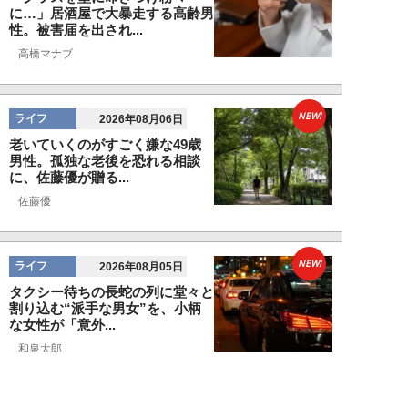
に…」居酒屋で大暴走する高齢男
性。被害届を出され...
高橋マナブ
NEW!
ライフ
2026年08月06日
老いていくのがすごく嫌な49歳
男性。孤独な老後を恐れる相談
に、佐藤優が贈る...
佐藤優
NEW!
ライフ
2026年08月05日
タクシー待ちの長蛇の列に堂々と
割り込む“派手な男女”を、小柄
な女性が「意外...
和泉太郎