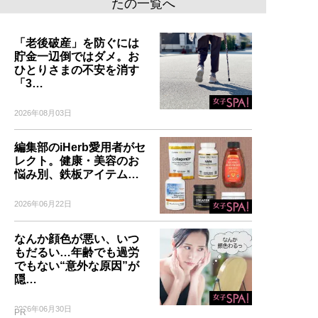
たの一覧へ
「老後破産」を防ぐには
貯金一辺倒ではダメ。お
ひとりさまの不安を消す
「3…
2026年08月03日
編集部のiHerb愛用者がセ
レクト。健康・美容のお
悩み別、鉄板アイテム…
2026年06月22日
なんか顔色が悪い、いつ
もだるい…年齢でも過労
でもない“意外な原因”が
隠…
2026年06月30日
PR