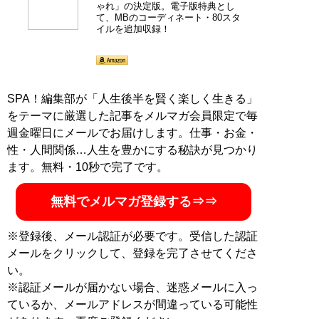
ゃれ」の決定版。電子版特典とし
て、MBのコーディネート・80スタ
イルを追加収録！
『
最速でおしゃれに見せる
方法 <実践編>
』
ユニクロやGUでもおしゃれ
SPA！編集部が「人生後半を賢く楽しく生きる」
な人は何が違うのか？
をテーマに厳選した記事をメルマガ会員限定で毎
週金曜日にメールでお届けします。仕事・お金・
性・人間関係…人生を豊かにする秘訣が見つかり
ます。無料・10秒で完了です。
無料でメルマガ登録する⇒⇒
※登録後、メール認証が必要です。受信した認証
メールをクリックして、登録を完了させてくださ
い。
『
幸服論――人生は服で簡単
※認証メールが届かない場合、迷惑メールに入っ
に変えられる
』
ているか、メールアドレスが間違っている可能性