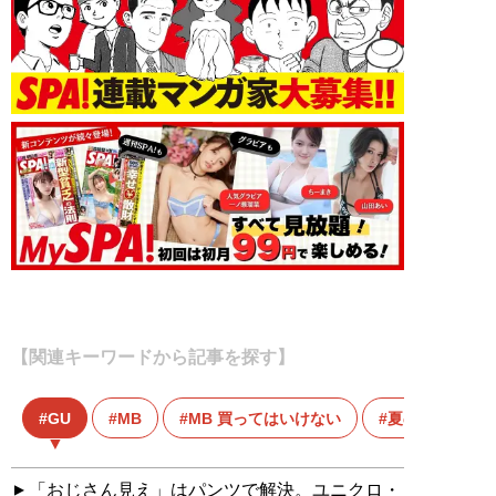
【関連キーワードから記事を探す】
GU
MB
MB 買ってはいけない
夏の身だしなみ
「おじさん見え」はパンツで解決。ユニクロ・