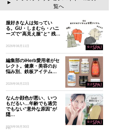
▲
覧へ
服好きな人は知ってい
る。GU・しまむら・ハニ
ーズで“高見え服”と“ 残…
2026年06月11日
編集部のiHerb愛用者がセ
レクト。健康・美容のお
悩み別、鉄板アイテム…
2026年06月22日
なんか顔色が悪い、いつ
もだるい…年齢でも過労
でもない“意外な原因”が
隠…
2026年06月30日
PR