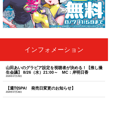
インフォメーション
山田あいのグラビア設定を視聴者が決める！【推し撮
生会議】 8/26（水）21:00～ MC：岸明日香
2026年07月29日
【週刊SPA! 発売日変更のお知らせ】
2026年07月28日
「天羽希純」のセクシーな秘蔵カットを大放出！週刊
SPA!のサブスク「MySPA!」続々更新中！初回は初月
99円で読み放題
2026年07月03日