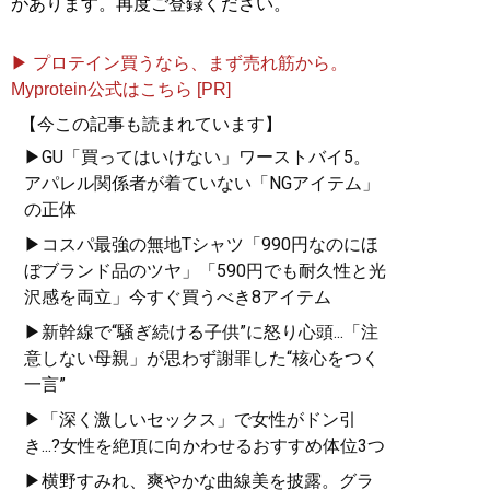
があります。再度ご登録ください。
自信は服で簡単につくること
ができる!
▶ プロテイン買うなら、まず売れ筋から。
Myprotein公式はこちら [PR]
【今この記事も読まれています】
▶GU「買ってはいけない」ワーストバイ5。
アパレル関係者が着ていない「NGアイテム」
『
最速でおしゃれに見せる
の正体
方法 【電子限定特典付き】
▶コスパ最強の無地Tシャツ「990円なのにほ
』
ぼブランド品のツヤ」「590円でも耐久性と光
誰も言葉にできなかった
沢感を両立」今すぐ買うべき8アイテム
「男のおしゃれ」の決定
▶新幹線で“騒ぎ続ける子供”に怒り心頭...「注
版。電子版特典として、MB
意しない母親」が思わず謝罪した“核心をつく
のコーディネート・80スタ
一言”
イルを追加収録！
▶「深く激しいセックス」で女性がドン引
き...?女性を絶頂に向かわせるおすすめ体位3つ
▶横野すみれ、爽やかな曲線美を披露。グラ