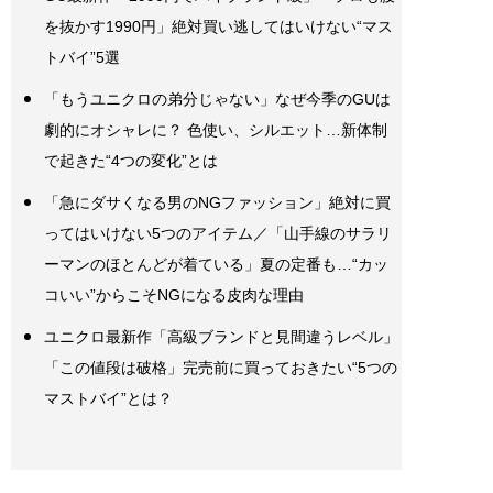
を抜かす1990円」絶対買い逃してはいけない“マス
トバイ”5選
「もうユニクロの弟分じゃない」なぜ今季のGUは
劇的にオシャレに？ 色使い、シルエット…新体制
で起きた“4つの変化”とは
「急にダサくなる男のNGファッション」絶対に買
ってはいけない5つのアイテム／「山手線のサラリ
ーマンのほとんどが着ている」夏の定番も…“カッ
コいい”からこそNGになる皮肉な理由
ユニクロ最新作「高級ブランドと見間違うレベル」
「この値段は破格」完売前に買っておきたい“5つの
マストバイ”とは？