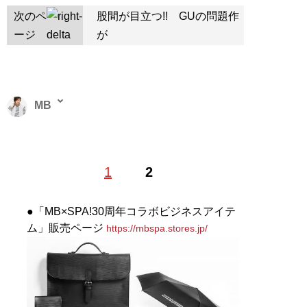
次のペ
股間が目立つ!! GUの問題作
ージ
が
MB
ファッションバイヤー。最新刊『
ロードマップ
』のほ
1
2
か、『
MBの偏愛ブランド図鑑
』『
最速でおしゃれに見
せる方法 <実践編>
』『
最速でおしゃれに見せる方法
』
『
幸服論――人生は服で簡単に変えられる
』など関連書
●「MB×SPA!30周年コラボビジネスアイテ
籍が累計200万部を突破。ブログ「
Knower Mag現役メ
ム」販売ページ
https://mbspa.stores.jp/
ンズバイヤーが伝えるオシャレになる方法
」、ユーチュ
ーブ「
MBチャンネル
」も話題に。年間の被服費は1000
万円超！ （Xアカウント:
@MBKnowerMag
）