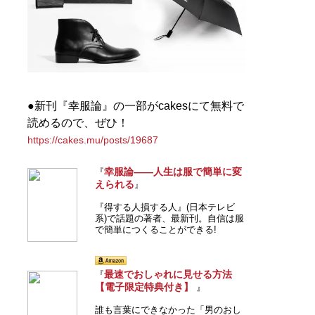
『
ロードマップ
』
地方のしがないショップ
店員はなぜ成功できたの
か？
その秘密はロードマップ
にあった
●新刊『幸服論』の一部がcakesにて無料で
読めるので、ぜひ！
https://cakes.mu/posts/19687
幸服論――人生は服で簡単に変
『
えられる
』
『
MBの偏愛ブランド図鑑
』
『得する人損する人』(日本テレビ
系)で話題の著者、最新刊。自信は服
今着るべきブランド60の歴
で簡単につくることができる!
史や特色を、自身が愛用す
る品とともに徹底紹介
最速でおしゃれに見せる方法
『
【電子限定特典付き】
』
誰も言葉にできなかった「男のおし