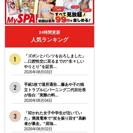
24時間更新
人気ランキング
「ズボンとパンツをおろしました」
…口腔性交に至るまでの“生々しい
やりとり”を証言...
2026年08月03日
手紙1枚で退所通告…藤あや子の独
立トラブルにバーニング二代目社長
が告白「実際の料...
2026年08月04日
「叩かれた女子中学生が泣いてい
た」満員電車で“杖を振り回す”高齢
者が暴走。“屈強...
2026年08月02日