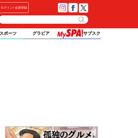
ログイン
会員登録
スポーツ
グラビア
サブスク