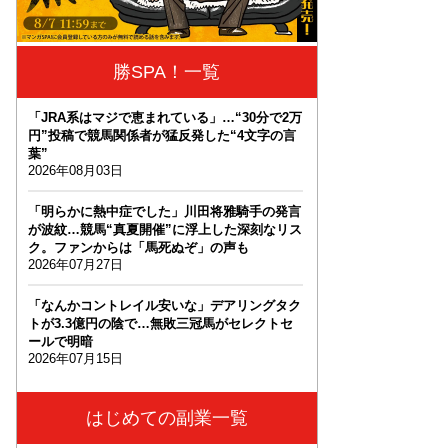
勝SPA！一覧
「JRA系はマジで恵まれている」…“30分で2万
円”投稿で競馬関係者が猛反発した“4文字の言
葉”
2026年08月03日
「明らかに熱中症でした」川田将雅騎手の発言
が波紋…競馬“真夏開催”に浮上した深刻なリス
ク。ファンからは「馬死ぬぞ」の声も
2026年07月27日
「なんかコントレイル安いな」デアリングタク
トが3.3億円の陰で…無敗三冠馬がセレクトセ
ールで明暗
2026年07月15日
はじめての副業一覧