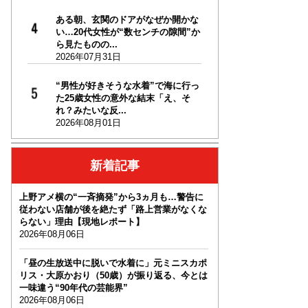
ある朝、玄関のドアがなぜか開かな
い…20代女性が“数センチの隙間”か
ら見たものの...
2026年07月31日
“男性が好きそうな水着”で海に行っ
た25歳女性の意外な結末「え、そ
れ？みたいな反...
2026年08月01日
新着記事
上野アメ横の“一斉摘発”から3ヵ月も…警告に
従わない店舗が後を絶たず「路上営業がなくな
らない」理由【現地レポート】
2026年08月06日
「昼の生放送中に脱いで水着に」元ミニスカポ
リス・大原かおり（50歳）が振り返る、今とは
一味違う“90年代の芸能界”
2026年08月06日