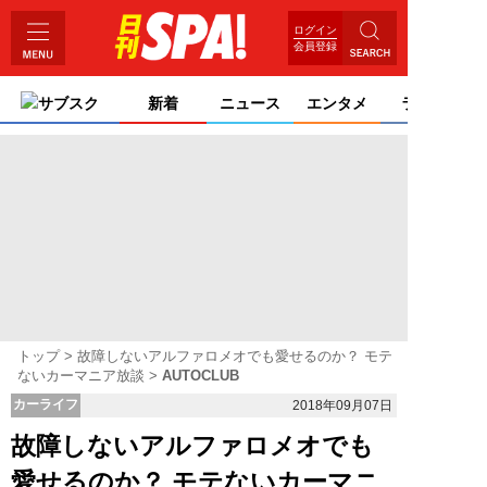
ログイン
会員登録
サブスク
新着
ニュース
エンタメ
ライフ
トップ
故障しないアルファロメオでも愛せるのか？ モテ
ないカーマニア放談
AUTOCLUB
カーライフ
2018年09月07日
故障しないアルファロメオでも
愛せるのか？ モテないカーマニ