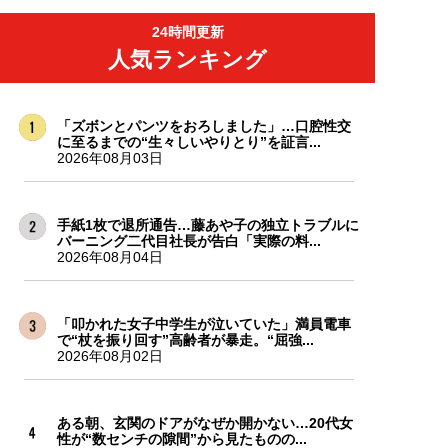
24時間更新
人気ランキング
「ズボンとパンツをおろしました」…口腔性交
に至るまでの“生々しいやりとり”を証言...
2026年08月03日
手紙1枚で退所通告…藤あや子の独立トラブルに
バーニング二代目社長が告白「実際の料...
2026年08月04日
「叩かれた女子中学生が泣いていた」満員電車
で“杖を振り回す”高齢者が暴走。“屈強...
2026年08月02日
ある朝、玄関のドアがなぜか開かない…20代女
性が“数センチの隙間”から見たものの...