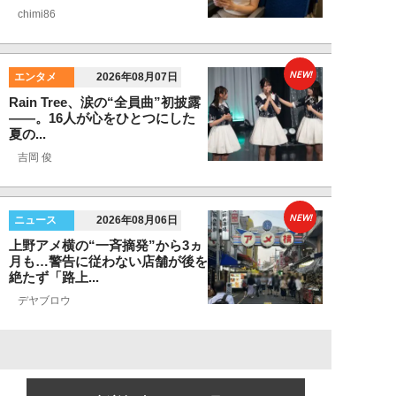
chimi86
NEW!
エンタメ
2026年08月07日
Rain Tree、涙の“全員曲”初披露
――。16人が心をひとつにした
夏の...
吉岡 俊
NEW!
ニュース
2026年08月06日
上野アメ横の“一斉摘発”から3ヵ
月も…警告に従わない店舗が後を
絶たず「路上...
デヤブロウ