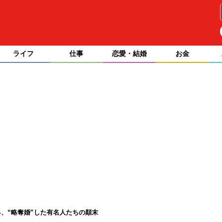
ライフ
仕事
恋愛・結婚
お金
、“略奪婚”した有名人たちの顛末