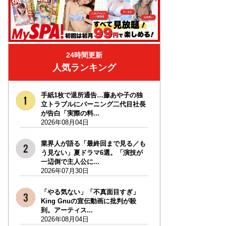
24時間更新
人気ランキング
手紙1枚で退所通告…藤あや子の独
立トラブルにバーニング二代目社長
が告白「実際の料...
2026年08月04日
業界人が語る「最終回まで見る／も
う見ない」夏ドラマ6選。「演技が
一辺倒で主人公に...
2026年07月30日
「やる気ない」「不真面目すぎ」
King Gnuの宣伝動画に批判が殺
到。アーティス...
2026年08月04日