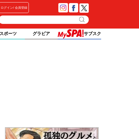
ログイン
会員登録
スポーツ
グラビア
サブスク