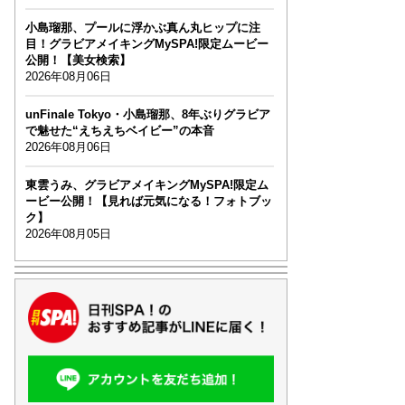
小島瑠那、プールに浮かぶ真ん丸ヒップに注
目！グラビアメイキングMySPA!限定ムービー
公開！【美女検索】
2026年08月06日
unFinale Tokyo・小島瑠那、8年ぶりグラビア
で魅せた“えちえちベイビー”の本音
2026年08月06日
東雲うみ、グラビアメイキングMySPA!限定ム
ービー公開！【見れば元気になる！フォトブッ
ク】
2026年08月05日