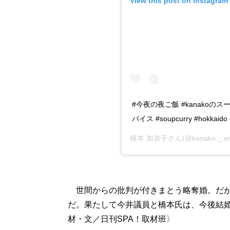
View this post on Instagram
#今夜の夜ご飯 #kanakoの
パイス #soupcurry #hokk
榎本 加奈子
さん(@kanako._
世間からの批判が付きまとう略奪婚。だが
だ。果たして今井議員と橋本氏は、今後結