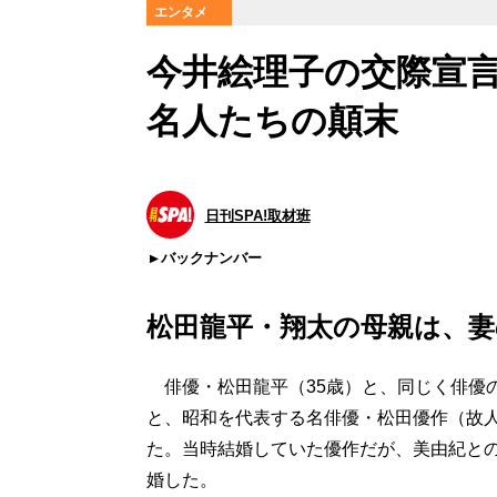
エンタメ
今井絵理子の交際宣言
名人たちの顛末
日刊SPA!取材班
バックナンバー
松田龍平・翔太の母親は、妻
俳優・松田龍平（35歳）と、同じく俳優の
と、昭和を代表する名俳優・松田優作（故
た。当時結婚していた優作だが、美由紀との
婚した。