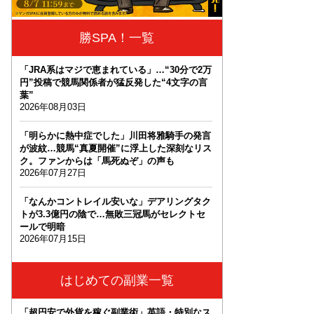
勝SPA！一覧
「JRA系はマジで恵まれている」…“30分で2万
円”投稿で競馬関係者が猛反発した“4文字の言
葉”
2026年08月03日
「明らかに熱中症でした」川田将雅騎手の発言
が波紋…競馬“真夏開催”に浮上した深刻なリス
ク。ファンからは「馬死ぬぞ」の声も
2026年07月27日
「なんかコントレイル安いな」デアリングタク
トが3.3億円の陰で…無敗三冠馬がセレクトセ
ールで明暗
2026年07月15日
はじめての副業一覧
「超円安で外貨を稼ぐ副業術」英語・特別なス