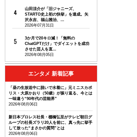
山田涼介が「旧ジャニーズ、
STARTO史上初の快挙」を達成。矢
沢永吉、福山雅治、...
2026年07月31日
3か月で20キロ減！「無料の
ChatGPTだけ」でダイエットを成功
させた芸人を直...
2026年08月05日
エンタメ 新着記事
「昼の生放送中に脱いで水着に」元ミニスカポ
リス・大原かおり（50歳）が振り返る、今とは
一味違う“90年代の芸能界”
2026年08月06日
新日本プロレス社長・棚橋弘至がテレビ朝日グ
ループの社長ズラリ20人を前に、真っ先に挙手
して放った“まさかの質問”とは
2026年08月06日