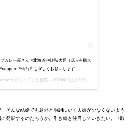
スープカレー屋さん #北海道#札幌#大通り店 #有機ス
aido #sapporo #仙台店も宜しくお願いします
.enomoto)がシェアした投稿 –
2018年 9月月3日午前3時41分PDT
、そんな結婚でも意外と順調にいく夫婦が少なくないよう
婚に発展するのだろうか。引き続き注目していきたい。〈取