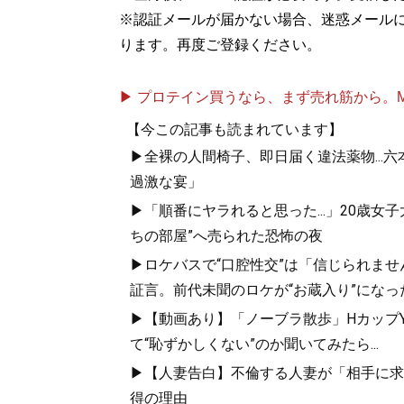
※認証メールが届かない場合、迷惑メール
ります。再度ご登録ください。
▶ プロテイン買うなら、まず売れ筋から。Mypr
【今この記事も読まれています】
▶全裸の人間椅子、即日届く違法薬物...
過激な宴」
▶「順番にヤラれると思った...」20歳
ちの部屋”へ売られた恐怖の夜
▶ロケバスで“口腔性交”は「信じられませ
証言。前代未聞のロケが“お蔵入り”になっ
▶【動画あり】「ノーブラ散歩」HカップYo
て“恥ずかしくない”のか聞いてみたら...
▶【人妻告白】不倫する人妻が「相手に求め
得の理由