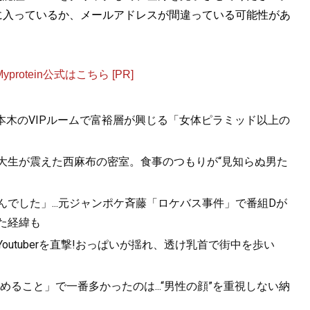
に入っているか、メールアドレスが間違っている可能性があ
otein公式はこちら [PR]
六本木のVIPルームで富裕層が興じる「女体ピラミッド以上の
女子大生が震えた西麻布の密室。食事のつもりが“見知らぬ男た
んでした」...元ジャンポケ斉藤「ロケバス事件」で番組Dが
た経緯も
utuberを直撃!おっぱいが揺れ、透け乳首で街中を歩い
ること」で一番多かったのは...“男性の顔”を重視しない納