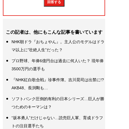
この記者は、他にもこんな記事を書いています
NHK朝ドラ『おちょやん』。主人公のモデルはドラ
マ以上に“壮絶人生”だった？
プロ野球、年俸6億円台は過去に何人いた？ 現年俸
3500万円の選手も
『NHK紅白歌合戦』珍事件簿。吉川晃司は出禁に!?
AKB48、長渕剛も…
ソフトバンク圧倒的有利の日本シリーズ…巨人が勝
つためのキーマンは？
“坂本勇人”だけじゃない…読売巨人軍、育成ドラフ
トの注目選手たち