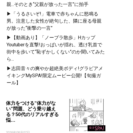
親...そのとき“父親が放った一言”に拍手
▶「うるさいぞ!」電車で赤ちゃんに怒鳴る
男。注意した女性が絶句した、隣に座る母親
が放った“衝撃の一言”
▶【動画あり】「ノーブラ散歩」Hカップ
Youtuberを直撃!おっぱいが揺れ、透け乳首で
街中を歩いて“恥ずかしくない”のか聞いてみた
ら...
▶志田音々の爽やか超絶美ボディ!グラビアメ
イキングMySPA!限定ムービー公開!【旬撮ガ
ール】
体力をつける“体力がな
い”問題、どう乗り越え
る？50代のリアルすぎる
悩…
2026年08月07日