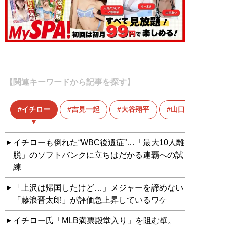
【関連キーワードから記事を探す】
イチロー
吉見一起
大谷翔平
山口俊
イチローも倒れた“WBC後遺症”…「最大10人離
脱」のソフトバンクに立ちはだかる連覇への試
練
「上沢は帰国したけど…」メジャーを諦めない
「藤浪晋太郎」が評価急上昇しているワケ
イチロー氏「MLB満票殿堂入り」を阻む壁。