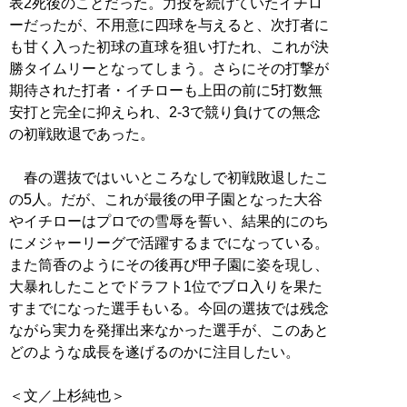
表2死後のことだった。力投を続けていたイチロ
ーだったが、不用意に四球を与えると、次打者に
も甘く入った初球の直球を狙い打たれ、これが決
勝タイムリーとなってしまう。さらにその打撃が
期待された打者・イチローも上田の前に5打数無
安打と完全に抑えられ、2-3で競り負けての無念
の初戦敗退であった。
春の選抜ではいいところなしで初戦敗退したこ
の5人。だが、これが最後の甲子園となった大谷
やイチローはプロでの雪辱を誓い、結果的にのち
にメジャーリーグで活躍するまでになっている。
また筒香のようにその後再び甲子園に姿を現し、
大暴れしたことでドラフト1位でブロ入りを果た
すまでになった選手もいる。今回の選抜では残念
ながら実力を発揮出来なかった選手が、このあと
どのような成長を遂げるのかに注目したい。