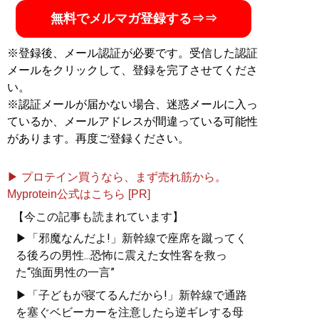
無料でメルマガ登録する⇒⇒
※登録後、メール認証が必要です。受信した認証
メールをクリックして、登録を完了させてくださ
い。
※認証メールが届かない場合、迷惑メールに入っ
ているか、メールアドレスが間違っている可能性
があります。再度ご登録ください。
▶ プロテイン買うなら、まず売れ筋から。
Myprotein公式はこちら [PR]
【今この記事も読まれています】
▶「邪魔なんだよ!」新幹線で座席を蹴ってく
る後ろの男性...恐怖に震えた女性客を救っ
た“強面男性の一言”
▶「子どもが寝てるんだから!」新幹線で通路
を塞ぐベビーカーを注意したら逆ギレする母