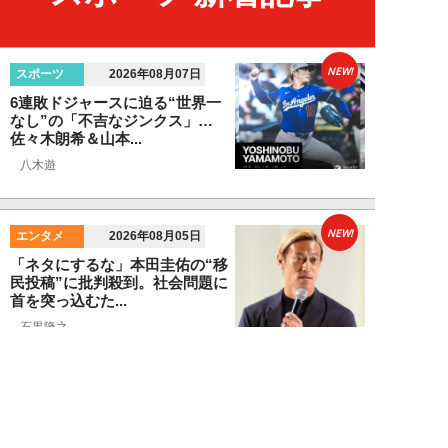
NEW!
スポーツ
2026年08月07日
6連敗ドジャースに迫る“世界一
なし”の「不吉なジンクス」…
佐々木朗希＆山本...
八木遊
NEW!
エンタメ
2026年08月05日
「ネタにするな」本田圭佑の“移
民投稿”に批判殺到。社会問題に
首を突っ込むた...
石黒隆之
NEW!
スポーツ
2026年08月04日
スクバル加入で佐々木朗希の“価
値”が急上昇？ ドジャースに浮上