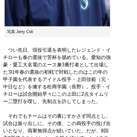
写真:Jerry Coli
つい先日、現役引退を表明したレジェンド・イ
チローも春の選抜で苦杯を舐めている。愛知の強
豪・愛工大名電のエース兼3番打者として出場し
た’91年春の選抜の初戦で対戦したのはこの年の
甲子園を代表するアイドル投手・上田佳範（元・
中日など）を擁する松商学園（長野）。投手・イ
チローは試合開始早々にこの上田に2点タイムリ
ー二塁打を喫し、先制点を許してしまった。
それでもチームはその裏にすかさず同点とし、
試合は振り出しに。その後、この両投手の投げ合
いとなり、両軍無得点が続いていた。だが、8回