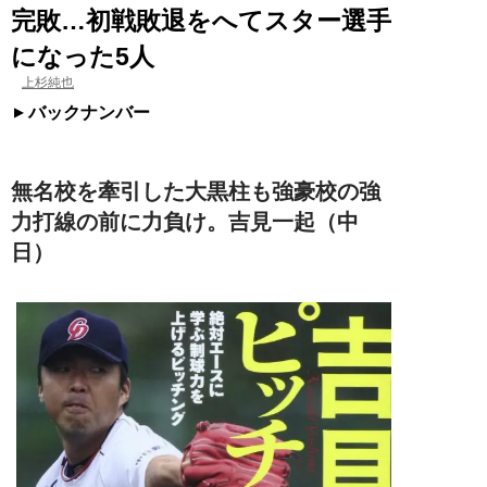
完敗…初戦敗退をへてスター選手
になった5人
上杉純也
バックナンバー
無名校を牽引した大黒柱も強豪校の強
力打線の前に力負け。吉見一起（中
日）