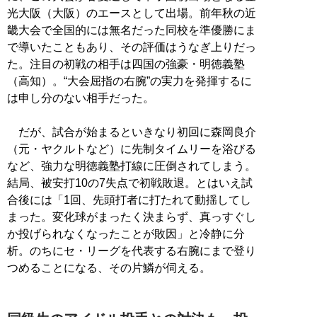
光大阪（大阪）のエースとして出場。前年秋の近
畿大会で全国的には無名だった同校を準優勝にま
で導いたこともあり、その評価はうなぎ上りだっ
た。注目の初戦の相手は四国の強豪・明徳義塾
（高知）。“大会屈指の右腕”の実力を発揮するに
は申し分のない相手だった。
だが、試合が始まるといきなり初回に森岡良介
（元・ヤクルトなど）に先制タイムリーを浴びる
など、強力な明徳義塾打線に圧倒されてしまう。
結局、被安打10の7失点で初戦敗退。とはいえ試
合後には「1回、先頭打者に打たれて動揺してし
まった。変化球がまったく決まらず、真っすぐし
か投げられなくなったことが敗因」と冷静に分
析。のちにセ・リーグを代表する右腕にまで登り
つめることになる、その片鱗が伺える。