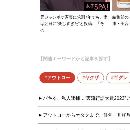
元ジャンポケ斉藤に求刑7年でも、妻
編集部のi
は翌日に“楽しすぎた“と投稿。「そ
康・美容
の…
【関連キーワードから記事を探す】
アウトロー
ヤクザ
半グレ
パキる、私人逮捕…“裏流行語大賞2023
アウトローからオタクまで。俳句・川柳