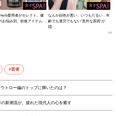
Herb愛用者がセレクト。健
なんか顔色が悪い、いつもだるい…年
のお悩み別、鉄板アイテム…
齢でも過労でもない“意外な原因”が
隠…
PR
若者
”アウトロー編のトップに輝いたのは？
界の新潮流が、疲れた現代人の心を癒す