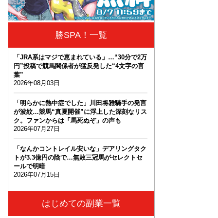
勝SPA！一覧
「JRA系はマジで恵まれている」…“30分で2万
円”投稿で競馬関係者が猛反発した“4文字の言
葉”
2026年08月03日
「明らかに熱中症でした」川田将雅騎手の発言
が波紋…競馬“真夏開催”に浮上した深刻なリス
ク。ファンからは「馬死ぬぞ」の声も
2026年07月27日
「なんかコントレイル安いな」デアリングタク
トが3.3億円の陰で…無敗三冠馬がセレクトセ
ールで明暗
2026年07月15日
はじめての副業一覧