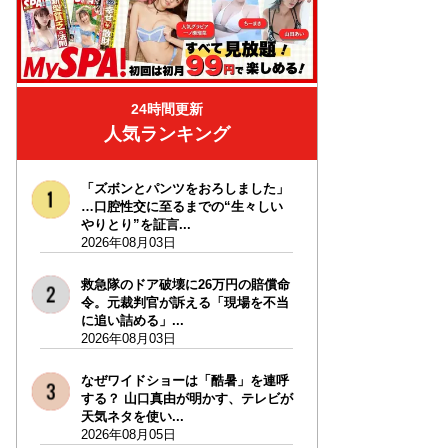
24時間更新
人気ランキング
「ズボンとパンツをおろしました」
…口腔性交に至るまでの“生々しい
やりとり”を証言...
2026年08月03日
救急隊のドア破壊に26万円の賠償命
令。元裁判官が訴える「現場を不当
に追い詰める」...
2026年08月03日
なぜワイドショーは「酷暑」を連呼
する？ 山口真由が明かす、テレビが
天気ネタを使い...
2026年08月05日