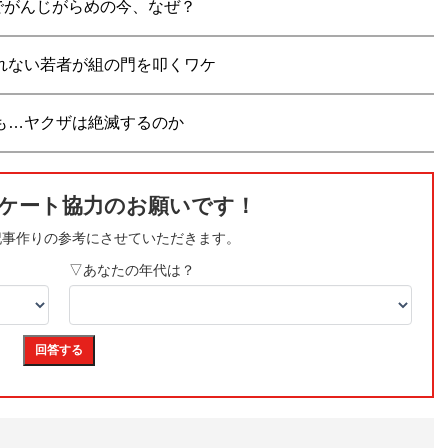
でがんじがらめの今、なぜ？
れない若者が組の門を叩くワケ
衆も…ヤクザは絶滅するのか