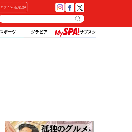
ログイン
会員登録
スポーツ
グラビア
サブスク