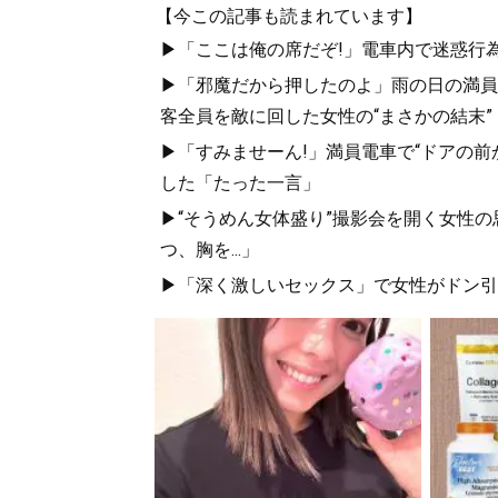
【今この記事も読まれています】
▶「ここは俺の席だぞ!」電車内で迷惑行
▶「邪魔だから押したのよ」雨の日の満員
客全員を敵に回した女性の“まさかの結末”
▶「すみませーん!」満員電車で“ドアの前
した「たった一言」
▶“そうめん女体盛り”撮影会を開く女性
つ、胸を...」
▶「深く激しいセックス」で女性がドン引き