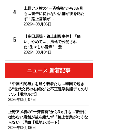
上野アメ横の“一斉摘発”から3ヵ月
も…警告に従わない店舗が後を絶た
ず「路上営業が...
2026年08月06日
【高田馬場・路上刺殺事件】「痛
い、やめて…」法廷で公開され
た“生々しい音声”…懲...
2026年08月04日
ニュース 新着記事
「中国の関与」を疑う若者たち…韓国で起き
る“世代交代の右傾化”と不正選挙抗議デモのリ
アル【現地ルポ】
2026年08月07日
上野アメ横の“一斉摘発”から3ヵ月も…警告に
従わない店舗が後を絶たず「路上営業がなくな
らない」理由【現地レポート】
2026年08月06日