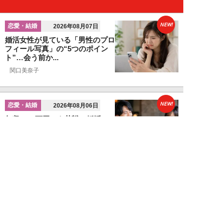
NEW!
恋愛・結婚
2026年08月07日
婚活女性が見ている「男性のプロ
フィール写真」の“5つのポイン
ト”…会う前か...
関口美奈子
NEW!
恋愛・結婚
2026年08月06日
年収2000万円でも苦戦…婚活で
「デキる男」が女性に敬遠され
る“意外な理由...
山本早織
NEW!
恋愛・結婚
2026年08月04日
「当初からナルシストっぽいとは
思っていたんですけど…」女性が
密かに“恋愛対...