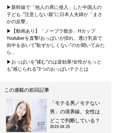
▶新幹線で「他人の席に侵入」した中国人の
子ども...“注意しない親”に日本人夫婦が「まさ
かの反撃」
▶【動画あり】「ノーブラ散歩」Hカップ
Youtuberを直撃!おっぱいが揺れ、透け乳首で
街中を歩いて“恥ずかしくない”のか聞いてみた
ら...
▶おっぱいを“揉む”のは逆効果!女性がもっと
も“感じられる”3つのおっぱいテクとは
この連載の前回記事
「モテる男／モテない
男」の境界線。女性は
どこで判断している？
2019.04.25