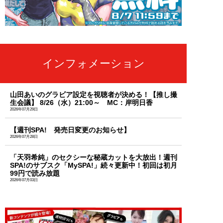
インフォメーション
山田あいのグラビア設定を視聴者が決める！【推し撮
生会議】 8/26（水）21:00～ MC：岸明日香
2026年07月29日
【週刊SPA! 発売日変更のお知らせ】
2026年07月28日
「天羽希純」のセクシーな秘蔵カットを大放出！週刊
SPA!のサブスク「MySPA!」続々更新中！初回は初月
99円で読み放題
2026年07月03日