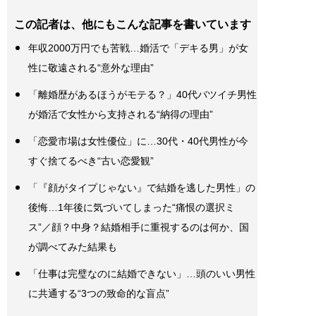
この記者は、他にもこんな記事を書いています
年収2000万円でも苦戦…婚活で「デキる男」が女
性に敬遠される“意外な理由”
「離婚歴があるほうがモテる？」40代バツイチ男性
が婚活で女性から支持される“納得の理由”
「恋愛市場は女性優位」に…30代・40代男性が今
すぐ捨てるべき“古い恋愛観”
「『顔がタイプじゃない』で結婚を逃した男性」の
後悔…1年後に気づいてしまった“痛恨の選択ミ
ス”／顔？中身？結婚相手に重視するのは何か、国
が調べてみた結果も
「仕事は完璧なのに結婚できない」…頭のいい男性
に共通する“3つの致命的な盲点”