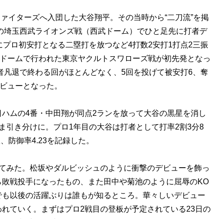
ファイターズへ入団した大谷翔平。その当時から“二刀流”を掲
日の埼玉西武ライオンズ戦（西武ドーム）でひと足先に打者デ
にプロ初安打となる二塁打を放つなど4打数2安打1打点2三振
幌ドームで行われた東京ヤクルトスワローズ戦が初先発となっ
3者凡退で終わる回がほとんどなく、5回を投げて被安打6、奪
デビューとなった。
日ハムの4番・中田翔が同点2ランを放って大谷の黒星を消し
まま引き分けに。プロ1年目の大谷は打者として打率2割3分8
、防御率4.23を記録した。
てみた。松坂やダルビッシュのように衝撃のデビューを飾っ
敗戦投手になったもの、また田中や菊池のように屈辱のKO
でも以後の活躍ぶりは誰もが知るところ。華々しいデビュー
れていく。まずはプロ2戦目の登板が予定されている23日の