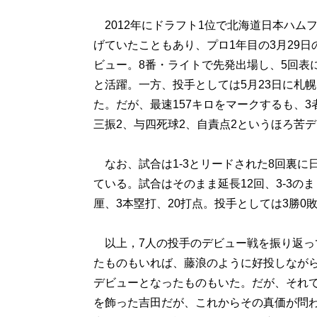
2012年にドラフト1位で北海道日本ハム
げていたこともあり、プロ1年目の3月29
ビュー。8番・ライトで先発出場し、5回表
と活躍。一方、投手としては5月23日に札
た。だが、最速157キロをマークするも、
三振2、与四死球2、自責点2というほろ苦
なお、試合は1-3とリードされた8回裏に
ている。試合はそのまま延長12回、3-3の
厘、3本塁打、20打点。投手としては3勝0敗
以上，7人の投手のデビュー戦を振り返っ
たものもいれば、藤浪のように好投しながら
デビューとなったものもいた。だが、それ
を飾った吉田だが、これからその真価が問わ