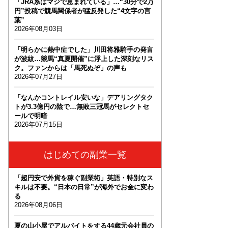
「JRA系はマジで恵まれている」…“30分で2万
円”投稿で競馬関係者が猛反発した“4文字の言
葉”
2026年08月03日
「明らかに熱中症でした」川田将雅騎手の発言
が波紋…競馬“真夏開催”に浮上した深刻なリス
ク。ファンからは「馬死ぬぞ」の声も
2026年07月27日
「なんかコントレイル安いな」デアリングタク
トが3.3億円の陰で…無敗三冠馬がセレクトセ
ールで明暗
2026年07月15日
はじめての副業一覧
「超円安で外貨を稼ぐ副業術」英語・特別なス
キルは不要。“日本の日常”が海外でお金に変わ
る
2026年08月06日
夏の山小屋でアルバイトをする44歳元会社員の