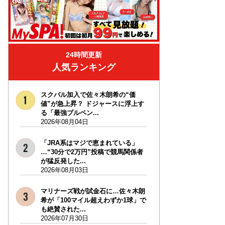
24時間更新
人気ランキング
スクバル加入で佐々木朗希の“価
値”が急上昇？ ドジャースに浮上す
る「最強ブルペン...
2026年08月04日
「JRA系はマジで恵まれている」
…“30分で2万円”投稿で競馬関係者
が猛反発した...
2026年08月03日
マリナーズ戦が試金石に…佐々木朗
希が「100マイル超えわずか1球」で
も絶賛された...
2026年07月30日