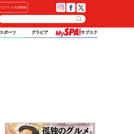
ログイン
会員登録
スポーツ
グラビア
サブスク