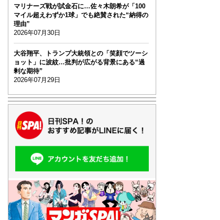
マリナーズ戦が試金石に…佐々木朗希が「100
マイル超えわずか1球」でも絶賛された“納得の
理由”
2026年07月30日
大谷翔平、トランプ大統領との「笑顔でツーシ
ョット」に波紋…批判が広がる背景にある“過
剰な期待”
2026年07月29日