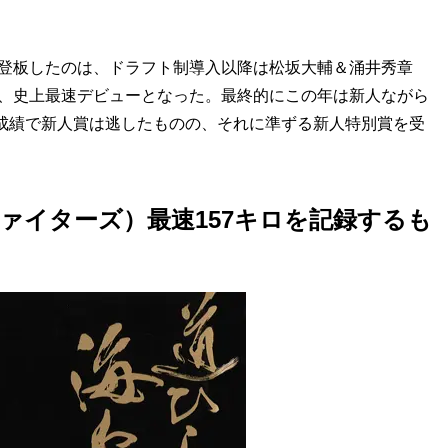
登板したのは、ドラフト制導入以降は松坂大輔＆涌井秀章
き、史上最速デビューとなった。最終的にこの年は新人ながら
いう好成績で新人賞は逃したものの、それに準ずる新人特別賞を受
ァイターズ）最速157キロを記録するも