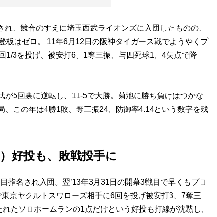
名され、競合のすえに埼玉西武ライオンズに入団したものの、
板はゼロ。’11年6月12日の阪神タイガース戦でようやくプ
1/3を投げ、被安打6、1奪三振、与四死球1、4失点で降
が5回裏に逆転し、11-5で大勝。菊池に勝ち負けはつかな
、この年は4勝1敗、奪三振24、防御率4.14という数字を残
）好投も、敗戦投手に
目指名され入団。翌’13年3月31日の開幕3戦目で早くもプロ
東京ヤクルトスワローズ相手に6回を投げ被安打3、7奪三
たれたソロホームランの1点だけという好投も打線が沈黙し、