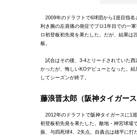
2009年のドラフトで6球団から1巡目指
利き腕の左肩痛の発症でプロ1年目での一軍登
ロ初登板初先発を果たした。だが、結果は2回
板。
試合はその後、3-4とリードされていた西武
かったが、悔しいKOデビューとなった。結局
してシーズンが終了。
藤浪晋太郎（阪神タイガース
2012年のドラフトで阪神タイガースに1巡
初登板初先発を果たした。敵地・神宮球場で
振、与四死球4、2失点。自責点は雄平に打