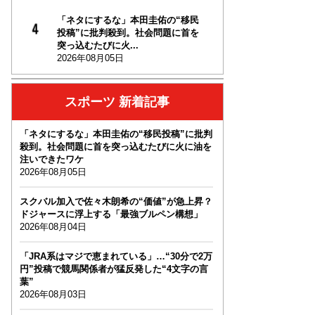
「ネタにするな」本田圭佑の“移民
投稿”に批判殺到。社会問題に首を
突っ込むたびに火...
2026年08月05日
スポーツ 新着記事
「ネタにするな」本田圭佑の“移民投稿”に批判
殺到。社会問題に首を突っ込むたびに火に油を
注いできたワケ
2026年08月05日
スクバル加入で佐々木朗希の“価値”が急上昇？
ドジャースに浮上する「最強ブルペン構想」
2026年08月04日
「JRA系はマジで恵まれている」…“30分で2万
円”投稿で競馬関係者が猛反発した“4文字の言
葉”
2026年08月03日