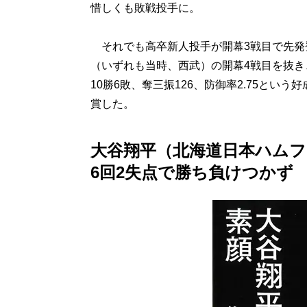
惜しくも敗戦投手に。
それでも高卒新人投手が開幕3戦目で先発
（いずれも当時、西武）の開幕4戦目を抜
10勝6敗、奪三振126、防御率2.75と
賞した。
大谷翔平（北海道日本ハムフ
6回2失点で勝ち負けつかず