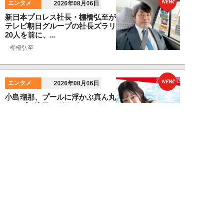
NEW!
エンタメ
2026年08月06日
新日本プロレス社長・棚橋弘至が
テレビ朝日グループの社長ズラリ
20人を前に、...
棚橋弘至
NEW!
エンタメ
2026年08月06日
小島瑠那、プールに浮かぶ真ん丸
ヒップに注目！グラビアメイキン
グMySPA!...
NEW!
エンタメ
2026年08月06日
unFinale Tokyo・小島瑠那、8年
ぶりグラビアで魅せた“えちえ
ち...
吉岡 俊