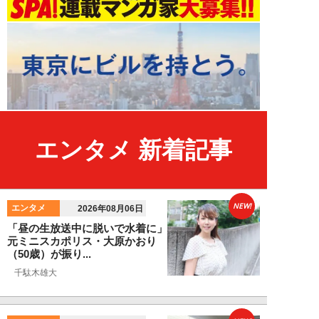
エンタメ 新着記事
NEW!
エンタメ
2026年08月06日
「昼の生放送中に脱いで水着に」
元ミニスカポリス・大原かおり
（50歳）が振り...
千駄木雄大