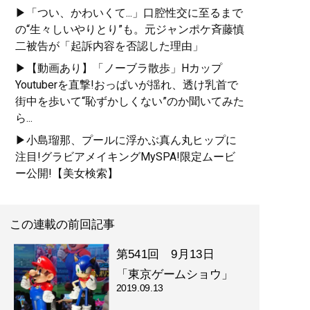
▶「つい、かわいくて...」口腔性交に至るまで
の“生々しいやりとり”も。元ジャンポケ斉藤慎
二被告が「起訴内容を否認した理由」
▶【動画あり】「ノーブラ散歩」Hカップ
Youtuberを直撃!おっぱいが揺れ、透け乳首で
街中を歩いて“恥ずかしくない”のか聞いてみた
ら...
▶小島瑠那、プールに浮かぶ真ん丸ヒップに
注目!グラビアメイキングMySPA!限定ムービ
ー公開!【美女検索】
この連載の前回記事
第541回 9月13日
「東京ゲームショウ」
2019.09.13