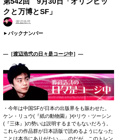
第542回 9月30日「オリンピッ
クと万博とSF」
渡辺浩弐
バックナンバー
―［
渡辺浩弐の日々是コージ中
］―
・今年は中国SFが日本の出版界をも賑わせた。
ケン・リュウ(『紙の動物園』)やリウ・ツーシン
(『三体』)の勢いは説明するまでもないだろう。
これらの作品群が日本語版で読めるようになった
ことは本当にありがたい……のだが、このトレン