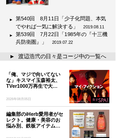
第540回 8月11日「少子化問題、本気
でやれば一気に解決する」
2019.08.11
第539回 7月22日「1985年の『十三機
兵防衛圏』」
2019.07.22
渡辺浩弐の日々是コージ中の一覧へ
▲
「俺、マジで向いてない
な」キスマイ玉森裕太、
TVer1000万再生で大…
2026年08月05日
編集部のiHerb愛用者がセ
レクト。健康・美容のお
悩み別、鉄板アイテム…