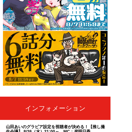
インフォメーション
山田あいのグラビア設定を視聴者が決める！【推し撮
生会議】 8/26（水）21:00～ MC：岸明日香