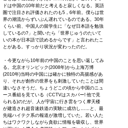
ドは中国の10年前だと考えると寂しくなる。英語
圏で注目され評価されたのも5，6年前。僕らは世
界の潮流からずいぶん遅れているのである。30年
くらい前、中国人の留学生に「なぜ日本語を勉強
しているの?」と聞いたら「世界じゅうのたいて
いの本が日本語で読めるからです」と言われたこ
とがある。すっかり状況が変わったのだ。
・今更ながら10年前の中国のことを思い返してみ
る。北京オリンピック(2008年)から上海万博
(2010年)当時の中国には確かに独特の高揚感があ
り、それが創作の世界をも刺激していたことは間
違いなさそうだ。ちょうどこの頃から中国のニュ
ース番組を見ている（CCTVはスカパー! 他で見
られる)のだが、人が宇宙に行き雲をつく摩天楼
が建造され超音速鉄道の実験に成功し……と、最
先端ハイテク系の報道が激増していた。若い人た
ちはワクワクしながら貪欲に情報を吸収し、世界