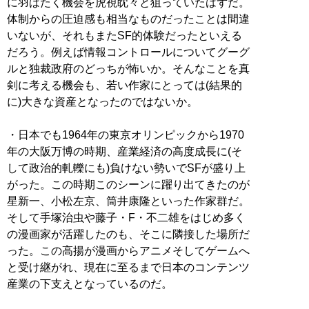
に羽ばたく機会を虎視眈々と狙っていたはずだ。
体制からの圧迫感も相当なものだったことは間違
いないが、それもまたSF的体験だったといえる
だろう。例えば情報コントロールについてグーグ
ルと独裁政府のどっちが怖いか。そんなことを真
剣に考える機会も、若い作家にとっては(結果的
に)大きな資産となったのではないか。
・日本でも1964年の東京オリンピックから1970
年の大阪万博の時期、産業経済の高度成長に(そ
して政治的軋轢にも)負けない勢いでSFが盛り上
がった。この時期このシーンに躍り出てきたのが
星新一、小松左京、筒井康隆といった作家群だ。
そして手塚治虫や藤子・F・不二雄をはじめ多く
の漫画家が活躍したのも、そこに隣接した場所だ
った。この高揚が漫画からアニメそしてゲームへ
と受け継がれ、現在に至るまで日本のコンテンツ
産業の下支えとなっているのだ。