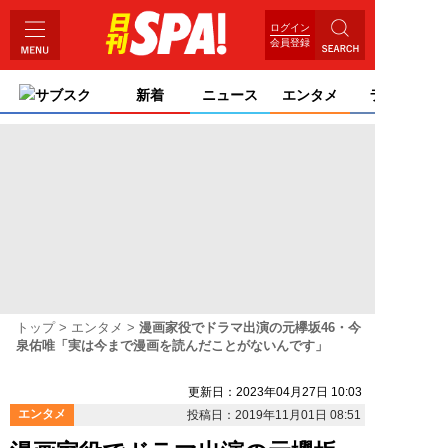
ログイン
会員登録
サブスク
新着
ニュース
エンタメ
ライフ
トップ
エンタメ
漫画家役でドラマ出演の元欅坂46・今
泉佑唯「実は今まで漫画を読んだことがないんです」
更新日：2023年04月27日 10:03
エンタメ
投稿日：2019年11月01日 08:51