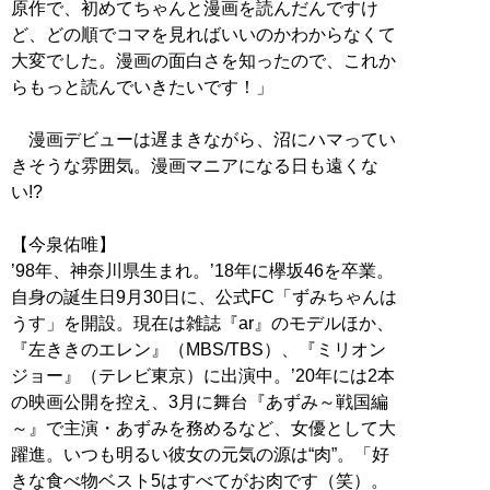
原作で、初めてちゃんと漫画を読んだんですけ
ど、どの順でコマを見ればいいのかわからなくて
大変でした。漫画の面白さを知ったので、これか
らもっと読んでいきたいです！」
漫画デビューは遅まきながら、沼にハマってい
きそうな雰囲気。漫画マニアになる日も遠くな
い!?
【今泉佑唯】
’98年、神奈川県生まれ。’18年に欅坂46を卒業。
自身の誕生日9月30日に、公式FC「ずみちゃんは
うす」を開設。現在は雑誌『ar』のモデルほか、
『左ききのエレン』（MBS/TBS）、『ミリオン
ジョー』（テレビ東京）に出演中。’20年には2本
の映画公開を控え、3月に舞台『あずみ～戦国編
～』で主演・あずみを務めるなど、女優として大
躍進。いつも明るい彼女の元気の源は“肉”。「好
きな食べ物ベスト5はすべてがお肉です（笑）。