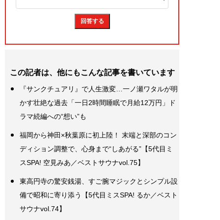
この記者は、他にもこんな記事を書いています
『サンクチュアリ』で人生激変…一ノ瀬ワタルが明
かす壮絶な過去「一日2時間睡眠で月給12万円」ド
ラマ続編への“想い”も
福岡から神田×秋葉原に初上陸！ 末端と深部のコン
ディション調整で、心身まで“しあがる”【5代目ミ
スSPA! 空見みあ／ベストサウナvol.75】
東高円寺の驚安銭湯、すご腕マジックとシンプル設
備で昭和に寄り添う【5代目ミスSPA! るか／ベスト
サウナvol.74】