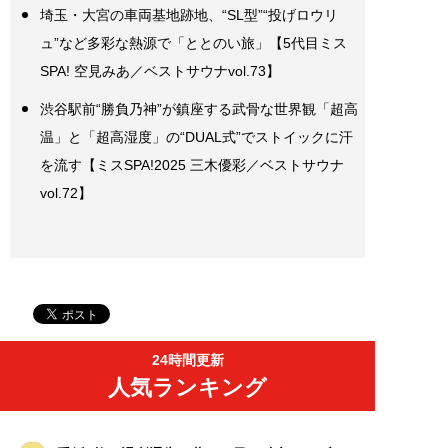
埼玉・大宮の車両基地跡地、“SL型”“投げロウリ
ュ”など多彩な熱源で「ととのい旅」【5代目ミス
SPA! 空見みあ／ベストサウナvol.73】
渋谷駅前“勝負乃神”が鎮座する武骨な世界観「超高
温」と「超高湿度」の“DUAL式”でストイックに汗
を流す【ミスSPA!2025 三木優彩／ベストサウナ
vol.72】
24時間更新
人気ランキング