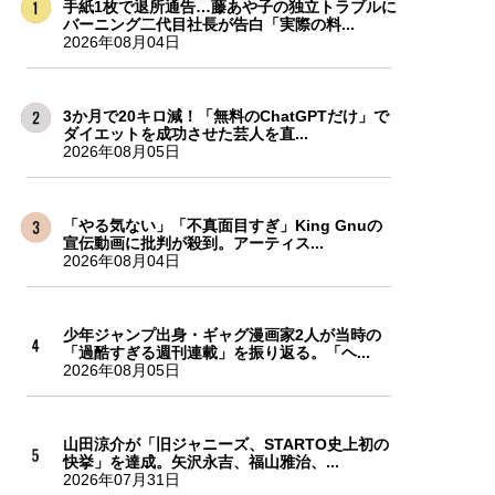
手紙1枚で退所通告…藤あや子の独立トラブルに
バーニング二代目社長が告白「実際の料...
2026年08月04日
3か月で20キロ減！「無料のChatGPTだけ」で
ダイエットを成功させた芸人を直...
2026年08月05日
「やる気ない」「不真面目すぎ」King Gnuの
宣伝動画に批判が殺到。アーティス...
2026年08月04日
少年ジャンプ出身・ギャグ漫画家2人が当時の
「過酷すぎる週刊連載」を振り返る。「ヘ...
2026年08月05日
山田涼介が「旧ジャニーズ、STARTO史上初の
快挙」を達成。矢沢永吉、福山雅治、...
2026年07月31日