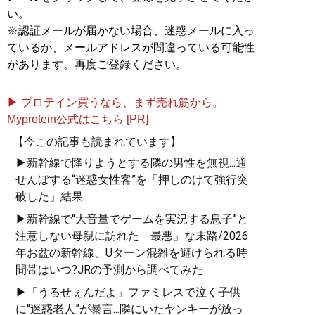
い。
※認証メールが届かない場合、迷惑メールに入っ
ているか、メールアドレスが間違っている可能性
があります。再度ご登録ください。
▶ プロテイン買うなら、まず売れ筋から。
Myprotein公式はこちら [PR]
【今この記事も読まれています】
▶新幹線で降りようとする隣の男性を無視...通
せんぼする“迷惑女性客”を「押しのけて強行突
破した」結果
▶新幹線で“大音量でゲームを実況する息子”と
注意しない母親に訪れた「最悪」な末路/2026
年お盆の新幹線、Uターン混雑を避けられる時
間帯はいつ?JRの予測から調べてみた
▶「うるせぇんだよ」ファミレスで泣く子供
に“迷惑老人”が暴言...隣にいたヤンキーが放っ