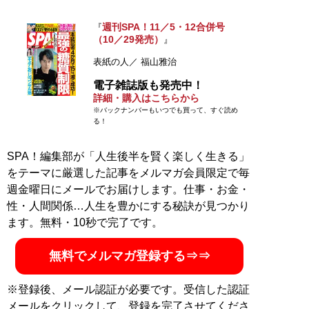
週刊SPA！11／5・12合併号
『
（10／29発売）
』
表紙の人／ 福山雅治
電子雑誌版も発売中！
詳細・購入はこちらから
※バックナンバーもいつでも買って、すぐ読め
る！
SPA！編集部が「人生後半を賢く楽しく生きる」
をテーマに厳選した記事をメルマガ会員限定で毎
週金曜日にメールでお届けします。仕事・お金・
性・人間関係…人生を豊かにする秘訣が見つかり
ます。無料・10秒で完了です。
無料でメルマガ登録する⇒⇒
※登録後、メール認証が必要です。受信した認証
メールをクリックして、登録を完了させてくださ