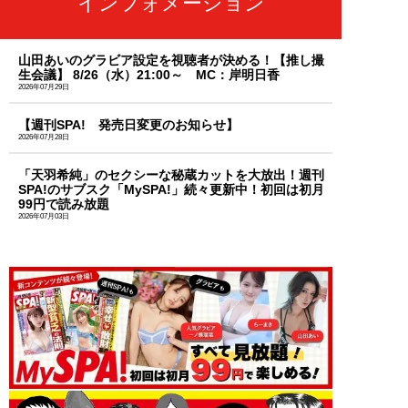
インフォメーション
山田あいのグラビア設定を視聴者が決める！【推し撮
生会議】 8/26（水）21:00～ MC：岸明日香
2026年07月29日
【週刊SPA! 発売日変更のお知らせ】
2026年07月28日
「天羽希純」のセクシーな秘蔵カットを大放出！週刊
SPA!のサブスク「MySPA!」続々更新中！初回は初月
99円で読み放題
2026年07月03日