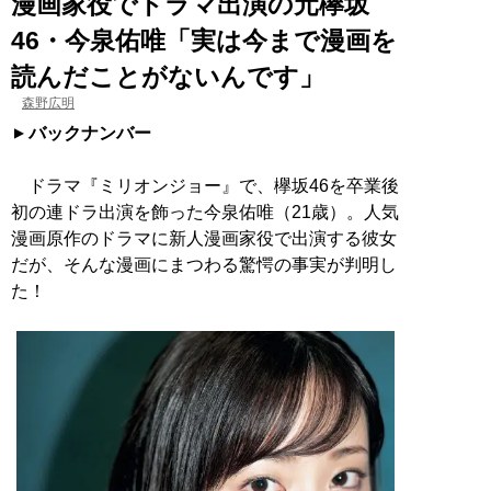
漫画家役でドラマ出演の元欅坂
46・今泉佑唯「実は今まで漫画を
読んだことがないんです」
森野広明
バックナンバー
ドラマ『ミリオンジョー』で、欅坂46を卒業後
初の連ドラ出演を飾った今泉佑唯（21歳）。人気
漫画原作のドラマに新人漫画家役で出演する彼女
だが、そんな漫画にまつわる驚愕の事実が判明し
た！