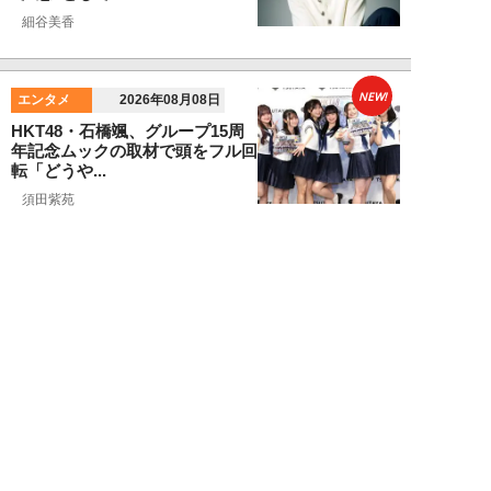
細谷美香
NEW!
エンタメ
2026年08月08日
HKT48・石橋颯、グループ15周
年記念ムックの取材で頭をフル回
転「どうや...
須田紫苑
NEW!
エンタメ
2026年08月08日
SKE48・太田彩夏が自身初の写
真集を猛アピール「今が一番かわ
いいって自信...
NEW!
エンタメ
2026年08月08日
「“隠れCMキング”と呼ばれるの