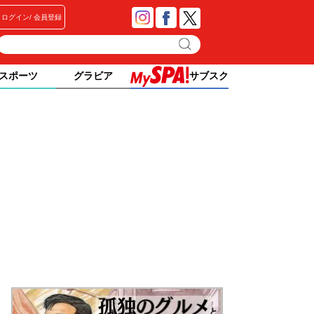
ログイン
会員登録
スポーツ
グラビア
サブスク