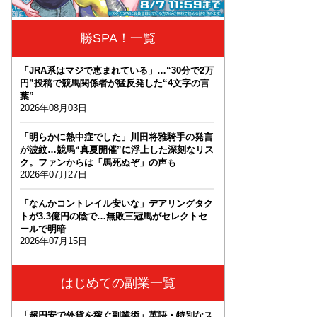
勝SPA！一覧
「JRA系はマジで恵まれている」…“30分で2万
円”投稿で競馬関係者が猛反発した“4文字の言
葉”
2026年08月03日
「明らかに熱中症でした」川田将雅騎手の発言
が波紋…競馬“真夏開催”に浮上した深刻なリス
ク。ファンからは「馬死ぬぞ」の声も
2026年07月27日
「なんかコントレイル安いな」デアリングタク
トが3.3億円の陰で…無敗三冠馬がセレクトセ
ールで明暗
2026年07月15日
はじめての副業一覧
「超円安で外貨を稼ぐ副業術」英語・特別なス