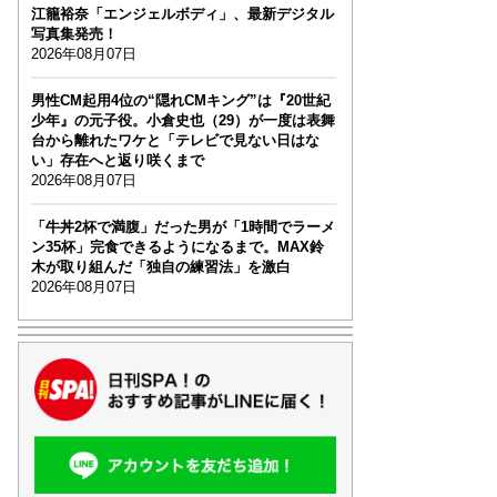
江籠裕奈「エンジェルボディ」、最新デジタル
写真集発売！
2026年08月07日
男性CM起用4位の“隠れCMキング”は『20世紀
少年』の元子役。小倉史也（29）が一度は表舞
台から離れたワケと「テレビで見ない日はな
い」存在へと返り咲くまで
2026年08月07日
「牛丼2杯で満腹」だった男が「1時間でラーメ
ン35杯」完食できるようになるまで。MAX鈴
木が取り組んだ「独自の練習法」を激白
2026年08月07日