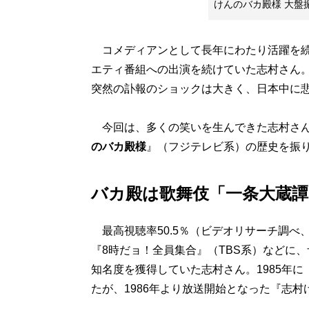
けんのバカ殿様 大盤
コメディアンとして長年にわたり活躍を続
エティ番組への出演を続けていた志村さん
突然の訃報のショックは大きく、日本中に
今回は、多くの笑いを生んできた志村さん
のバカ殿様
』（フジテレビ系）の歴史を振
バカ殿は歌舞伎「一条大蔵
最高視聴率50.5％（ビデオリサーチ調べ
『8時だョ！全員集合』（TBS系）などに
知名度を獲得していた志村さん。1985年
たが、1986年より放送開始となった『志