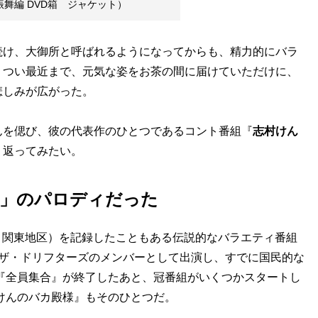
振舞編 DVD箱 ジャケット）
け、大御所と呼ばれるようになってからも、精力的にバラ
。つい最近まで、元気な姿をお茶の間に届けていただけに、
悲しみが広がった。
を偲び、彼の代表作のひとつであるコント番組『
志村けん
り返ってみたい。
譚」のパロディだった
、関東地区）を記録したこともある伝説的なバラエティ番組
、ザ・ドリフターズのメンバーとして出演し、すでに国民的な
に『全員集合』が終了したあと、冠番組がいくつかスタートし
村けんのバカ殿様』もそのひとつだ。