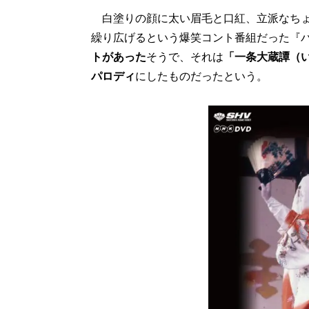
白塗りの顔に太い眉毛と口紅、立派なちょ
繰り広げるという爆笑コント番組だった『
トがあった
そうで、それは
「一条大蔵譚（
パロディ
にしたものだったという。