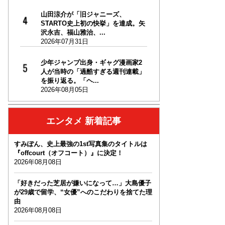
山田涼介が「旧ジャニーズ、
STARTO史上初の快挙」を達成。矢
沢永吉、福山雅治、...
2026年07月31日
少年ジャンプ出身・ギャグ漫画家2
人が当時の「過酷すぎる週刊連載」
を振り返る。「ヘ...
2026年08月05日
エンタメ 新着記事
すみぽん、史上最強の1st写真集のタイトルは
『offcourt（オフコート）』に決定！
2026年08月08日
「好きだった芝居が嫌いになって…」大島優子
が29歳で留学、“女優”へのこだわりを捨てた理
由
2026年08月08日