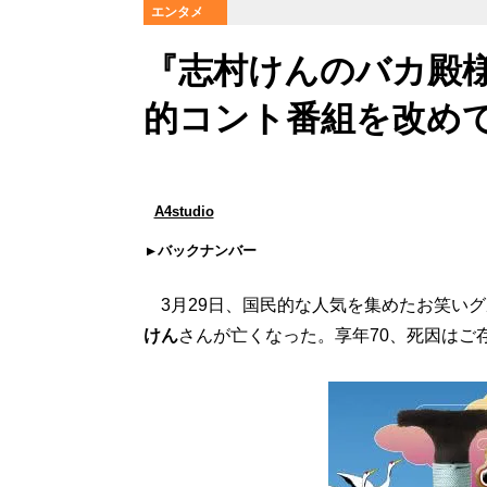
エンタメ
『志村けんのバカ殿
的コント番組を改め
A4studio
バックナンバー
3月29日、国民的な人気を集めたお笑い
けん
さんが亡くなった。享年70、死因はご