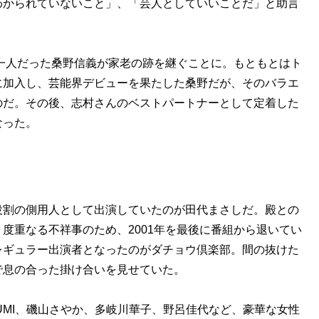
わかられていないこと」、「芸人としていいことだ」と助言
一人だった桑野信義が家老の跡を継ぐことに。もともとはト
に加入し、芸能界デビューを果たした桑野だが、そのバラエ
のだ。その後、志村さんのベストパートナーとして定着した
なった。
割の側用人として出演していたのが田代まさしだ。殿との
度重なる不祥事のため、2001年を最後に番組から退いてい
レギュラー出演者となったのがダチョウ倶楽部。間の抜けた
で息の合った掛け合いを見せていた。
MI、磯山さやか、多岐川華子、野呂佳代など、豪華な女性