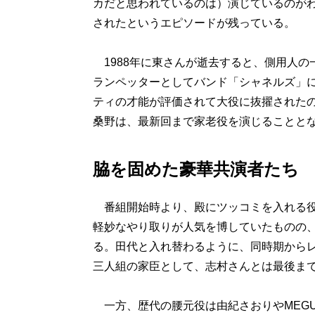
カだと思われているのは）演じているのが
されたというエピソードが残っている。
1988年に東さんが逝去すると、側用人の
ランペッターとしてバンド「シャネルズ」
ティの才能が評価されて大役に抜擢された
桑野は、最新回まで家老役を演じることと
脇を固めた豪華共演者たち
番組開始時より、殿にツッコミを入れる役
軽妙なやり取りが人気を博していたものの、
る。田代と入れ替わるように、同時期から
三人組の家臣として、志村さんとは最後ま
一方、歴代の腰元役は由紀さおりやMEGU