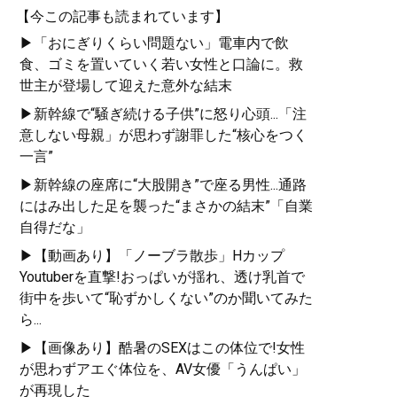
【今この記事も読まれています】
▶「おにぎりくらい問題ない」電車内で飲
食、ゴミを置いていく若い女性と口論に。救
世主が登場して迎えた意外な結末
▶新幹線で“騒ぎ続ける子供”に怒り心頭...「注
意しない母親」が思わず謝罪した“核心をつく
一言”
▶新幹線の座席に“大股開き”で座る男性...通路
にはみ出した足を襲った“まさかの結末”「自業
自得だな」
▶【動画あり】「ノーブラ散歩」Hカップ
Youtuberを直撃!おっぱいが揺れ、透け乳首で
街中を歩いて“恥ずかしくない”のか聞いてみた
ら...
▶【画像あり】酷暑のSEXはこの体位で!女性
が思わずアエぐ体位を、AV女優「うんぱい」
が再現した