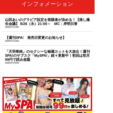
インフォメーション
山田あいのグラビア設定を視聴者が決める！【推し撮
生会議】 8/26（水）21:00～ MC：岸明日香
2026年07月29日
【週刊SPA! 発売日変更のお知らせ】
2026年07月28日
「天羽希純」のセクシーな秘蔵カットを大放出！週刊
SPA!のサブスク「MySPA!」続々更新中！初回は初月
99円で読み放題
2026年07月03日