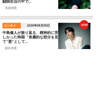
闘病生活の中で...
髙坂雄貴
NEW!
エンタメ
2026年08月09日
中島健人が振り返る、精神的に苦
しかった時期「表層的な部分を見
て“悪”として...
細谷美香
NEW!
エンタメ
2026年08月08日
HKT48・石橋颯、グループ15周
年記念ムックの取材で頭をフル回
転「どうや...
須田紫苑
NEW!
エンタメ
2026年08月08日