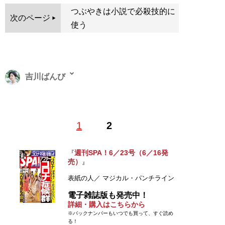
つぶやきは小説で必殺技的に
次のページ
使う
吉川ばんび
1991年生まれ。フリーライター・コラムニスト。貧困や
1
2
機能不全家族、ブラック企業、社会問題などについて、
自らの体験をもとに取材・執筆。文春オンライン、東洋
経済オンラインなどで連載中。著書に『
年収100万円で
週刊SPA！6／23号（6／16発
『
売）
生きる-格差都市・東京の肉声
』
』
twitter:
@bambi_yoshikawa
表紙の人／ マジカル・パンチライン
電子雑誌版も発売中！
『
年収100万円で生きる-格差都市・東京の肉
詳細・購入はこちらから
声-
』
※バックナンバーもいつでも買って、すぐ読め
る！