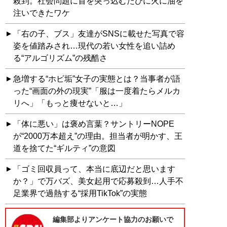
殺到。社会問題に首を突っ込むたびに火に油を
注いできたワケ
「右の子、ブス」友達がSNSに載せた写真で容
姿を値踏みされ…現代の若い女性を追い詰め
る“アルゴリズム”の残酷さ
急増する“ホビ垢”女子の実態とは？当事者が語
った“画面の外の現実”「服は一度着たらメルカ
リへ」「もっと痩せないと…」
「体に悪い」は褒め言葉？サントリーNOPE
が“2000万本超え”の理由。担当者が明かす、王
道を捨てた“ギルティ”の意図
「ゴミ回収員って、本当に底辺だと思います
か？」で万バズ、美女起用で応募殺到…人手不
足業界で過熱する“採用TikTok”の実態