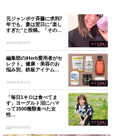
元ジャンポケ斉藤に求刑7
年でも、妻は翌日に“楽し
すぎた“と投稿。「その…
2026年08月07日
編集部のiHerb愛用者がセ
レクト。健康・美容のお
悩み別、鉄板アイテム…
2026年06月22日
「毎日1キロは食べてま
す」ヨーグルト沼にハマ
って3500種類食べた女
性…
2026年06月09日
PR