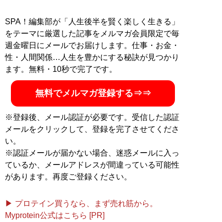
この問題を「自己責任論」で片づけてもいいの
か――!?
SPA！編集部が「人生後半を賢く楽しく生きる」
をテーマに厳選した記事をメルマガ会員限定で毎
週金曜日にメールでお届けします。仕事・お金・
性・人間関係…人生を豊かにする秘訣が見つかり
記事一覧へ
ます。無料・10秒で完了です。
無料でメルマガ登録する⇒⇒
※登録後、メール認証が必要です。受信した認証
メールをクリックして、登録を完了させてくださ
い。
※認証メールが届かない場合、迷惑メールに入っ
ているか、メールアドレスが間違っている可能性
があります。再度ご登録ください。
▶ プロテイン買うなら、まず売れ筋から。
Myprotein公式はこちら [PR]