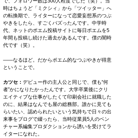
で、フォロワー数は300人程度でした（笑）。当
時はちょうど「ミクシィ」から「ツイッター」へ
の転換期で、ライターになって恋愛妄想系のつぶ
やきをしたら、すごくバズったんです。中学時
代、ネットのポエム投稿サイトに毎日ポエムを5
年間も投稿し続けた過去があるんです。僕の闇時
代です（笑）。
――なるほど。だからポエム的なつぶやきが得意
ということで。
カツセ：
デビュー作の主人公と同じで、僕も“何
者”かになりたかったんです。大学卒業後にクリ
エイティブな仕事がしたくて印刷会社に就職した
のに、結果はなんでも屋の総務部。誰かに見ても
らいたい、認められたいという気持ちで日々の出
来事をブログで綴ったら、当時従業員5人のベン
チャー系編集プロダクションから誘いを受けてラ
イターになれた。