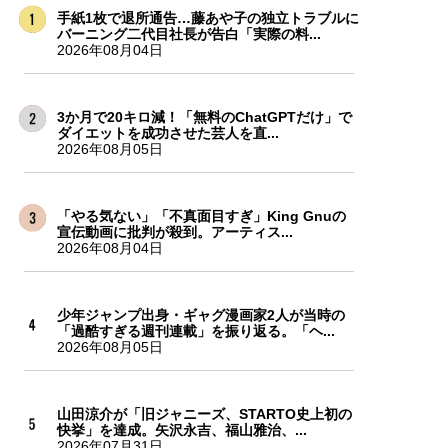
手紙1枚で退所通告…藤あや子の独立トラブルに
バーニング二代目社長が告白「実際の料...
2026年08月04日
3か月で20キロ減！「無料のChatGPTだけ」で
ダイエットを成功させた芸人を直...
2026年08月05日
「やる気ない」「不真面目すぎ」King Gnuの
宣伝動画に批判が殺到。アーティス...
2026年08月04日
少年ジャンプ出身・ギャグ漫画家2人が当時の
「過酷すぎる週刊連載」を振り返る。「ヘ...
2026年08月05日
山田涼介が「旧ジャニーズ、STARTO史上初の
快挙」を達成。矢沢永吉、福山雅治、...
2026年07月31日