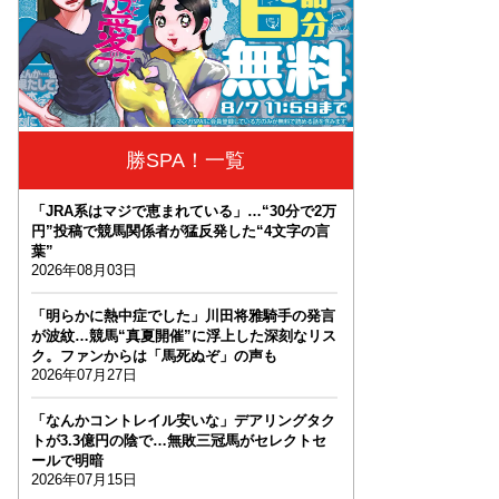
勝SPA！一覧
「JRA系はマジで恵まれている」…“30分で2万
円”投稿で競馬関係者が猛反発した“4文字の言
葉”
2026年08月03日
「明らかに熱中症でした」川田将雅騎手の発言
が波紋…競馬“真夏開催”に浮上した深刻なリス
ク。ファンからは「馬死ぬぞ」の声も
2026年07月27日
「なんかコントレイル安いな」デアリングタク
トが3.3億円の陰で…無敗三冠馬がセレクトセ
ールで明暗
2026年07月15日