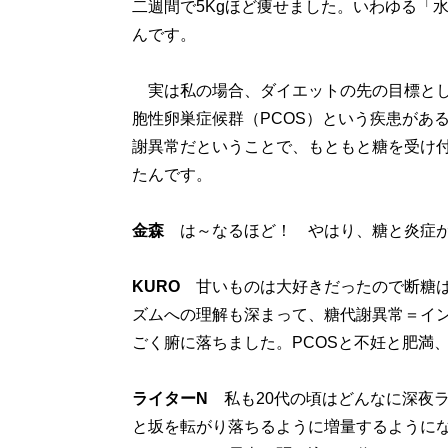
二週間で5Kgほど痩せました。いわゆる「
んです。
実は私の場合、ダイエットの先の目標とし
胞性卵巣症候群（PCOS）という疾患があ
謝異常だということで、もともと糖を受け
たんです。
金森
は～なるほど！ やはり、糖と炎症が
KURO
甘いものは大好きだったので断糖は
ズムへの理解も深まって、糖代謝異常＝イ
ごく腑に落ちました。PCOSと不妊と肥満
ライターN
私も20代の頃はどんなに深夜ラ
と坂を転がり落ちるように増量するように