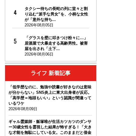
タクシー待ちの長蛇の列に堂々と割
り込む“派手な男女”を、小柄な女性
が「意外な持ち...
2026年08月05日
「グラスを壁に叩きつけ粉々に…」
居酒屋で大暴走する高齢男性。被害
届を出され「土下...
2026年08月06日
ライフ 新着記事
「低学歴なのに、勉強や読書が好きなのは意味
が分からない」SNS炎上に東大出身者が反応。
「高学歴＝地頭もいい」という認識が間違って
いるワケ
2026年08月09日
ギャル霊媒師・飯塚唯が生活カツカツのダンサ
ー30歳女性を霊視した結果が怖すぎる！「大き
な才能を無駄にしている女。このままだと借金