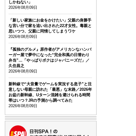
しかねない」
2026年08月09日
「新しい家族にお金をかけたい」父親の身勝手
な言い分で家を追い出された22才女性。毒親と
思いつつ、父親に同情してしまうワケ
2026年08月09日
『孤独のグルメ』原作者がアメリカンなハンバ
ーガー屋で夢中になった“完全和風の日替わり
弁当”…「やっぱりボクはジャパニーズだ」／
久住昌之
2026年08月09日
新幹線で“大音量でゲームを実況する息子”と注
意しない母親に訪れた「最悪」な末路／2026年
お盆の新幹線、Uターン混雑を避けられる時間
帯はいつ？JRの予測から調べてみた
2026年08月09日