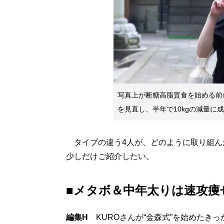
写真上が断糖高脂質食を始める前
を見直し、半年で10kgの減量に
タイプの違う4人が、どのように取り組ん
少しだけご紹介したい。
■メタボ＆中年太りは速攻痩
編集H
KUROさんが“金森式”を始めたき