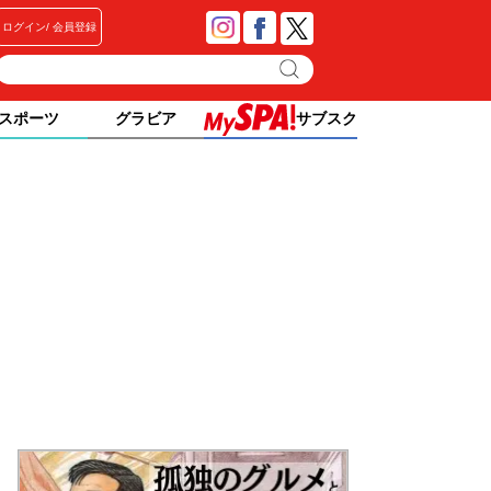
ログイン
会員登録
スポーツ
グラビア
サブスク