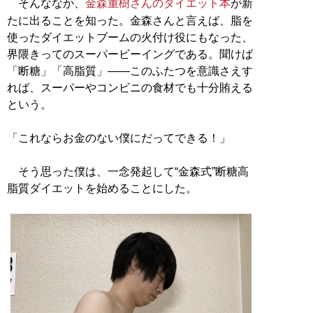
そんななか、
金森重樹さんのダイエット本
が新
たに出ることを知った。金森さんと言えば、脂を
使ったダイエットブームの火付け役にもなった、
界隈きってのスーパービーイングである。聞けば
「断糖」「高脂質」――このふたつを意識さえす
れば、スーパーやコンビニの食材でも十分賄える
という。
「これならお金のない僕にだってできる！」
そう思った僕は、一念発起して“金森式”断糖高
脂質ダイエットを始めることにした。