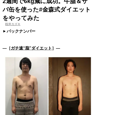
2週間で6kg減に成功。牛脂＆サ
バ缶を使った#金森式ダイエット
をやってみた
桜井カズキ
バックナンバー
―［
ガチ速“脂”ダイエット
］―