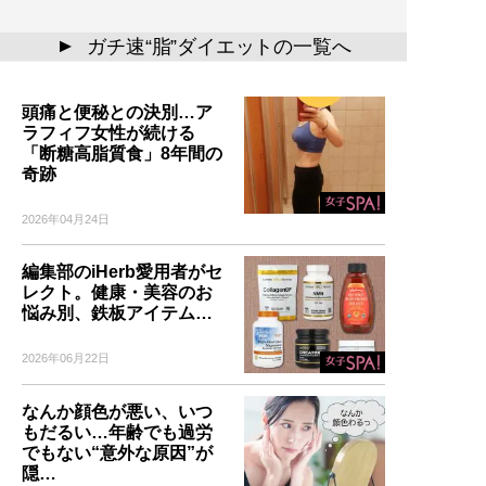
ガチ速“脂”ダイエットの一覧へ
▲
頭痛と便秘との決別…ア
ラフィフ女性が続ける
「断糖高脂質食」8年間の
奇跡
2026年04月24日
編集部のiHerb愛用者がセ
レクト。健康・美容のお
悩み別、鉄板アイテム…
2026年06月22日
なんか顔色が悪い、いつ
もだるい…年齢でも過労
でもない“意外な原因”が
隠…