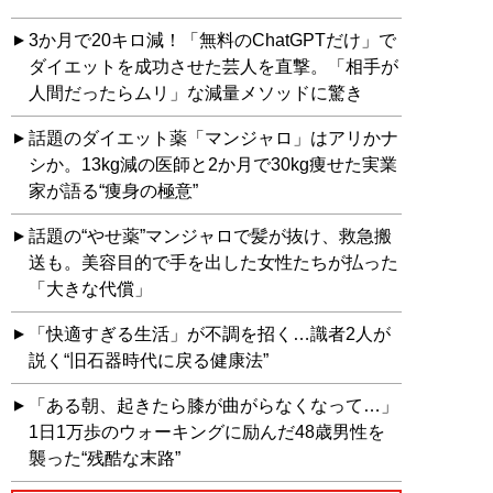
3か月で20キロ減！「無料のChatGPTだけ」で
ダイエットを成功させた芸人を直撃。「相手が
人間だったらムリ」な減量メソッドに驚き
話題のダイエット薬「マンジャロ」はアリかナ
シか。13kg減の医師と2か月で30kg痩せた実業
家が語る“痩身の極意”
話題の“やせ薬”マンジャロで髪が抜け、救急搬
送も。美容目的で手を出した女性たちが払った
「大きな代償」
「快適すぎる生活」が不調を招く…識者2人が
説く“旧石器時代に戻る健康法”
「ある朝、起きたら膝が曲がらなくなって…」
1日1万歩のウォーキングに励んだ48歳男性を
襲った“残酷な末路”