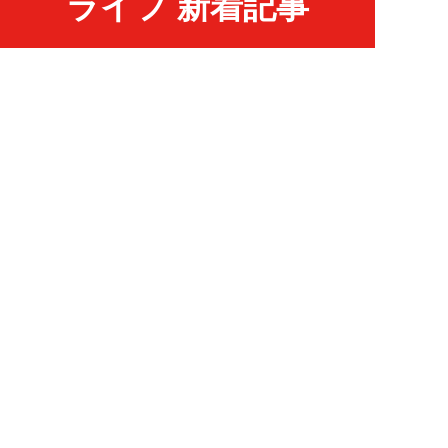
ライフ 新着記事
NEW!
ライフ
2026年08月07日
自分が絶ってしまったもう一つの
人生を思いながら、限定50食の
ランチロース定...
カツセマサヒコ
NEW!
ライフ
2026年08月07日
『まだおじさんじゃない』現代中
年 惑いまくり小説【第十章・第
三話 堅山賢一...
鳥トマト
NEW!
ライフ
2026年08月07日
ラーメンを「年間800杯」を食す