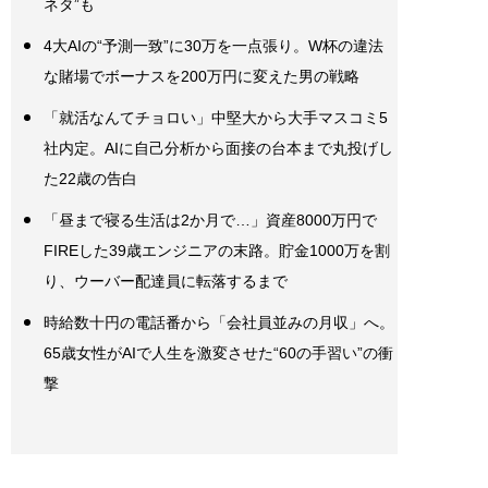
ネタ”も
4大AIの“予測一致”に30万を一点張り。W杯の違法
な賭場でボーナスを200万円に変えた男の戦略
「就活なんてチョロい」中堅大から大手マスコミ5
社内定。AIに自己分析から面接の台本まで丸投げし
た22歳の告白
「昼まで寝る生活は2か月で…」資産8000万円で
FIREした39歳エンジニアの末路。貯金1000万を割
り、ウーバー配達員に転落するまで
時給数十円の電話番から「会社員並みの月収」へ。
65歳女性がAIで人生を激変させた“60の手習い”の衝
撃