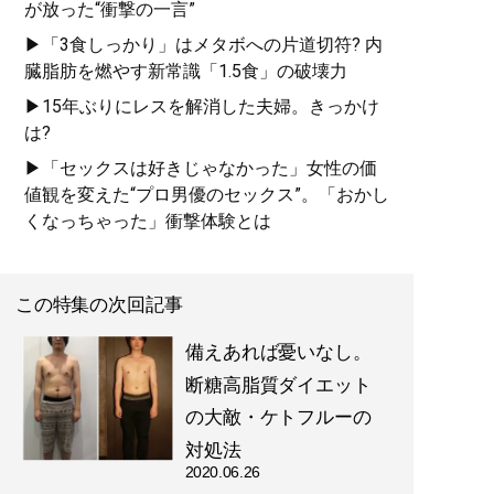
が放った“衝撃の一言”
▶「3食しっかり」はメタボへの片道切符? 内
臓脂肪を燃やす新常識「1.5食」の破壊力
▶15年ぶりにレスを解消した夫婦。きっかけ
は?
▶「セックスは好きじゃなかった」女性の価
値観を変えた“プロ男優のセックス”。「おかし
くなっちゃった」衝撃体験とは
この特集の次回記事
備えあれば憂いなし。
断糖高脂質ダイエット
の大敵・ケトフルーの
対処法
2020.06.26