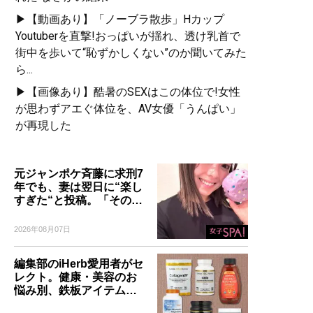
▶【動画あり】「ノーブラ散歩」Hカップ
Youtuberを直撃!おっぱいが揺れ、透け乳首で
街中を歩いて“恥ずかしくない”のか聞いてみた
ら...
▶【画像あり】酷暑のSEXはこの体位で!女性
が思わずアエぐ体位を、AV女優「うんぱい」
が再現した
元ジャンポケ斉藤に求刑7
年でも、妻は翌日に“楽し
すぎた“と投稿。「その…
2026年08月07日
編集部のiHerb愛用者がセ
レクト。健康・美容のお
悩み別、鉄板アイテム…