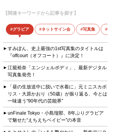
【関連キーワードから記事を探す】
グラビア
ネットサイン会
写真集
小室さやか
すみぽん、史上最強の1st写真集のタイトルは
『offcourt（オフコート）』に決定！
江籠裕奈「エンジェルボディ」、最新デジタル
写真集発売！
「昼の生放送中に脱いで水着に」元ミニスカポ
リス・大原かおり（50歳）が振り返る、今とは
一味違う“90年代の芸能界”
unFinale Tokyo・小島瑠那、8年ぶりグラビア
で魅せた“えちえちベイビー”の本音