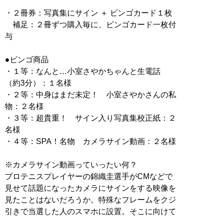
・２冊券：写真集にサイン ＋ ビンゴカード１枚
補足：２冊ずつ購入毎に、ビンゴカード一枚付
与
●ビンゴ商品
・１等：なんと…小室さやかちゃんと生電話
（約3分）：１名様
・２等：中身はまだ未定！ 小室さやかさんの私
物：２名様
・３等：超貴重！ サイン入り写真集校正紙：２
名様
・４等：SPA！名物 カメラサイン動画：２名様
※カメラサイン動画っていったい何？
プロテニスプレイヤーの錦織圭選手がCMなどで
見せて話題になったカメラにサインをする映像を
見たことはないだろうか。特殊なフレームをクジ
引きで当選した人のスマホに設置。そこに向けて