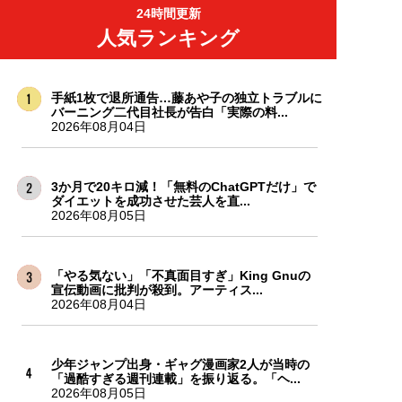
24時間更新
人気ランキング
手紙1枚で退所通告…藤あや子の独立トラブルに
バーニング二代目社長が告白「実際の料...
2026年08月04日
3か月で20キロ減！「無料のChatGPTだけ」で
ダイエットを成功させた芸人を直...
2026年08月05日
「やる気ない」「不真面目すぎ」King Gnuの
宣伝動画に批判が殺到。アーティス...
2026年08月04日
少年ジャンプ出身・ギャグ漫画家2人が当時の
「過酷すぎる週刊連載」を振り返る。「ヘ...
2026年08月05日