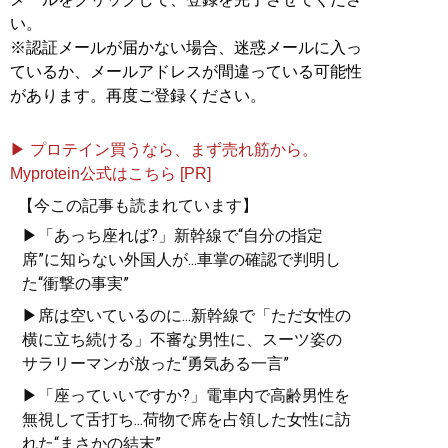
い。
※認証メールが届かない場合、迷惑メールに入っ
ているか、メールアドレスが間違っている可能性
があります。再度ご登録ください。
▶ プロテイン買うなら、まず売れ筋から。
Myprotein公式はこちら [PR]
【今この記事も読まれています】
▶「あっち座れば?」新幹線で“自分の指定
席”に知らない外国人が...車掌の確認で判明し
た“衝撃の事実”
▶席は空いているのに...新幹線で「ただ女性の
横に立ち続ける」不審な男性に、スーツ姿の
サラリーマンが放った“勇気ある一言”
▶「座っていいですか?」電車内で高齢男性を
無視して舌打ち...荷物で席を占領した女性に訪
れた“まさかの結末”