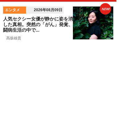
NEW!
エンタメ
2026年08月09日
人気セクシー女優が静かに姿を消
した真相。突然の「がん」発覚、
闘病生活の中で...
髙坂雄貴
NEW!
エンタメ
2026年08月09日
中島健人が振り返る、精神的に苦
しかった時期「表層的な部分を見
て“悪”として...
細谷美香
NEW!
エンタメ
2026年08月08日
HKT48・石橋颯、グループ15周
年記念ムックの取材で頭をフル回
転「どうや...
須田紫苑