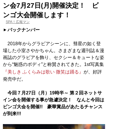
ン会7月27日(月)開催決定！ ビ
ンゴ大会開催します！
SPA！広報マン
バックナンバー
2018年からグラビアシーンに、彗星の如く登
場した小室さやかちゃん。さまざまな週刊誌＆漫
画誌のグラビアを飾り、セクシー＆キュートな姿
から“魅惑のボディ”と称賛されてきた。1st写真集
『美しき ふくらみは歌い 微笑は踊る』
が、好評
発売中だ。
今回７月27日（月）19時半～ 第２回ネットサ
イン会を開催する事が急遽決定！ なんと今回は
ビンゴ大会を開催!! 豪華賞品があたるチャンス
が到来!!!