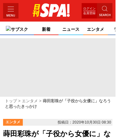
ログイン
会員登録
サブスク
新着
ニュース
エンタメ
ライフ
トップ
エンタメ
蒔田彩珠が「子役から女優に」なろう
と思ったきっかけ
エンタメ
投稿日：2020年10月30日 08:30
蒔田彩珠が「子役から女優に」な