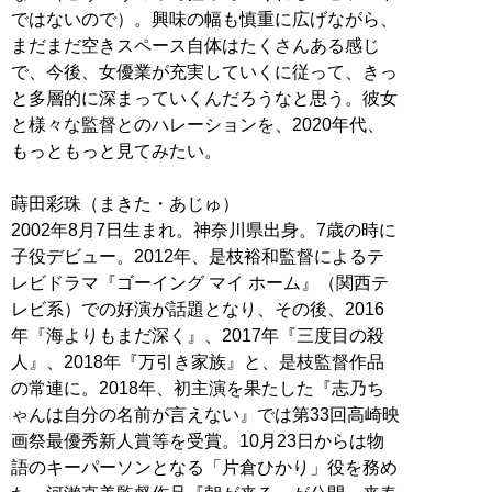
ではないので）。興味の幅も慎重に広げながら、
まだまだ空きスペース自体はたくさんある感じ
で、今後、女優業が充実していくに従って、きっ
と多層的に深まっていくんだろうなと思う。彼女
と様々な監督とのハレーションを、2020年代、
もっともっと見てみたい。
蒔田彩珠（まきた・あじゅ）
2002年8月7日生まれ。神奈川県出身。7歳の時に
子役デビュー。2012年、是枝裕和監督によるテ
レビドラマ『ゴーイング マイ ホーム』（関西テ
レビ系）での好演が話題となり、その後、2016
年『海よりもまだ深く』、2017年『三度目の殺
人』、2018年『万引き家族』と、是枝監督作品
の常連に。2018年、初主演を果たした『志乃ち
ゃんは自分の名前が言えない』では第33回高崎映
画祭最優秀新人賞等を受賞。10月23日からは物
語のキーパーソンとなる「片倉ひかり」役を務め