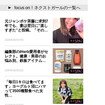
focus on！ネクストガールの一覧へ
▲
元ジャンポケ斉藤に求刑7
年でも、妻は翌日に“楽し
すぎた“と投稿。「その…
2026年08月07日
編集部のiHerb愛用者がセ
レクト。健康・美容のお
悩み別、鉄板アイテム…
2026年06月22日
「毎日1キロは食べてま
す」ヨーグルト沼にハマ
って3500種類食べた女
性…