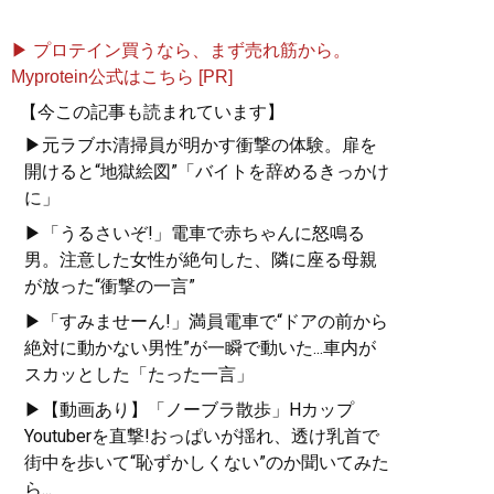
▶ プロテイン買うなら、まず売れ筋から。
Myprotein公式はこちら [PR]
【今この記事も読まれています】
▶元ラブホ清掃員が明かす衝撃の体験。扉を
開けると“地獄絵図”「バイトを辞めるきっかけ
に」
▶「うるさいぞ!」電車で赤ちゃんに怒鳴る
男。注意した女性が絶句した、隣に座る母親
が放った“衝撃の一言”
▶「すみませーん!」満員電車で“ドアの前から
絶対に動かない男性”が一瞬で動いた...車内が
スカッとした「たった一言」
▶【動画あり】「ノーブラ散歩」Hカップ
Youtuberを直撃!おっぱいが揺れ、透け乳首で
街中を歩いて“恥ずかしくない”のか聞いてみた
ら...