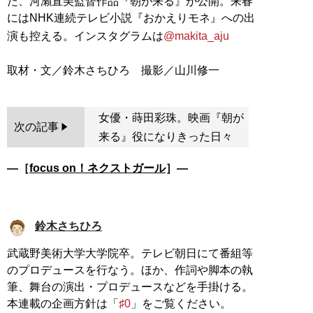
た、河瀨直美監督作品『朝が来る』が公開。来春
にはNHK連続テレビ小説『おかえりモネ』への出
演も控える。インスタグラムは
@makita_aju
女優・蒔田彩珠。映画『朝が
次の記事
来る』役になりきった日々
―［
focus on！ネクストガール
］―
鈴木さちひろ
武蔵野美術大学大学院卒。テレビ朝日にて番組等
のプロデュースを行なう。ほか、作詞や脚本の執
筆、舞台の演出・プロデュースなどを手掛ける。
本連載の企画方針は「
♯0
」をご覧ください。