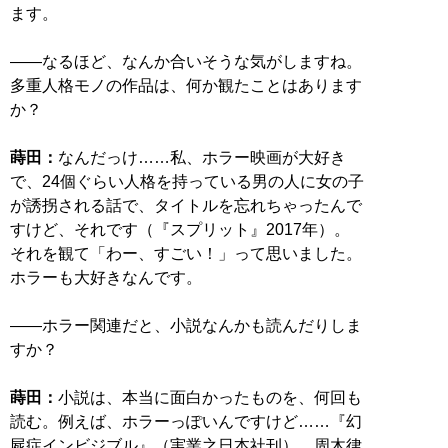
ます。
――なるほど、なんか合いそうな気がしますね。
多重人格モノの作品は、何か観たことはあります
か？
蒔田：
なんだっけ……私、ホラー映画が大好き
で、24個ぐらい人格を持っている男の人に女の子
が誘拐される話で、タイトルを忘れちゃったんで
すけど、それです（『スプリット』2017年）。
それを観て「わー、すごい！」って思いました。
ホラーも大好きなんです。
――ホラー関連だと、小説なんかも読んだりしま
すか？
蒔田：
小説は、本当に面白かったものを、何回も
読む。例えば、ホラーっぽいんですけど……『幻
屍症インビジブル』（実業之日本社刊）。周木律