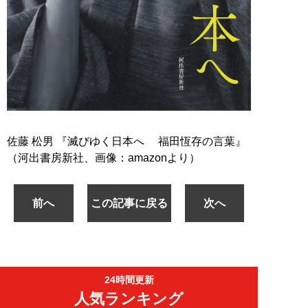
佐藤 松男 『滅びゆく日本へ 福田恆存の言葉』
（河出書房新社、画像：amazonより）
前へ
この記事に戻る
次へ
24時間更新
人気ランキング