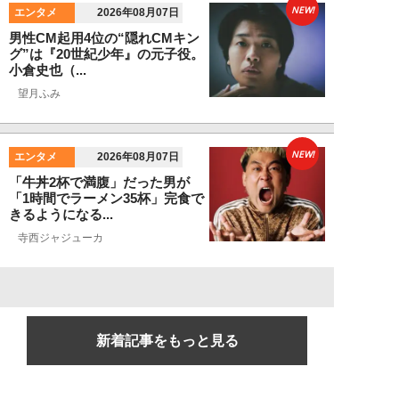
NEW!
エンタメ
2026年08月07日
男性CM起用4位の“隠れCMキン
グ”は『20世紀少年』の元子役。
小倉史也（...
望月ふみ
NEW!
エンタメ
2026年08月07日
「牛丼2杯で満腹」だった男が
「1時間でラーメン35杯」完食で
きるようになる...
寺西ジャジューカ
新着記事をもっと見る