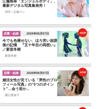
江籠裕奈「エンジェルボディ」、
最新デジタル写真集発売！
SPA！広報マン
NEW!
恋愛・結婚
2026年08月07日
今でも色褪せない、ほろ苦い放課
後の記憶 『五十年目の両想い』
／新堂冬樹
新堂冬樹
NEW!
恋愛・結婚
2026年08月07日
婚活女性が見ている「男性のプロ
フィール写真」の“5つのポイン
ト”…会う前か...
関口美奈子