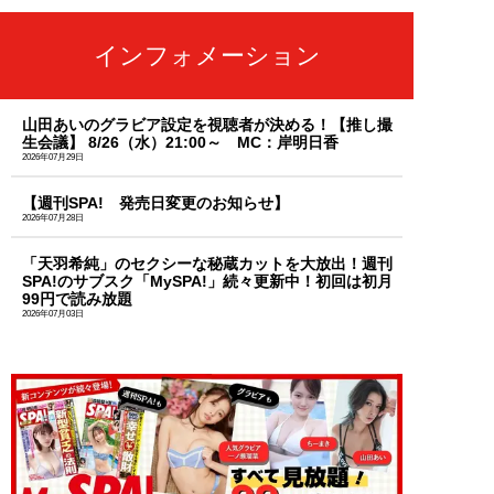
インフォメーション
山田あいのグラビア設定を視聴者が決める！【推し撮
生会議】 8/26（水）21:00～ MC：岸明日香
2026年07月29日
【週刊SPA! 発売日変更のお知らせ】
2026年07月28日
「天羽希純」のセクシーな秘蔵カットを大放出！週刊
SPA!のサブスク「MySPA!」続々更新中！初回は初月
99円で読み放題
2026年07月03日