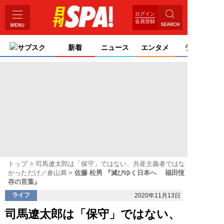
ログイン
会員登録
サブスク
新着
ニュース
エンタメ
ライフ
トップ
司馬遼太郎は「保守」ではない、共産主義者ではな
かっただけ／倉山満
佐藤 松男 『滅びゆく日本へ 福田恆
存の言葉』
ライフ
2020年11月13日
司馬遼太郎は「保守」ではない、