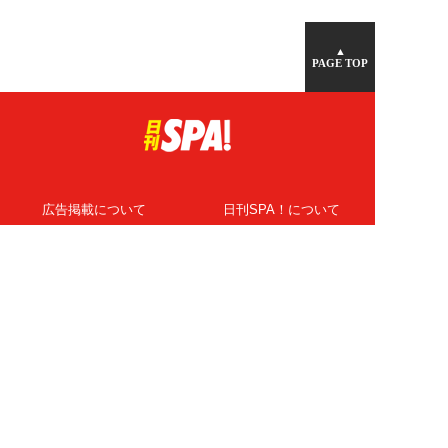
▲
PAGE TOP
広告掲載について
日刊SPA！について
ニュース提供先
PR記事一覧
ライター・執筆者募集
プライバシーポリシー
Cookie使用について
著作権について
運営会社
記事使用について
お問い合わせ
よくある質問