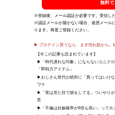
無料で
※登録後、メール認証が必要です。受信し
※認証メールが届かない場合、迷惑メール
ります。再度ご登録ください。
▶ プロテイン買うなら、まず売れ筋から。Mypr
【今この記事も読まれています】
▶「時代遅れな印象」にならないユニクロ・
「即戦力アイテム」
▶おじさん世代が絶対に「買ってはいけない
ワケ
▶「実は見た目で損をしてる」ついやりがち
意
▶「不倫は妊娠確率が9倍も高い」ってホン