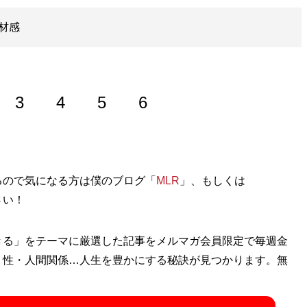
材感
3
4
5
6
やセレクトショップ、古着、ウェブメディアなどアパレルに関す
るので気になる方は僕のブログ「
MLR
」、もしくは
さい！
めチャンネル
」などでオシャレ初心者にもわかりやすいファ
きる」をテーマに厳選した記事をメルマガ会員限定で毎週金
・性・人間関係…人生を豊かにする秘訣が見つかります。無