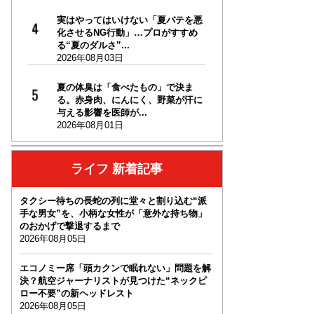
実はやってはいけない「夏バテを悪
化させるNG行動」…プロがすすめ
る“夏のダルさ”...
2026年08月03日
夏の体臭は「食べたもの」で決ま
る。赤身肉、にんにく、野菜が汗に
与える影響を医師が...
2026年08月01日
ライフ 新着記事
タクシー待ちの長蛇の列に堂々と割り込む“派
手な男女”を、小柄な女性が「意外な持ち物」
のおかげで撃退するまで
2026年08月05日
エコノミー席「頭カクンで眠れない」問題を解
決？航空ジャーナリストが見つけた“ネックピ
ロー不要”の新ヘッドレスト
2026年08月05日