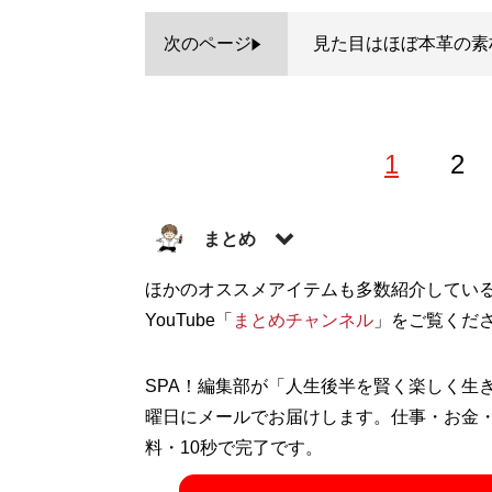
次のページ
見た目はほぼ本革の素
1
2
まとめ
株式会社RePLAY代表取締役。ブランド
ほかのオススメアイテムも多数紹介してい
る多彩な事業を運営。ユーチューブ「
YouTube「
まとめチャンネル
」をご覧くだ
まと
ッション情報を配信中！
SPA！編集部が「人生後半を賢く楽しく生
記事一覧へ
曜日にメールでお届けします。仕事・お金
料・10秒で完了です。