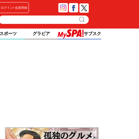
ログイン
会員登録
スポーツ
グラビア
サブスク