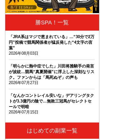
勝SPA！一覧
「JRA系はマジで恵まれている」…“30分で2万
円”投稿で競馬関係者が猛反発した“4文字の言
葉”
2026年08月03日
「明らかに熱中症でした」川田将雅騎手の発言
が波紋…競馬“真夏開催”に浮上した深刻なリス
ク。ファンからは「馬死ぬぞ」の声も
2026年07月27日
「なんかコントレイル安いな」デアリングタク
トが3.3億円の陰で…無敗三冠馬がセレクトセ
ールで明暗
2026年07月15日
はじめての副業一覧