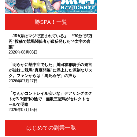
勝SPA！一覧
「JRA系はマジで恵まれている」…“30分で2万
円”投稿で競馬関係者が猛反発した“4文字の言
葉”
2026年08月03日
「明らかに熱中症でした」川田将雅騎手の発言
が波紋…競馬“真夏開催”に浮上した深刻なリス
ク。ファンからは「馬死ぬぞ」の声も
2026年07月27日
「なんかコントレイル安いな」デアリングタク
トが3.3億円の陰で…無敗三冠馬がセレクトセ
ールで明暗
2026年07月15日
はじめての副業一覧