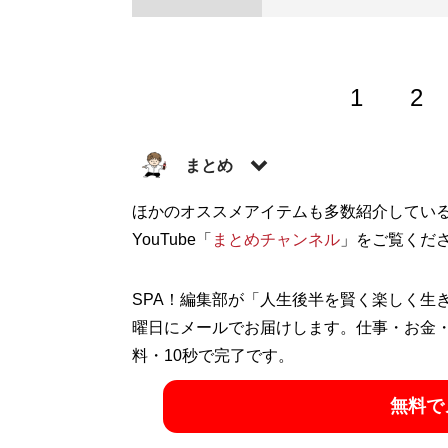
1
2
まとめ
株式会社RePLAY代表取締役。ブランド
ほかのオススメアイテムも多数紹介してい
る多彩な事業を運営。ユーチューブ「
YouTube「
まとめチャンネル
」をご覧くだ
まと
ッション情報を配信中！
SPA！編集部が「人生後半を賢く楽しく生
記事一覧へ
曜日にメールでお届けします。仕事・お金
料・10秒で完了です。
無料で