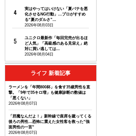
実はやってはいけない「夏バテを悪
化させるNG行動」…プロがすすめ
る“夏のダルさ”...
2026年08月03日
ユニクロ最新作「毎回完売が出るほ
ど人気」「高級感のある見栄え」絶
対に買い逃しては...
2026年08月04日
ライフ 新着記事
ラーメンを「年間800杯」を食す35歳男性を直
撃。「9年で35キロ増」も健康診断の数値は
「悪くない」
2026年08月07日
「邪魔なんだよ！」新幹線で座席を蹴ってくる
後ろの男性…恐怖に震えた女性客を救った“強
面男性の一言”
2026年08月07日