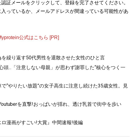
た認証メールをクリックして、登録を完了させてください。
に入っているか、メールアドレスが間違っている可能性があ
otein公式はこちら [PR]
為を繰り返す50代男性を退散させた女性のひと言
心頭...「注意しない母親」が思わず謝罪した“核心をつく一
で“やりたい放題”の女子高生に注意し続けた35歳女性。見
utuberを直撃!おっぱいが揺れ、透け乳首で街中を歩い
ロ漫画がすごい!大賞』中間速報!後編