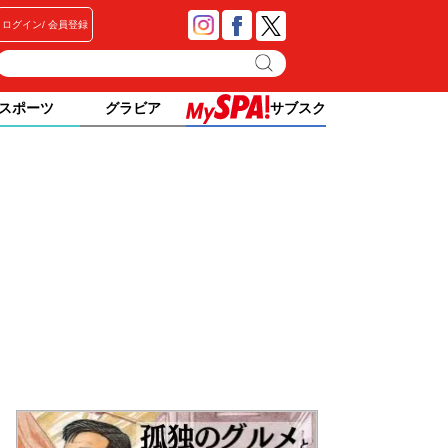
ログイン
会員登録
スポーツ
グラビア
サブスク