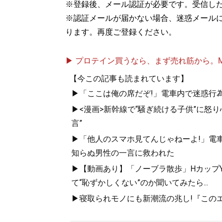
※登録後、メール認証が必要です。受信し
※認証メールが届かない場合、迷惑メール
ります。再度ご登録ください。
▶ プロテイン買うなら、まず売れ筋から。Mypr
【今この記事も読まれています】
▶「ここは俺の席だぞ!」電車内で迷惑行
▶<漫画>新幹線で“騒ぎ続ける子供”に怒り
言”
▶「他人のスマホ見てんじゃねーよ!」電車
知らぬ男性の一言に救われた
▶【動画あり】「ノーブラ散歩」HカップYo
て“恥ずかしくない”のか聞いてみたら...
▶寝取られモノにも新潮流の兆し!『このエ