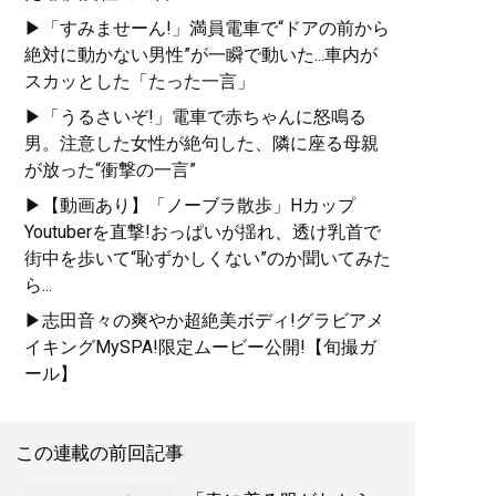
る品とともに徹底紹介
▶「すみませーん!」満員電車で“ドアの前から
絶対に動かない男性”が一瞬で動いた...車内が
スカッとした「たった一言」
▶「うるさいぞ!」電車で赤ちゃんに怒鳴る
男。注意した女性が絶句した、隣に座る母親
『
最速でおしゃれに見せる
が放った“衝撃の一言”
方法 <実践編>
』
▶【動画あり】「ノーブラ散歩」Hカップ
Youtuberを直撃!おっぱいが揺れ、透け乳首で
ユニクロやGUでもおしゃれ
街中を歩いて“恥ずかしくない”のか聞いてみた
な人は何が違うのか？
ら...
▶志田音々の爽やか超絶美ボディ!グラビアメ
イキングMySPA!限定ムービー公開!【旬撮ガ
ール】
この連載の前回記事