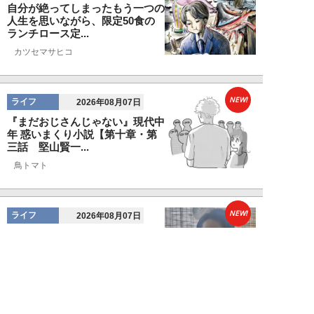
自分が絶ってしまったもう一つの
人生を思いながら、限定50食の
ランチロース定...
カツセマサヒコ
NEW!
ライフ
2026年08月07日
『まだおじさんじゃない』現代中
年 惑いまくり小説【第十章・第
三話 堅山賢一...
鳥トマト
NEW!
ライフ
2026年08月07日
ラーメンを「年間800杯」を食す
35歳男性を直撃。「9年で35キロ
増」も健...
Mr.tsubaking