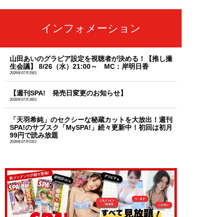
インフォメーション
山田あいのグラビア設定を視聴者が決める！【推し撮
生会議】 8/26（水）21:00～ MC：岸明日香
2026年07月29日
【週刊SPA! 発売日変更のお知らせ】
2026年07月28日
「天羽希純」のセクシーな秘蔵カットを大放出！週刊
SPA!のサブスク「MySPA!」続々更新中！初回は初月
99円で読み放題
2026年07月03日