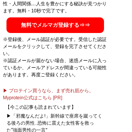
ーブ「
MBチャンネル
」も話題に。年間の被服費は1000
性・人間関係…人生を豊かにする秘訣が見つかり
万円超！ （Xアカウント:
@MBKnowerMag
）
ます。無料・10秒で完了です。
無料でメルマガ登録する⇒⇒
『
ロードマップ
』
※登録後、メール認証が必要です。受信した認証
地方のしがないショップ
メールをクリックして、登録を完了させてくださ
店員はなぜ成功できたの
い。
か？
※認証メールが届かない場合、迷惑メールに入っ
その秘密はロードマップ
にあった
ているか、メールアドレスが間違っている可能性
があります。再度ご登録ください。
▶ プロテイン買うなら、まず売れ筋から。
Myprotein公式はこちら [PR]
『
MBの偏愛ブランド図鑑
』
【今この記事も読まれています】
▶「邪魔なんだよ!」新幹線で座席を蹴ってく
今着るべきブランド60の歴
る後ろの男性...恐怖に震えた女性客を救っ
史や特色を、自身が愛用す
た“強面男性の一言”