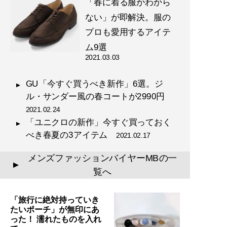
「春に着る服がわから
『
幸服論――人生は服で簡単
ない」が即解決。服の
に変えられる
』
プロも愛用するアイテ
自信は服で簡単につくること
ム9選
ができる!
2021.03.03
GU「今すぐ買うべき新作」6選。ジ
ル・サンダー風の春コートが2990円
2021.02.24
「ユニクロの新作」今すぐ買っておく
『
最速でおしゃれに見せる
べき春夏の3アイテム
2021.02.17
方法 【電子限定特典付き】
』
メンズファッションバイヤーMBの一
▲
覧へ
誰も言葉にできなかった
「男のおしゃれ」の決定
「旅行に絶対持っていき
版。電子版特典として、MB
たいポーチ」が無印にあ
のコーディネート・80スタ
った！ 濡れたものを入れ
イルを追加収録！