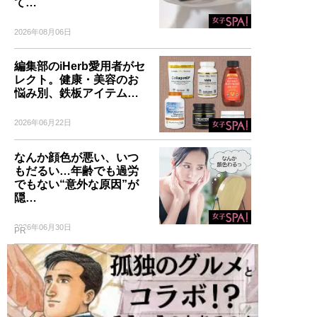
て…
2026年08月06日
編集部のiHerb愛用者がセ
記事一覧へ
レクト。健康・美容のお
悩み別、鉄板アイテム…
2026年06月22日
なんか顔色が悪い、いつ
もだるい…年齢でも過労
でもない“意外な原因”が
隠…
2026年06月30日
PR