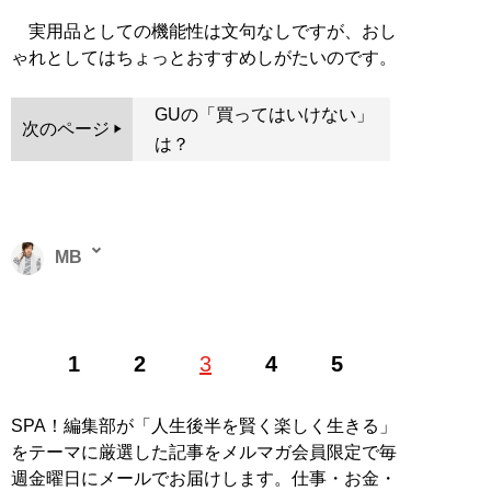
実用品としての機能性は文句なしですが、おし
ゃれとしてはちょっとおすすめしがたいのです。
GUの「買ってはいけない」
次のページ
は？
MB
ファッションバイヤー。最新刊『
ロードマップ
』のほ
1
2
3
4
5
か、『
MBの偏愛ブランド図鑑
』『
最速でおしゃれに見
せる方法 <実践編>
』『
最速でおしゃれに見せる方法
』
『
幸服論――人生は服で簡単に変えられる
』など関連書
SPA！編集部が「人生後半を賢く楽しく生きる」
籍が累計200万部を突破。ブログ「
Knower Mag現役メ
をテーマに厳選した記事をメルマガ会員限定で毎
ンズバイヤーが伝えるオシャレになる方法
」、ユーチュ
週金曜日にメールでお届けします。仕事・お金・