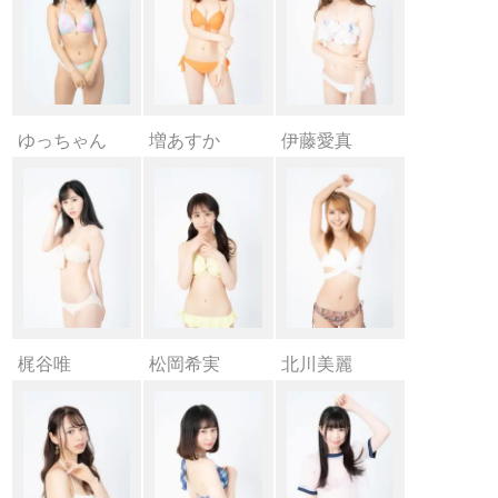
ゆっちゃん
増あすか
伊藤愛真
梶谷唯
松岡希実
北川美麗