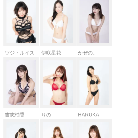
ツジ・ルイス
伊咲星花
かぜの。
吉志柚香
りの
HARUKA