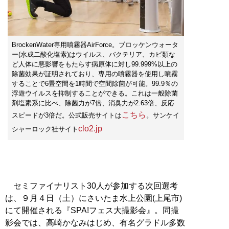
BrockenWater専用噴霧器AirForce。ブロッケンウォータ
ー(水成二酸化塩素)はウイルス、バクテリア、カビ類な
ど人体に悪影響をもたらす病原体に対し99.999%以上の
除菌効果が証明されており、専用の噴霧器を使用し噴霧
することで6畳空間を1時間で空間除菌が可能。99.9％の
浮遊ウイルスを抑制することができる。これは一般除菌
剤塩素系に比べ、除菌力が7倍、消臭力が2.63倍、反応
こちら
スピードが3倍だ。公式販売サイトは
。サンケイ
clo2.jp
シャーロック社サイト
セミファイナリスト30人が参加する次回選考
は、９月４日（土）にさいたま水上公園(上尾市)
にて開催される『SPA!フェス大撮影会』。同撮
影会では、高崎かなみはじめ、有名グラドル多数