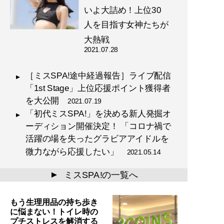
いよ大詰め！上位30
人を目指す女神たちが
大熱戦
2021.07.28
［ミスSPA!途中経過報告］ライブ配信
「1st Stage」上位応援ポイント獲得者
を大公開
2021.07.19
「初代ミスSPA!」を決める新人発掘オ
ーディション開催決定！ 「コロナ禍で
活躍の場を失ったグラビアアイドルを
微力ながら応援したい」
2021.05.14
ミスSPA!の一覧へ
▲
もう生理用品の持ち歩き
に悩まない！トイレ時の
プチストレスを解消する