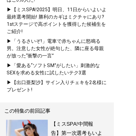
▶【ミスSPA!2025】明日、11日からいよいよ
最終選考開始! 勝利のカギはミクチャにあり?
1stステージで高ポイントを獲得した候補生を
ご紹介!
▶「うるさいぞ!」電車で赤ちゃんに怒鳴る
男。注意した女性が絶句した、隣に座る母親
が放った“衝撃の一言”
▶「愛ある“ソフトSM”がしたい」刺激的な
SEXを求める女性に試したいテク3選
▶【出口亜梨沙】サイン入りチェキを2名様に
プレゼント!
この特集の前回記事
【ミスSPA!中間報
告】第一次選考もいよ