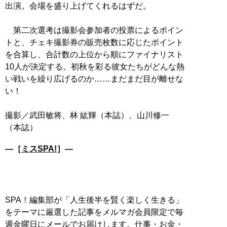
出演。会場を盛り上げてくれるはずだ。
第二次選考は撮影会参加者の投票によるポイン
トと、チェキ撮影券の販売枚数に応じたポイント
を合算し、合計数の上位から順にファイナリスト
10人が決定する。初秋を彩る彼女たちがどんな熱
い戦いを繰り広げるのか……まだまだ目が離せな
い！
撮影／武田敏将、林 紘輝（本誌）、山川修一
―［
ミスSPA!
］―
SPA！編集部が「人生後半を賢く楽しく生きる」
をテーマに厳選した記事をメルマガ会員限定で毎
週金曜日にメールでお届けします。仕事・お金・