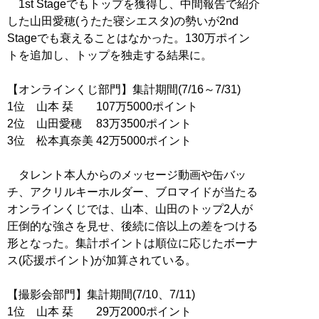
1st Stageでもトップを獲得し、中間報告で紹介
した山田愛穂(うたた寝シエスタ)の勢いが2nd
Stageでも衰えることはなかった。130万ポイン
トを追加し、トップを独走する結果に。
【オンラインくじ部門】集計期間(7/16～7/31)
1位 山本 栞 107万5000ポイント
2位 山田愛穂 83万3500ポイント
3位 松本真奈美 42万5000ポイント
タレント本人からのメッセージ動画や缶バッ
チ、アクリルキーホルダー、ブロマイドが当たる
オンラインくじでは、山本、山田のトップ2人が
圧倒的な強さを見せ、後続に倍以上の差をつける
形となった。集計ポイントは順位に応じたボーナ
ス(応援ポイント)が加算されている。
【撮影会部門】集計期間(7/10、7/11)
1位 山本 栞 29万2000ポイント