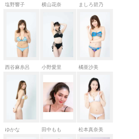
塩野響子
横山花奈
ましろ碧乃
西谷麻糸呂
小野愛里
橘亜沙美
ゆかな
田中もも
松本真奈美