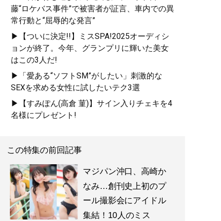
藤“ロケバス事件”で被害者が証言、車内での異
常行動と“屈辱的な発言”
▶【ついに決定!!】ミスSPA!2025オーディシ
ョンが終了。今年、グランプリに輝いた美女
はこの3人だ!
▶「愛ある“ソフトSM”がしたい」刺激的な
SEXを求める女性に試したいテク3選
▶【すみぽん(高倉 菫)】サイン入りチェキを4
名様にプレゼント!
この特集の前回記事
マジパン沖口、高崎か
なみ…創刊史上初のプ
ール撮影会にアイドル
集結！10人のミス