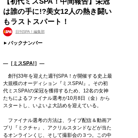
【初代ミスSPA！中間報告】栄冠
は誰の手に!?美女12人の熱き闘い
もラストスパート！
日刊SPA！編集部
バックナンバー
―［
ミスSPA!
］―
創刊33年を迎えた週刊SPA！が開催する史上最
大規模のオーディション『ミスSPA!』。その初
代ミスSPA!の栄冠を獲得するため、12名の女神
たちによるファイナル選考が10月8日（金）から
スタートし、いよいよ大詰めを迎えている。
ファイナル選考の方法は、ライブ配信＆動画ア
プリ『ミクチャ』、アクリルスタンドなどが当た
るオンラインくじ、そして撮影会の３つ。この中