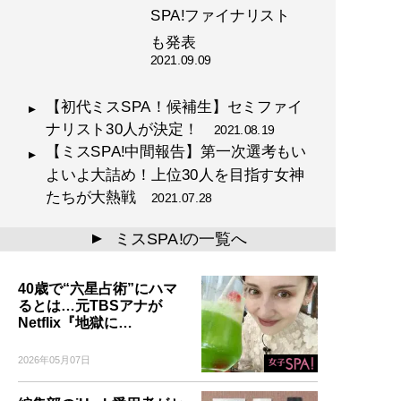
SPA!ファイナリスト
も発表
2021.09.09
【初代ミスSPA！候補生】セミファイ
ナリスト30人が決定！
2021.08.19
【ミスSPA!中間報告】第一次選考もい
よいよ大詰め！上位30人を目指す女神
たちが大熱戦
2021.07.28
ミスSPA!の一覧へ
▲
40歳で“六星占術”にハマ
るとは…元TBSアナが
Netflix『地獄に…
2026年05月07日