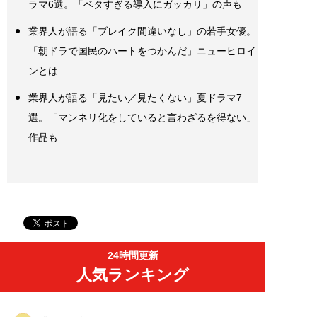
ラマ6選。「ベタすぎる導入にガッカリ」の声も
業界人が語る「ブレイク間違いなし」の若手女優。
「朝ドラで国民のハートをつかんだ」ニューヒロイ
ンとは
業界人が語る「見たい／見たくない」夏ドラマ7
選。「マンネリ化をしていると言わざるを得ない」
作品も
24時間更新
人気ランキング