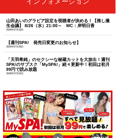
インフォメーション
山田あいのグラビア設定を視聴者が決める！【推し撮
生会議】 8/26（水）21:00～ MC：岸明日香
2026年07月29日
【週刊SPA! 発売日変更のお知らせ】
2026年07月28日
「天羽希純」のセクシーな秘蔵カットを大放出！週刊
SPA!のサブスク「MySPA!」続々更新中！初回は初月
99円で読み放題
2026年07月03日