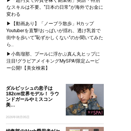
▶「超円安で外貨を稼ぐ副業術」英語・特別
なスキルは不要。“日本の日常”が海外でお金に
変わる
▶【動画あり】「ノーブラ散歩」Hカップ
Youtuberを直撃!おっぱいが揺れ、透け乳首で
街中を歩いて“恥ずかしくない”のか聞いてみた
ら...
▶小島瑠那、プールに浮かぶ真ん丸ヒップに
注目!グラビアメイキングMySPA!限定ムービ
ー公開!【美女検索】
ダルビッシュの息子は
182cm世界モデル！ ラウ
ンドガールやミスコン
美…
2026年08月05日