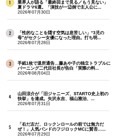
業界人が語る「最終回まで見る／もう見ない」
夏ドラマ6選。「演技が一辺倒で主人公に...
2026年07月30日
「性的なことを隠す空気は息苦しい」“3児の
母”がセクシー女優になった理由。打ち明...
2026年07月28日
手紙1枚で退所通告…藤あや子の独立トラブルに
バーニング二代目社長が告白「実際の料...
2026年08月04日
山田涼介が「旧ジャニーズ、STARTO史上初の
快挙」を達成。矢沢永吉、福山雅治、...
2026年07月31日
「右だ左だ、ロックンロールの前では無力だ
ぜ！」人気バンドのフジロックMCに賛否…...
2026年07月29日