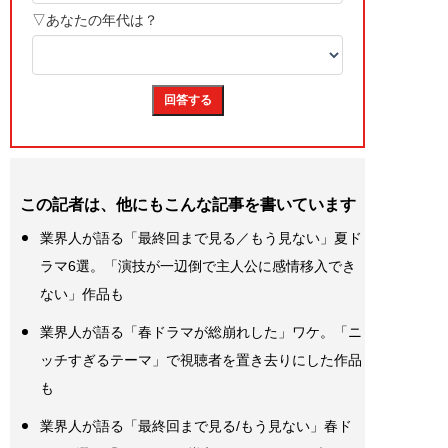
この記者は、他にもこんな記事を書いています
業界人が語る「最終回まで見る／もう見ない」夏ド
ラマ6選。「演技が一辺倒で主人公に感情移入でき
ない」作品も
業界人が語る「春ドラマが総崩れした」ワケ。「ニ
ッチすぎるテーマ」で視聴者を置き去りにした作品
も
業界人が語る「最終回まで見る/もう見ない」春ド