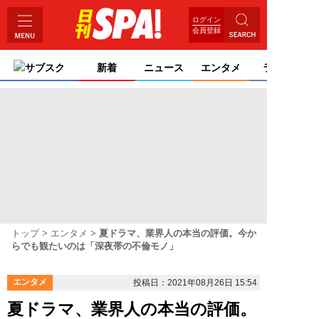
ログイン
会員登録
サブスク
新着
ニュース
エンタメ
ライフ
トップ
エンタメ
夏ドラマ、業界人の本当の評価。今か
らでも観たいのは「深夜帯の不倫モノ」
エンタメ
投稿日：2021年08月26日 15:54
夏ドラマ、業界人の本当の評価。