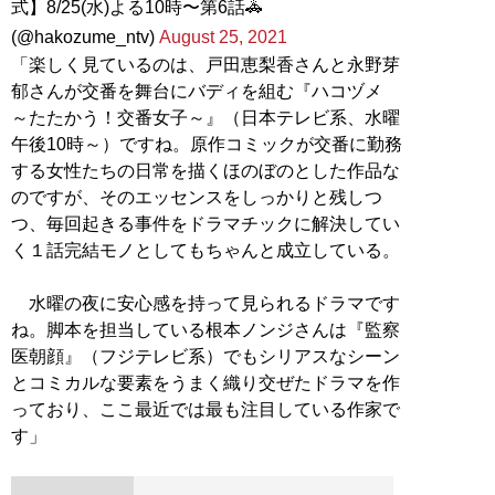
式】8/25(水)よる10時〜第6話🚓
(@hakozume_ntv)
August 25, 2021
「楽しく見ているのは、戸田恵梨香さんと永野芽
郁さんが交番を舞台にバディを組む『ハコヅメ
～たたかう！交番女子～』（日本テレビ系、水曜
午後10時～）ですね。原作コミックが交番に勤務
する女性たちの日常を描くほのぼのとした作品な
のですが、そのエッセンスをしっかりと残しつ
つ、毎回起きる事件をドラマチックに解決してい
く１話完結モノとしてもちゃんと成立している。
水曜の夜に安心感を持って見られるドラマです
ね。脚本を担当している根本ノンジさんは『監察
医朝顔』（フジテレビ系）でもシリアスなシーン
とコミカルな要素をうまく織り交ぜたドラマを作
っており、ここ最近では最も注目している作家で
す」