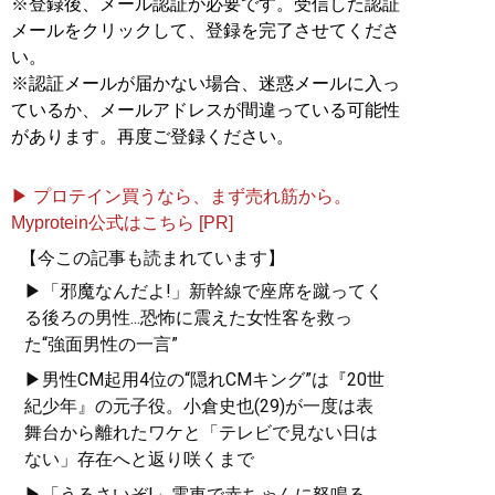
※登録後、メール認証が必要です。受信した認証
メールをクリックして、登録を完了させてくださ
い。
※認証メールが届かない場合、迷惑メールに入っ
ているか、メールアドレスが間違っている可能性
があります。再度ご登録ください。
▶ プロテイン買うなら、まず売れ筋から。
Myprotein公式はこちら [PR]
【今この記事も読まれています】
▶「邪魔なんだよ!」新幹線で座席を蹴ってく
る後ろの男性...恐怖に震えた女性客を救っ
た“強面男性の一言”
▶男性CM起用4位の“隠れCMキング”は『20世
紀少年』の元子役。小倉史也(29)が一度は表
舞台から離れたワケと「テレビで見ない日は
ない」存在へと返り咲くまで
▶「うるさいぞ!」電車で赤ちゃんに怒鳴る