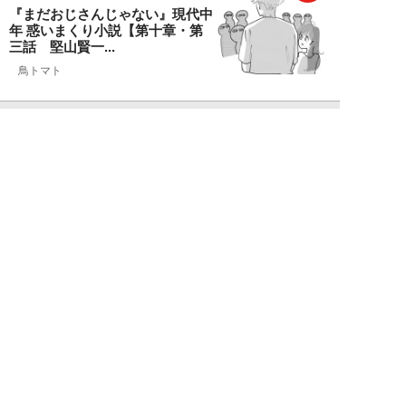
『まだおじさんじゃない』現代中
年 惑いまくり小説【第十章・第
三話 堅山賢一...
鳥トマト
NEW!
ライフ
2026年08月07日
ラーメンを「年間800杯」を食す
35歳男性を直撃。「9年で35キロ
増」も健...
Mr.tsubaking
NEW!
ライフ
2026年08月07日
「邪魔なんだよ！」新幹線で座席
を蹴ってくる後ろの男性…恐怖に
震えた女性客を...
chimi86