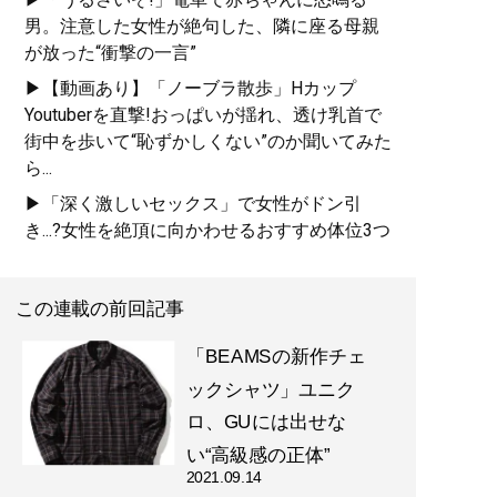
男。注意した女性が絶句した、隣に座る母親
が放った“衝撃の一言”
▶【動画あり】「ノーブラ散歩」Hカップ
Youtuberを直撃!おっぱいが揺れ、透け乳首で
街中を歩いて“恥ずかしくない”のか聞いてみた
ら...
▶「深く激しいセックス」で女性がドン引
き...?女性を絶頂に向かわせるおすすめ体位3つ
この連載の前回記事
「BEAMSの新作チェ
ックシャツ」ユニク
ロ、GUには出せな
い“高級感の正体”
2021.09.14