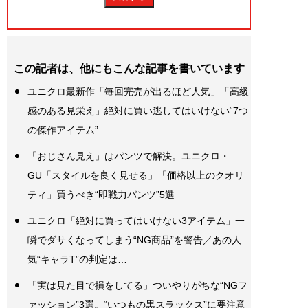
この記者は、他にもこんな記事を書いています
ユニクロ最新作「毎回完売が出るほど人気」「高級
感のある見栄え」絶対に買い逃してはいけない“7つ
の傑作アイテム”
「おじさん見え」はパンツで解決。ユニクロ・
GU「スタイルを良く見せる」「価格以上のクオリ
ティ」買うべき“即戦力パンツ”5選
ユニクロ「絶対に買ってはいけない3アイテム」一
瞬でダサくなってしまう“NG商品”を警告／あの人
気“キャラT”の判定は…
「実は見た目で損をしてる」ついやりがちな“NGフ
ァッション”3選。“いつもの黒スラックス”に要注意