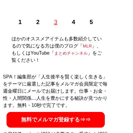
株式会社RePLAY代表取締役。ブランドやセレクトショ
1
2
3
4
5
ップ、古着、ウェブメディアなどアパレルに関する多彩
な事業を運営。ユーチューブ「
まとめチャンネル
」など
でオシャレ初心者にもわかりやすいファッション情報を
ほかのオススメアイテムも多数紹介してい
配信中！
るので気になる方は僕のブログ「
」、
MLR
もしくはYouTube「
」をご
まとめチャンネル
記事一覧へ
覧ください！
SPA！編集部が「人生後半を賢く楽しく生きる」
をテーマに厳選した記事をメルマガ会員限定で毎
週金曜日にメールでお届けします。仕事・お金・
性・人間関係…人生を豊かにする秘訣が見つかり
ます。無料・10秒で完了です。
無料でメルマガ登録する⇒⇒