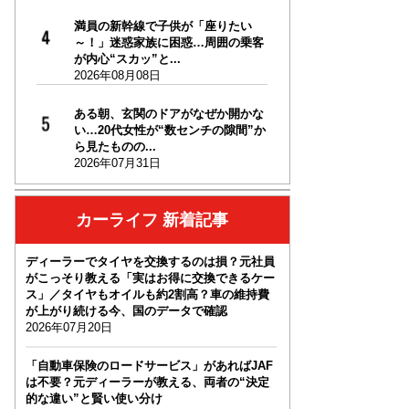
満員の新幹線で子供が「座りたい
～！」迷惑家族に困惑…周囲の乗客
が内心“スカッ”と...
2026年08月08日
ある朝、玄関のドアがなぜか開かな
い…20代女性が“数センチの隙間”か
ら見たものの...
2026年07月31日
カーライフ 新着記事
ディーラーでタイヤを交換するのは損？元社員
がこっそり教える「実はお得に交換できるケー
ス」／タイヤもオイルも約2割高？車の維持費
が上がり続ける今、国のデータで確認
2026年07月20日
「自動車保険のロードサービス」があればJAF
は不要？元ディーラーが教える、両者の“決定
的な違い”と賢い使い分け