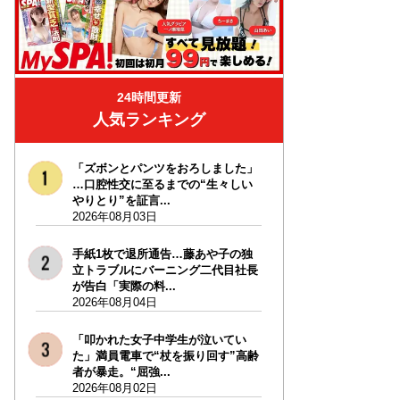
24時間更新
人気ランキング
「ズボンとパンツをおろしました」
…口腔性交に至るまでの“生々しい
やりとり”を証言...
2026年08月03日
手紙1枚で退所通告…藤あや子の独
立トラブルにバーニング二代目社長
が告白「実際の料...
2026年08月04日
「叩かれた女子中学生が泣いてい
た」満員電車で“杖を振り回す”高齢
者が暴走。“屈強...
2026年08月02日