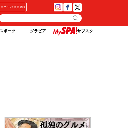
ログイン
会員登録
スポーツ
グラビア
サブスク