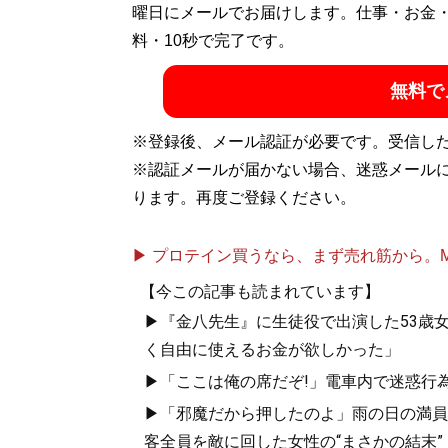
するお笑いフェラーリ文学のほか、『
曜日にメールでお届けします。仕事・お金
首都
リストとしても活動中
料・10秒で完了です。
無料で
記事一覧へ
※登録後、メール認証が必要です。受信し
※認証メールが届かない場合、迷惑メール
ります。再度ご登録ください。
▶ プロテイン買うなら、まず売れ筋から。Mypr
【今この記事も読まれています】
▶『金八先生』に生徒役で出演した53歳
く自由に使えるお金が欲しかった」
▶「ここは俺の席だぞ!」電車内で迷惑行
▶「邪魔だから押したのよ」雨の日の満員
客全員を敵に回した女性の“まさかの結末”