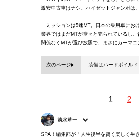
激安中古車はナシ。ハイゼットジャンボは、
ミッションは5速MT。日本の乗用車におけ
業界ではまだMTが堂々と売られているし、
関係なくMTが選び放題で、まさにカーマニ
次のページ
装備はハードボイルド
1
2
清水草一
1962年東京生まれ。慶大法卒。編集者を
SPA！編集部が「人生後半を賢く楽しく生