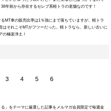
38年前から存在するセレブ系軽トラの老舗なのです！
るMT車の販売比率は1％強にまで落ちていますが、軽トラ
昔はそれこそMTがフツーだった。軽トラなら、新しい古いに
アの極楽浄土！
3
4
5
6
経てフリーライター。『
きる」をテーマに厳選した記事をメルマガ会員限定で毎週金
そのフェラーリください!!
』をはじめと