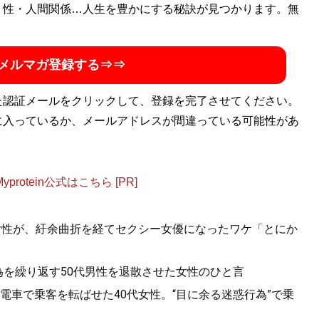
・性・人間関係…人生を豊かにする秘訣が見つかります。無
高速の謎
』『
高速道路の謎
』などの著作で道路交通ジャーナ
メルマガ登録する⇒⇒
た認証メールをクリックして、登録を完了させてください。
に入っているか、メールアドレスが間違っている可能性があ
otein公式はこちら [PR]
女性が、紆余曲折を経てセクシー女優になったワケ「とにか
為を繰り返す50代男性を退散させた女性のひと言
電車で乗客を転ばせた40代女性。“目に余る迷惑行為”で乗