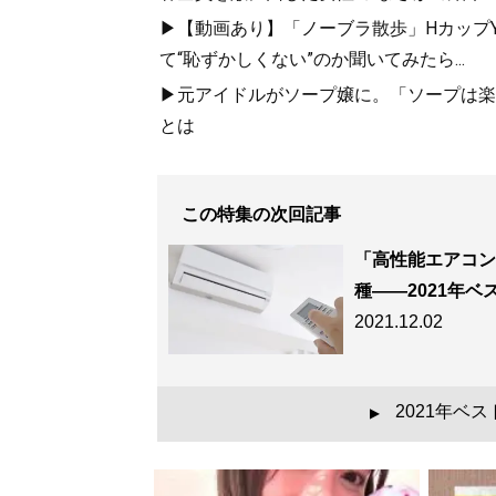
▶【動画あり】「ノーブラ散歩」HカップYo
て“恥ずかしくない”のか聞いてみたら...
▶元アイドルがソープ嬢に。「ソープは楽
とは
この特集の次回記事
「高性能エアコン
種――2021年ベス
2021.12.02
2021年ベ
▲