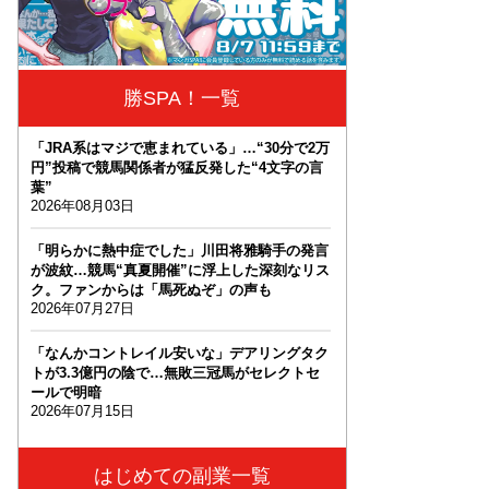
勝SPA！一覧
「JRA系はマジで恵まれている」…“30分で2万
円”投稿で競馬関係者が猛反発した“4文字の言
葉”
2026年08月03日
「明らかに熱中症でした」川田将雅騎手の発言
が波紋…競馬“真夏開催”に浮上した深刻なリス
ク。ファンからは「馬死ぬぞ」の声も
2026年07月27日
「なんかコントレイル安いな」デアリングタク
トが3.3億円の陰で…無敗三冠馬がセレクトセ
ールで明暗
2026年07月15日
はじめての副業一覧