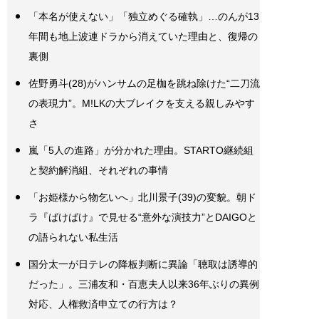
「本名が使えない」「独立めぐる確執」…のんが13
年間も地上波連ドラから消えていた理由と、復帰の
裏側
佐野勇斗(28)がハンサムの足枷を跳ね除けた“二刀流
の表現力”。M!LKの大ブレイクを支える親しみやす
さ
嵐「5人の進路」が分かれた理由。STARTO継続組
と契約解消組、それぞれの事情
「お姫様から物乞いへ」北川景子(39)の変貌。朝ド
ラ『ばけばけ』で見せる“意外な演技力”とDAIGOと
の語られない私生活
国分太一が日テレの降板判断に異論「聴取は誘導的
だった」。三浦友和・百恵夫人以来36年ぶりの異例
対応、人権救済申立ての行方は？