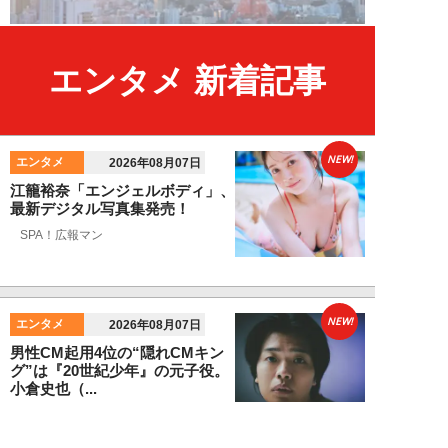
エンタメ 新着記事
NEW!
エンタメ
2026年08月07日
江籠裕奈「エンジェルボディ」、
最新デジタル写真集発売！
SPA！広報マン
NEW!
エンタメ
2026年08月07日
男性CM起用4位の“隠れCMキン
グ”は『20世紀少年』の元子役。
小倉史也（...
望月ふみ