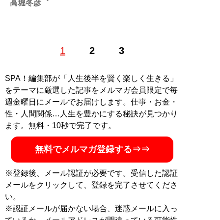
高堀冬彦
放送コラムニスト／ジャーナリスト 1964年生まれ。ス
1
2
3
ポーツニッポン新聞の文化部専門委員(放送記者クラ
ブ)、「サンデー毎日」編集次長などを経て2019年に独
立。放送批評誌「ＧＡＬＡＣ」前編集委員
SPA！編集部が「人生後半を賢く楽しく生きる」
をテーマに厳選した記事をメルマガ会員限定で毎
記事一覧へ
週金曜日にメールでお届けします。仕事・お金・
性・人間関係…人生を豊かにする秘訣が見つかり
ます。無料・10秒で完了です。
無料でメルマガ登録する⇒⇒
※登録後、メール認証が必要です。受信した認証
メールをクリックして、登録を完了させてくださ
い。
※認証メールが届かない場合、迷惑メールに入っ