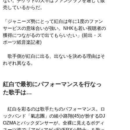
ない。チケットの大半はファンクラブを通じて販
売しているからだ。
「ジャニーズ勢にとって紅白は年に1度のファン
サービスの意味合いが強い。NHKも若い視聴者の
獲得につながるので出てもらいたい」(前出・ス
ポーツ紙音楽記者)
歌手側が紅白に出る、出ないを決める理由はそ
れぞれ異なる。
紅白で最初にパフォーマンスを行なっ
た歌手は…
紅白を彩るのは歌手たちのパフォーマンス。ロ
ックバンド「氣志團」の綾小路翔(45)が扮するDJ
OZMAとバックダンサーが、全裸に見えるボディ
スーツ姿で『アゲ♂アゲ♂EVERY☆騎士』を歌っ