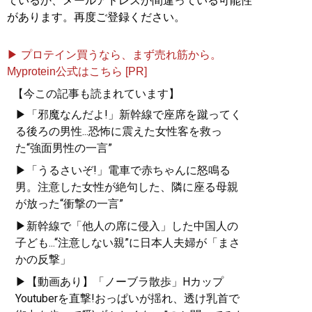
ているか、メールアドレスが間違っている可能性
があります。再度ご登録ください。
▶ プロテイン買うなら、まず売れ筋から。
Myprotein公式はこちら [PR]
【今この記事も読まれています】
▶「邪魔なんだよ!」新幹線で座席を蹴ってく
る後ろの男性...恐怖に震えた女性客を救っ
た“強面男性の一言”
▶「うるさいぞ!」電車で赤ちゃんに怒鳴る
男。注意した女性が絶句した、隣に座る母親
が放った“衝撃の一言”
▶新幹線で「他人の席に侵入」した中国人の
子ども...“注意しない親”に日本人夫婦が「まさ
かの反撃」
▶【動画あり】「ノーブラ散歩」Hカップ
Youtuberを直撃!おっぱいが揺れ、透け乳首で