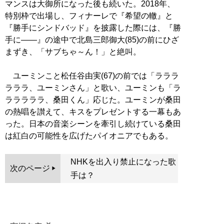
マンスは大御所になった後も続いた。2018年、
特別枠で出場し、フィナーレで『希望の轍』と
『勝手にシンドバッド』を披露した際には、『勝
手に――』の途中で北島三郎御大(85)の前にひざ
まずき、「サブちゃ～ん！」と絶叫。
ユーミンこと松任谷由実(67)の前では「ラララ
ラララ、ユーミンさん」と歌い、ユーミンも「ラ
ラララララ、桑田くん」応じた。ユーミンが桑田
の熱唱を讃えて、キスをプレゼントする一幕もあ
った。日本の音楽シーンを牽引し続けている桑田
は紅白の可能性を広げたパイオニアでもある。
NHKを出入り禁止になった歌
次のページ
手は？