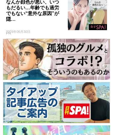
なんか顔色が悪い、いつ
もだるい…年齢でも過労
でもない“意外な原因”が
隠…
2026年06月30日
PR