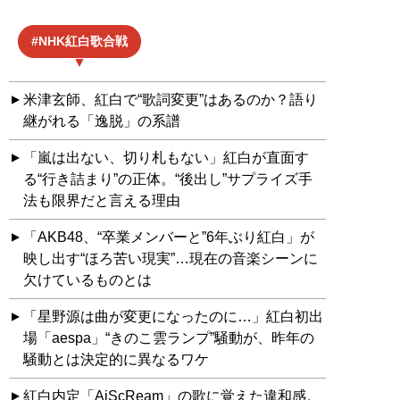
NHK紅白歌合戦
米津玄師、紅白で“歌詞変更”はあるのか？語り
継がれる「逸脱」の系譜
「嵐は出ない、切り札もない」紅白が直面す
る“行き詰まり”の正体。“後出し”サプライズ手
法も限界だと言える理由
「AKB48、“卒業メンバーと”6年ぶり紅白」が
映し出す“ほろ苦い現実”…現在の音楽シーンに
欠けているものとは
「星野源は曲が変更になったのに…」紅白初出
場「aespa」“きのこ雲ランプ”騒動が、昨年の
騒動とは決定的に異なるワケ
紅白内定「AiScReam」の歌に覚えた違和感。