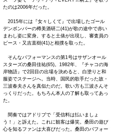
たのは2006年だった。
2015年には『女々しくて』で出場したゴール
デンボンバーの樽美酒研二(41)が歌の途中で赤い
まわし姿に変身。すると土俵が出現し、審査員の
ピース・又吉直樹(41)と相撲を取った。
そんなパフォーマンスの第1号はサザンオール
スターズの桑田佳祐(65)。1982年、『チャコの海
岸物語』で2回目の出場を決めると、白塗りと和
服姿でステージへ。当時、国民的歌手だった故・
三波春夫さんを真似たのだ。歌い方も三波さんそ
っくりだった。もちろん本人の了解も取ってあっ
た。
間奏ではアドリブで「受信料は払いましょ
う！」と訴えた。これに観客は爆笑。桑田の遊び
心を知るファンは大喜びだった。桑田のパフォー