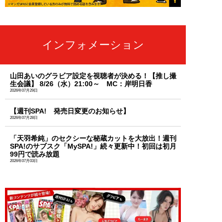
インフォメーション
山田あいのグラビア設定を視聴者が決める！【推し撮
生会議】 8/26（水）21:00～ MC：岸明日香
2026年07月29日
【週刊SPA! 発売日変更のお知らせ】
2026年07月28日
「天羽希純」のセクシーな秘蔵カットを大放出！週刊
SPA!のサブスク「MySPA!」続々更新中！初回は初月
99円で読み放題
2026年07月03日