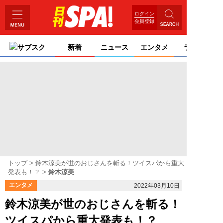
ログイン
会員登録
サブスク
新着
ニュース
エンタメ
ライフ
トップ
鈴木涼美が世のおじさんを斬る！ツイスパから重大
発表も！？
鈴木涼美
エンタメ
2022年03月10日
鈴木涼美が世のおじさんを斬る！
ツイスパから重大発表も！？