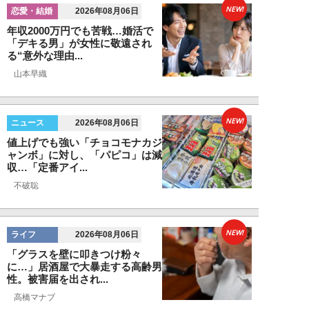
NEW!
恋愛・結婚
2026年08月06日
年収2000万円でも苦戦…婚活で
「デキる男」が女性に敬遠され
る“意外な理由...
山本早織
NEW!
ニュース
2026年08月06日
値上げでも強い「チョコモナカジ
ャンボ」に対し、「パピコ」は減
収…「定番アイ...
不破聡
NEW!
ライフ
2026年08月06日
「グラスを壁に叩きつけ粉々
に…」居酒屋で大暴走する高齢男
性。被害届を出され...
高橋マナブ