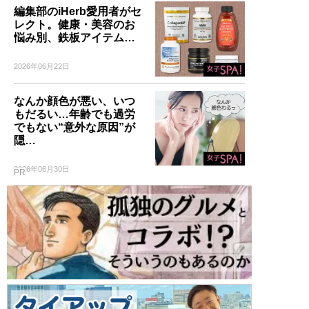
編集部のiHerb愛用者がセ
レクト。健康・美容のお
悩み別、鉄板アイテム…
2026年06月22日
なんか顔色が悪い、いつ
もだるい…年齢でも過労
でもない“意外な原因”が
隠…
2026年06月30日
PR