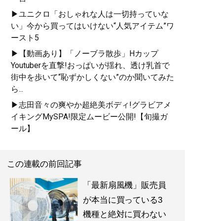
▶ユニクロ「おしゃれな人は一切持っていな
い」今から買ってはいけない“人気アイテム”ワ
ースト5
▶【動画あり】「ノーブラ散歩」Hカップ
Youtuberを直撃!おっぱいが揺れ、透け乳首で
街中を歩いて“恥ずかしくない”のか聞いてみた
ら...
▶志田音々の爽やか超絶美ボディ!グラビアメ
イキングMySPA!限定ムービー公開!【旬撮ガ
ール】
この連載の前回記事
「最新扇風機」販売員
が本当に買っている3
機種と絶対に買わない