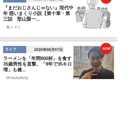
『まだおじさんじゃない』現代中
年 惑いまくり小説【第十章・第
三話 堅山賢一...
鳥トマト
NEW!
ライフ
2026年08月07日
ラーメンを「年間800杯」を食す
35歳男性を直撃。「9年で35キロ
増」も健...
Mr.tsubaking
NEW!
ライフ
2026年08月07日
「邪魔なんだよ！」新幹線で座席
を蹴ってくる後ろの男性…恐怖に
震えた女性客を...
chimi86