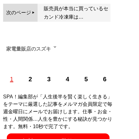
販売員が本当に買っているセ
次のページ
カンド冷凍庫は…
家電量販店のスズキ
関東近郊の家電量販店で10年以上働く現役販売員。黒物
1
2
3
4
5
6
から白物までジャンルを問わずさまざまな売り場を担
当。実績が認められて大型店の店長を務めた経験もある
が、接客のほうが性に合うため、本部に直訴し現場復帰
SPA！編集部が「人生後半を賢く楽しく生きる」
を果たす
をテーマに厳選した記事をメルマガ会員限定で毎
週金曜日にメールでお届けします。仕事・お金・
記事一覧へ
性・人間関係…人生を豊かにする秘訣が見つかり
ます。無料・10秒で完了です。