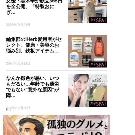
女優・黒木華が献立365日
を全公開、「特製おに
ぎ…
2026年08月04日
編集部のiHerb愛用者がセ
レクト。健康・美容のお
悩み別、鉄板アイテム…
2026年06月22日
なんか顔色が悪い、いつ
もだるい…年齢でも過労
でもない“意外な原因”が
隠…
2026年06月30日
PR