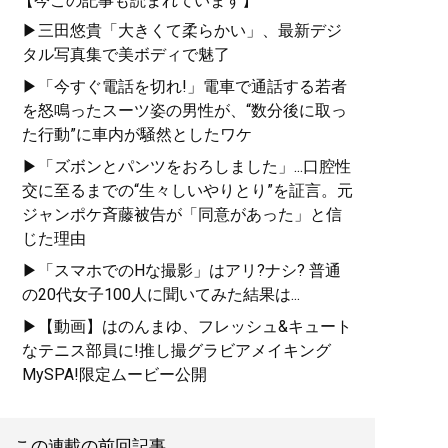
【今この記事も読まれています】
大全
』
▶三田悠貴「大きくて柔らかい」、最新デジ
男の浮気は副業、女の浮
タル写真集で美ボディで魅了
気は転職活動？
▶「今すぐ電話を切れ!」電車で通話する若者
を怒鳴ったスーツ姿の男性が、“数分後に取っ
た行動”に車内が騒然としたワケ
▶「ズボンとパンツをおろしました」...口腔性
記事一覧へ
交に至るまでの“生々しいやりとり”を証言。元
ジャンポケ斉藤被告が「同意があった」と信
じた理由
▶「スマホでのHな撮影」はアリ?ナシ? 普通
の20代女子100人に聞いてみた結果は...
▶【動画】はのんまゆ、フレッシュ&キュート
なテニス部員に!推し撮グラビアメイキング
MySPA!限定ムービー公開
この連載の前回記事