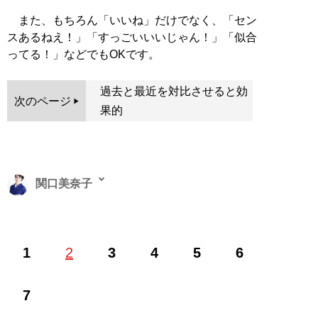
また、もちろん「いいね」だけでなく、「セン
スあるねえ！」「すっごいいいじゃん！」「似合
ってる！」などでもOKです。
過去と最近を対比させると効
次のページ
果的
関口美奈子
恋愛コーチ。結婚相談所「
エースブライダル
」主宰。メ
1
2
3
4
5
6
ンズ化粧品「ISIKI」開発ディレクター。オフィシャルサ
イト「
sekiguchiminako.com
」。YouTubeチャンネル
「
みなこの圧倒的モテ男TV
」は開設1年半で総再生数が
7
5000万回を突破（Xアカウント:
@sekiguchiminako
）