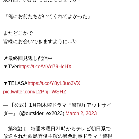
『俺にお前たちがいてくれてよかった』
またどこかで
皆様にお会いできますように…💘
📌最終回見逃し配信中
▼TVer
https://t.co/VlVd79HcHX
▼TELASA
https://t.co/Y8yL3uo3VX
pic.twitter.com/12PnjTWSHZ
— 【公式】1月期木曜ドラマ『警視庁アウトサイ
ダー』 (@outsider_ex2023)
March 2, 2023
第3位は、毎週木曜日21時からテレビ朝日系で
放送された西島秀俊主演の異色刑事ドラマ『警視