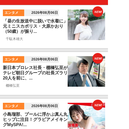
NEW!
エンタメ
2026年08月06日
「昼の生放送中に脱いで水着に」
元ミニスカポリス・大原かおり
（50歳）が振り...
千駄木雄大
NEW!
エンタメ
2026年08月06日
新日本プロレス社長・棚橋弘至が
テレビ朝日グループの社長ズラリ
20人を前に、...
棚橋弘至
NEW!
エンタメ
2026年08月06日
小島瑠那、プールに浮かぶ真ん丸
ヒップに注目！グラビアメイキン
グMySPA!...