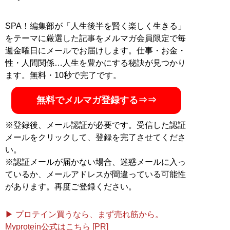
場Vol.1
』『
俺達が愛するプロレスラー劇場Vol.2
』『
イ
ンディペンデント・ブルース
』（Twitterアカウン
SPA！編集部が「人生後半を賢く楽しく生きる」
ト:
@jumpwith44
）
をテーマに厳選した記事をメルマガ会員限定で毎
週金曜日にメールでお届けします。仕事・お金・
記事一覧へ
性・人間関係…人生を豊かにする秘訣が見つかり
ます。無料・10秒で完了です。
無料でメルマガ登録する⇒⇒
※登録後、メール認証が必要です。受信した認証
メールをクリックして、登録を完了させてくださ
い。
※認証メールが届かない場合、迷惑メールに入っ
ているか、メールアドレスが間違っている可能性
があります。再度ご登録ください。
▶ プロテイン買うなら、まず売れ筋から。
Myprotein公式はこちら [PR]