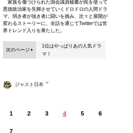
家族を傷つけられた国会議員秘書が罠を使って
悪徳政治家を失脚させていくドロドロの人間ドラ
マ。弱き者が強き者に闘いを挑み、次々と展開が
変わるストーリーに、全話を通じてTwitterでは世
界トレンド入りを果たした。
1位はやっぱりあの人気ドラ
次のページ
マ！
ジャスト日本
プロレスやエンタメを中心にさまざまなジャンルの記事
1
2
3
4
5
6
を執筆。2019年からなんば紅鶴にて「プロレストーキン
グ・ブルース」を開催するほか、
ブログ
や
note
などで情
報発信を続ける。著書に『
俺達が愛するプロレスラー劇
7