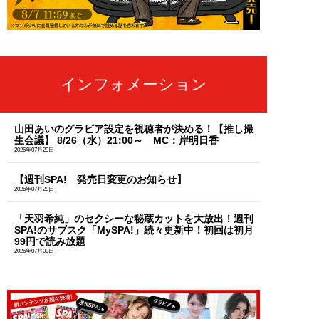
インフォメーション
山田あいのグラビア設定を視聴者が決める！【推し撮
生会議】 8/26（水）21:00～ MC：岸明日香
2026年07月29日
【週刊SPA! 発売日変更のお知らせ】
2026年07月28日
「天羽希純」のセクシーな秘蔵カットを大放出！週刊
SPA!のサブスク「MySPA!」続々更新中！初回は初月
99円で読み放題
2026年07月03日