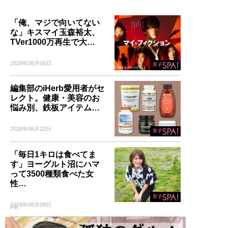
「俺、マジで向いてない
な」キスマイ玉森裕太、
TVer1000万再生で大…
2026年08月05日
編集部のiHerb愛用者がセ
レクト。健康・美容のお
悩み別、鉄板アイテム…
2026年06月22日
「毎日1キロは食べてま
す」ヨーグルト沼にハマ
って3500種類食べた女
性…
2026年06月09日
PR