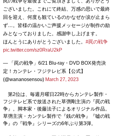
罠の戦争を最後までご覧頂きまして、ありがとう
ございました。これにて終結、万感の思いで最終
回を迎え、何度も観ているのかなぜか涙が止まら
ず…。皆様の温かいご声援メッセージが制作の励
みとなっておりました。感謝申し上げます。
ほんとうにありがとうございました。
#罠の戦争
pic.twitter.com/sz0RraU2kP
— 「罠の戦争」6/21 Blu-ray・DVD BOX発売決
定！カンテレ・フジテレビ系【公式】
(@wananosensou)
March 27, 2023
第2位は、毎週月曜日22時からカンテレ製作・
フジテレビ系で放送された草彅剛主演の『罠の戦
争』。脚本家・後藤法子によるオリジナル作品。
草彅主演・カンテレ製作で『銭の戦争』『嘘の戦
争』の『戦争』シリーズの6年ぶり第3弾。