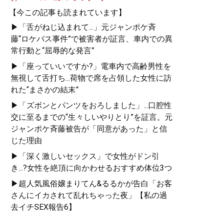
【今この記事も読まれています】
▶「舌がねじ込まれて...」元ジャンポケ斉
藤“ロケバス事件”で被害者が証言、車内での異
常行動と“屈辱的な発言”
▶「座っていいですか?」電車内で高齢男性を
無視して舌打ち...荷物で席を占領した女性に訪
れた“まさかの結末”
▶「ズボンとパンツをおろしました」...口腔性
交に至るまでの“生々しいやりとり”を証言。元
ジャンポケ斉藤被告が「同意があった」と信
じた理由
▶「深く激しいセックス」で女性がドン引
き...?女性を絶頂に向かわせるおすすめ体位3つ
▶超人気風俗嬢まりてん&るるかが告白「お客
さんにイカされて乱れちゃった夜」【私の過
去イチSEX報告6】