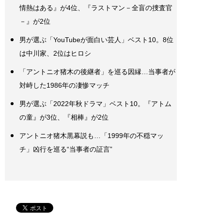
情熱はある』が4位、『ラストマン－全盲の捜査官
－』が2位
男が選ぶ「YouTubeが面白い芸人」ベスト10。8位
は中川家、2位はヒロシ
「アントニオ猪木の後継者」を巡る因縁…当事者が
対峙した1986年の凄惨マッチ
男が選ぶ「2022年秋ドラマ」ベスト10。『アトム
の童』が3位、『相棒』が2位
アントニオ猪木黒幕説も…「1999年の不穏マッ
チ」凶行を巡る“当事者の証言”