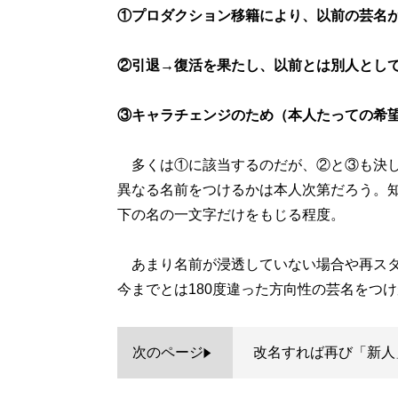
①プロダクション移籍により、以前の芸名
②引退→復活を果たし、以前とは別人とし
③キャラチェンジのため（本人たっての希
多くは①に該当するのだが、②と③も決し
異なる名前をつけるかは本人次第だろう。
下の名の一文字だけをもじる程度。
あまり名前が浸透していない場合や再スタ
今までとは180度違った方向性の芸名をつ
次のページ
改名すれば再び「新人