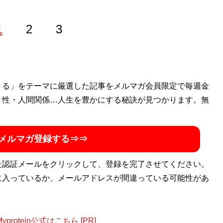
1
2
3
に女優デビュー後、2018年半ばに引退。ソーシャルゲームの
きる」をテーマに厳選した記事をメルマガ会員限定で毎週金
独立。WEBコラムから作品レビュー、同人作品やセクシー
・性・人間関係…人生を豊かにする秘訣が見つかります。無
メルマガ登録する⇒⇒
た認証メールをクリックして、登録を完了させてください。
に入っているか、メールアドレスが間違っている可能性があ
otein公式はこちら [PR]