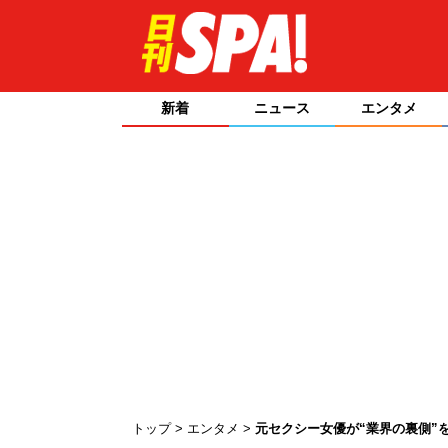
新着
ニュース
エンタメ
トップ
エンタメ
元セクシー女優が“業界の裏側”