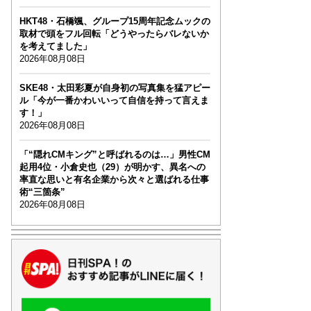
HKT48・石橋颯、グループ15周年記念ムックの
取材で頭をフル回転「どうやったらバレないか
を考えてました」
2026年08月08日
SKE48・太田彩夏が自身初の写真集を猛アピー
ル「今が一番かわいいって自信を持って言えま
す！」
2026年08月08日
「“隠れCMキング”と呼ばれるのは…」男性CM
起用4位・小倉史也（29）が明かす、異名への
率直な思いと有名企業から次々と選ばれる仕事
術“三箇条”
2026年08月08日