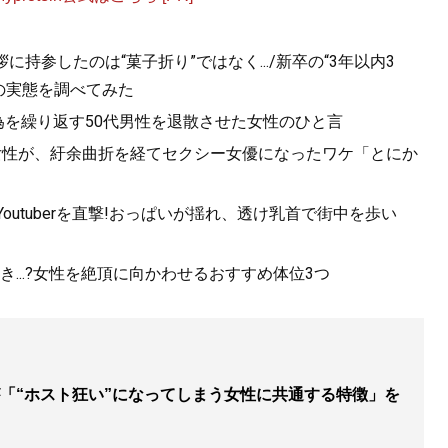
持参したのは“菓子折り”ではなく.../新卒の“3年以内3
の実態を調べてみた
為を繰り返す50代男性を退散させた女性のひと言
女性が、紆余曲折を経てセクシー女優になったワケ「とにか
utuberを直撃!おっぱいが揺れ、透け乳首で街中を歩い
...?女性を絶頂に向かわせるおすすめ体位3つ
「“ホスト狂い”になってしまう女性に共通する特徴」を