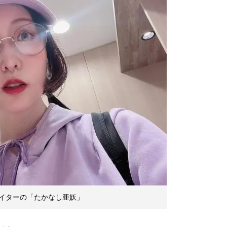
イターの「たかなし亜妖」