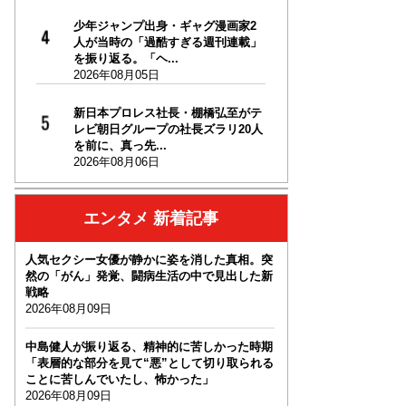
少年ジャンプ出身・ギャグ漫画家2
人が当時の「過酷すぎる週刊連載」
を振り返る。「ヘ...
2026年08月05日
新日本プロレス社長・棚橋弘至がテ
レビ朝日グループの社長ズラリ20人
を前に、真っ先...
2026年08月06日
エンタメ 新着記事
人気セクシー女優が静かに姿を消した真相。突
然の「がん」発覚、闘病生活の中で見出した新
戦略
2026年08月09日
中島健人が振り返る、精神的に苦しかった時期
「表層的な部分を見て“悪”として切り取られる
ことに苦しんでいたし、怖かった」
2026年08月09日