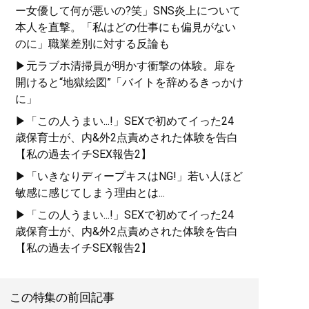
ー女優して何が悪いの?笑」SNS炎上について
本人を直撃。「私はどの仕事にも偏見がない
のに」職業差別に対する反論も
▶元ラブホ清掃員が明かす衝撃の体験。扉を
開けると“地獄絵図”「バイトを辞めるきっかけ
に」
▶「この人うまい...!」SEXで初めてイった24
歳保育士が、内&外2点責めされた体験を告白
【私の過去イチSEX報告2】
▶「いきなりディープキスはNG!」若い人ほど
敏感に感じてしまう理由とは...
▶「この人うまい...!」SEXで初めてイった24
歳保育士が、内&外2点責めされた体験を告白
【私の過去イチSEX報告2】
この特集の前回記事