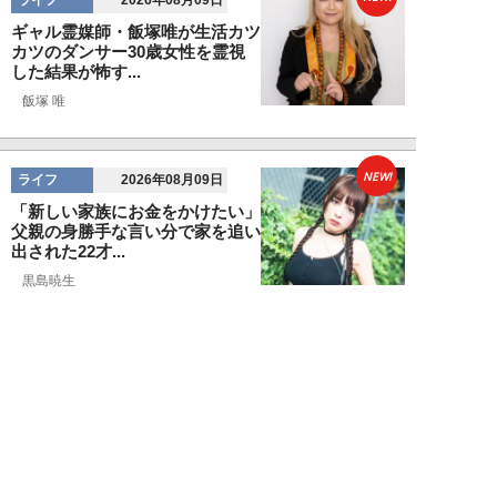
2026年08月09日
ギャル霊媒師・飯塚唯が生活カツ
カツのダンサー30歳女性を霊視
した結果が怖す...
飯塚 唯
NEW!
ライフ
2026年08月09日
「新しい家族にお金をかけたい」
父親の身勝手な言い分で家を追い
出された22才...
黒島暁生
NEW!
ライフ
2026年08月09日
『孤独のグルメ』原作者がアメリ
カンなハンバーガー屋で夢中にな
った“完全和風...
久住昌之