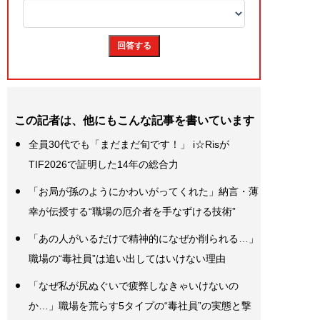
この記者は、他にもこんな記事を書いています
全員30代でも「まだまだ旬です！」 i☆Risが
TIF2026で証明した14年の総合力
「お局が孫のようにかわいがってくれた」納言・薄
幸が伝授する“職場の厄介者を手なずける技術”
「あの人がいるだけで精神的になぜか削られる…」
職場の“毒社員”は追い出してはいけない理由
「なぜ私が尻ぬぐいで疲弊しなきゃいけないの
か…」職場を荒らす5タイプの“毒社員”の実態と撃