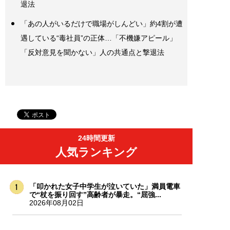
退法
「あの人がいるだけで職場がしんどい」約4割が遭
遇している“毒社員”の正体…「不機嫌アピール」
「反対意見を聞かない」人の共通点と撃退法
24時間更新
人気ランキング
「叩かれた女子中学生が泣いていた」満員電車
で“杖を振り回す”高齢者が暴走。“屈強...
2026年08月02日