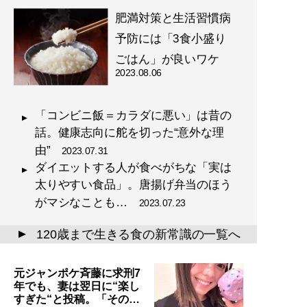
肥満対策と生活習慣病
予防には「3食小盛り
ごはん」が良いワケ
2023.08.06
「コンビニ飯＝カラダに悪い」は昔の
話。健康志向に舵を切った“意外な理
由”
2023.07.31
ダイエットする人が食べがちな「実は
太りやすい食品」。唐揚げ弁当のほう
がマシなことも…
2023.07.23
120歳まで生きる食の新常識の一覧へ
▲
元ジャンポケ斉藤に求刑7
年でも、妻は翌日に“楽し
すぎた“と投稿。「その…