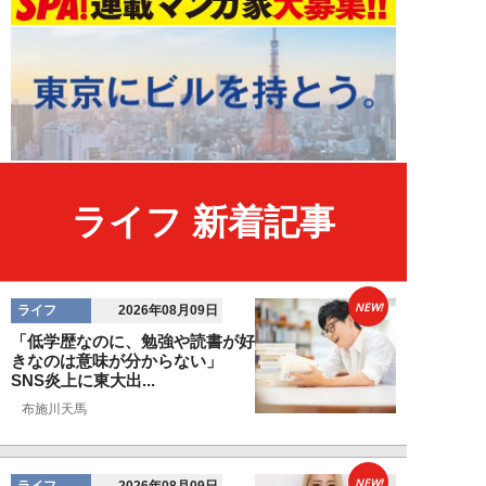
ライフ 新着記事
NEW!
ライフ
2026年08月09日
「低学歴なのに、勉強や読書が好
きなのは意味が分からない」
SNS炎上に東大出...
布施川天馬
NEW!
ライフ