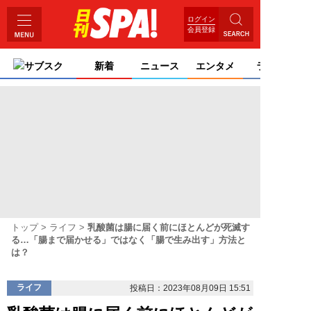
ログイン
会員登録
サブスク
新着
ニュース
エンタメ
ライフ
トップ
ライフ
乳酸菌は腸に届く前にほとんどが死滅す
る…「腸まで届かせる」ではなく「腸で生み出す」方法と
は？
ライフ
投稿日：2023年08月09日 15:51